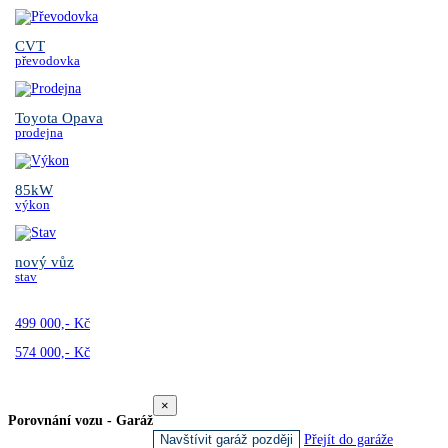
CVT
převodovka
Toyota Opava
prodejna
85kW
výkon
nový vůz
stav
499 000,- Kč
574 000,- Kč
×
Porovnání vozu - Garáž
Navštívit garáž později
Přejít do garáže