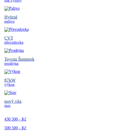
rok výroby
Hybrid
palivo
CVT
převodovka
Toyota Šumperk
prodejna
87kW
výkon
nový vůz
stav
430 500,- Kč
500 500,- Kč