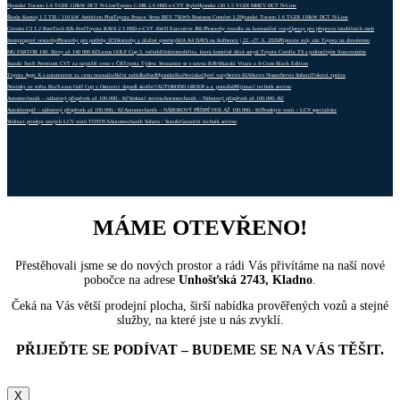
Hyundai Tucson 1.6 T-GDI 118kW DCT N-Line
Toyota C-HR 2.0 HSD e-CVT Style
Hyundai i30 1.5 T-GDI MHEV DCT N-Line
Škoda Kamiq 1.5 TSI / 110 kW Ambition Plus
Toyota Proace Verso BEV 75kWh Business Comfort L2
Hyundai Tucson 1.6 T-GDI 118kW DCT N-Line
Citroën C3 1.2 PureTech 82k Feel
Toyota RAV4 2.5 HSD e-CVT AWD Executive JBL
Přestavby vozidla na komunální vozy
Úpravy pro přepravu imobilních osob
Kempingové vestavby
Přestavby pro potřeby IZS
Vestavby a úložné systémy
KIA K4 DAYS na Kolbence | 22.–27. 6. 2026
Připravte svůj vůz Toyota na dovolenou
MG FAKTOR 140: Slevy až 140 000 Kč
Lexus GOLF Cup 5. ročník
Elektromobilita, která konečně dává smysl.
Toyota Corolla TS s jedinečným finacováním
Suzuki Swift Premium CVT za nejnižší cenu v ČR
Toyota Týden: Seznamte se s novou RAV4
Suzuki Vitara a S-Cross Black Edition
Toyota Aygo X s automatem za cenu manuálu
Akční nabídka
Ford
Hyundai
Kia
Novinka
Ojeté vozy
Servis KIA
Servis Nissan
Servis Subaru
Tisková zpráva
Novinky ze světa Kia!
Lexus Golf Cup v Ostravici dopadl skvěle!!
AUTOBOND GROUP a.s. pomáhá
Přijímací technik servisu
Automechanik – náborový příspěvek až 100.000,- Kč
Vedoucí servisu
Automechanik – Náborový příspěvek až 100.000,-Kč
Autoklempíř – náborový příspěvek až 100.000,- Kč
Automechanik – NÁBOROVÝ PŘÍSPĚVEK AŽ 100.000,- Kč
Prodejce vozů – LCV specialista
Vedoucí prodeje nových LCV vozů TOYOTA
Automechanik Subaru / Suzuki
Garanční technik servisu
MÁME OTEVŘENO!
Přestěhovali jsme se do nových prostor a rádi Vás přivítáme na naší nové
pobočce na adrese
Unhošťská 2743, Kladno
.
Čeká na Vás větší prodejní plocha, širší nabídka prověřených vozů a stejné
služby, na které jste u nás zvyklí.
PŘIJEĎTE SE PODÍVAT – BUDEME SE NA VÁS TĚŠIT.
X