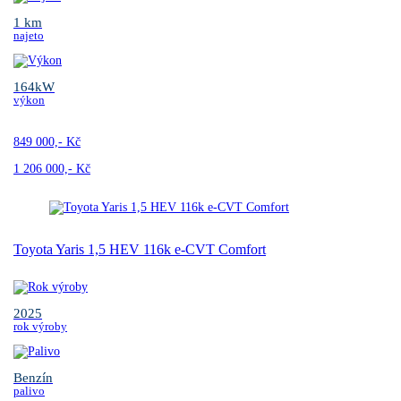
1 km
najeto
164kW
výkon
849 000,- Kč
1 206 000,- Kč
Toyota Yaris 1,5 HEV 116k e-CVT Comfort
2025
rok výroby
Benzín
palivo