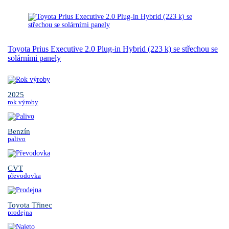
Toyota Prius Executive 2.0 Plug-in Hybrid (223 k) se střechou se
solárními panely
2025
rok výroby
Benzín
palivo
CVT
převodovka
Toyota Třinec
prodejna