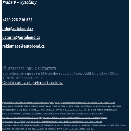
Praha 9 – Vysočany
+420 226 216 622
info@autobond.cz
uctarna@autobond.cz
reklamace@autobond.cz
IČ: 27567575, DIČ: CZ27567575
Společnost je zapsaná u Městského soudu v Praze, oddíl B, vložka 10855
© 2026 Autobond Group
Otevřít nastavení preferencí cookies.
Hyundai
BAIC
MG
Lexus
Subaru
Mitsubishi
Suzuki
Ford
Nissan
Kia
Toyota
Ojeté vozy
Sorento
Santa Fe
PV5
RAV4
Vitara
Tucson
Niro
ProAce
Land Cruiser
UX 300h
Suzuki S-Cross PREMIUM 1,4 M/T 4×2 MY25 6/2026
KIA Sorento 7P TOP 2,2 CRDi 4×4 8DCT NAPPA+TEM+PNS
Toyota Corolla 1,8 Hybrid Style !SKLADEM!
MG HS EMOTION Hybrid+ 165kW 4×2 3AT
Toyota RAV4 2.5 Hybrid, e-CVT (4×4), Executive
Toyota Proace City 1,5 D 6MT ACTIVE 3 SMARTCARGO
Suzuki Vitara PREMIUM 1,4 HYBRID A/T 4×4
BAIC X7 1.5T 130kW 7DCT 4×2 ALL IN
Suzuki S-Cross PREMIUM 1,4 A/T 4×2 MY25
KIA EV4 GT LINE 81,4kWh+TECH+V2L
KIA Sportage 1.6 T-GDi 110kW DCT TOP Tažné
Škoda Octavia 1.5 TSI DSG / 110 kW SportLine
Toyota Yaris Style 1.5 Hybrid (116 k)
Suzuki Swift 1.4 BoosterJet HYBRID SPORT
Suzuki S-Cross PREMIUM 1,4 M/T 4×4 TOP CENA
Toyota Hilux 2,8D-4D 205K INVINCIBLE
Suzuki Swift ELEGANCE 1.2 M/T 4×4 8/2026
Toyota Aygo X 1,0VVTi 52k COMFORT
KIA Ceed 1.4 CVVT 73kW Comfort
BAIC X35 1.5T 100kW 6MT 4×2 ALL IN
Hyundai i30 1.5 T-GDI 103kW DCT N-Line
Toyota Corolla 1.8 HSD e-CVT Style