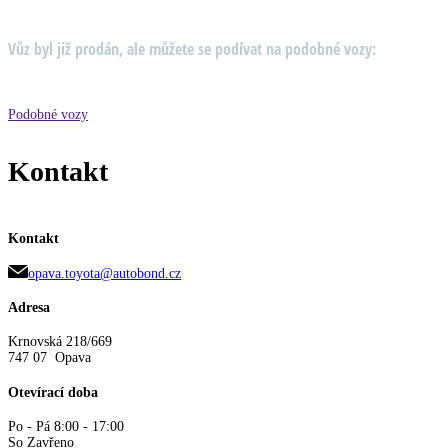
Vůz byl již prodán, ale můžete se podívat na podobné vozy:
Podobné vozy
Kontakt
Kontakt
opava.toyota@autobond.cz
Adresa
Krnovská 218/669
747 07 Opava
Otevírací doba
Po - Pá 8:00 - 17:00
So Zavřeno