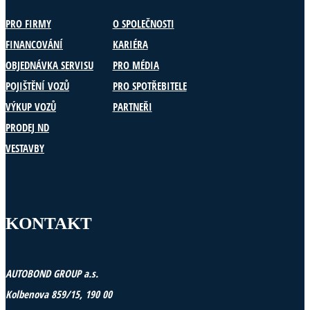
PRO FIRMY
O SPOLEČNOSTI
FINANCOVÁNÍ
KARIÉRA
OBJEDNÁVKA SERVISU
PRO MÉDIA
POJIŠTĚNÍ VOZŮ
PRO SPOTŘEBITELE
VÝKUP VOZŮ
PARTNEŘI
PRODEJ ND
VESTAVBY
KONTAKT
AUTOBOND GROUP a.s.
Kolbenova 859/15, 190 00