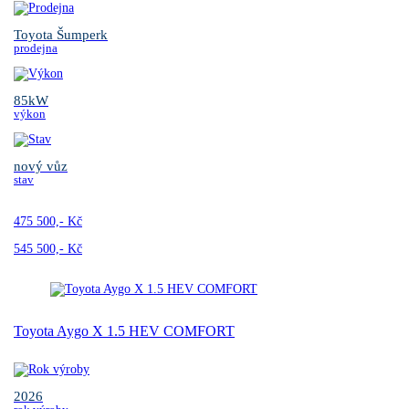
Toyota Šumperk
prodejna
85kW
výkon
nový vůz
stav
475 500,- Kč
545 500,- Kč
Toyota Aygo X 1.5 HEV COMFORT
2026