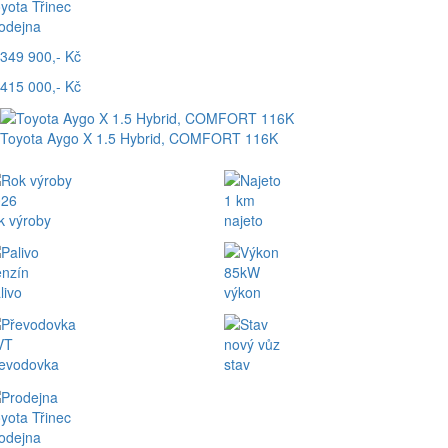
yota Třinec
odejna
349 900,- Kč
415 000,- Kč
Toyota Aygo X 1.5 Hybrid, COMFORT 116K
026
1 km
k výroby
najeto
nzín
85kW
livo
výkon
VT
nový vůz
evodovka
stav
yota Třinec
odejna