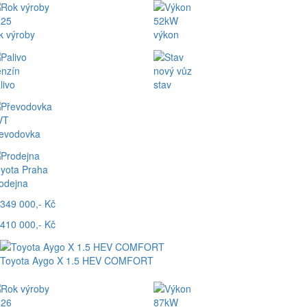
025
52kW
k výroby
výkon
nzín
nový vůz
livo
stav
VT
evodovka
yota Praha
odejna
349 000,- Kč
410 000,- Kč
Toyota Aygo X 1.5 HEV COMFORT
026
87kW