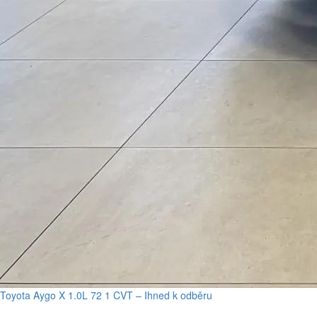
Toyota Aygo X 1.0L 72 1 CVT – Ihned k odběru