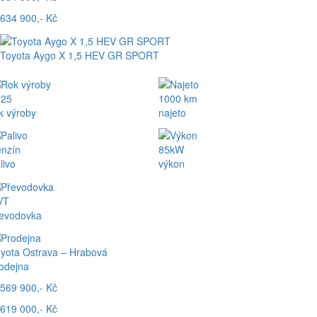
634 900,- Kč
Toyota Aygo X 1,5 HEV GR SPORT
025
1000 km
k výroby
najeto
nzín
85kW
livo
výkon
VT
evodovka
yota Ostrava – Hrabová
odejna
569 900,- Kč
619 000,- Kč