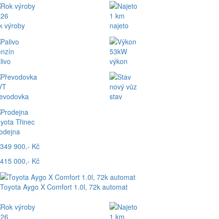
026
1 km
k výroby
najeto
nzín
53kW
livo
výkon
VT
nový vůz
evodovka
stav
yota Třinec
odejna
349 900,- Kč
415 000,- Kč
Toyota Aygo X Comfort 1.0l, 72k automat
026
1 km