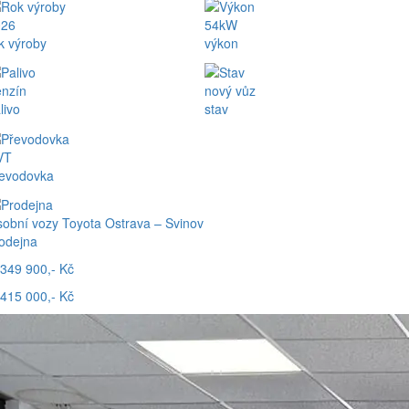
026
54kW
k výroby
výkon
nzín
nový vůz
livo
stav
VT
evodovka
obní vozy Toyota Ostrava – Svinov
odejna
349 900,- Kč
415 000,- Kč