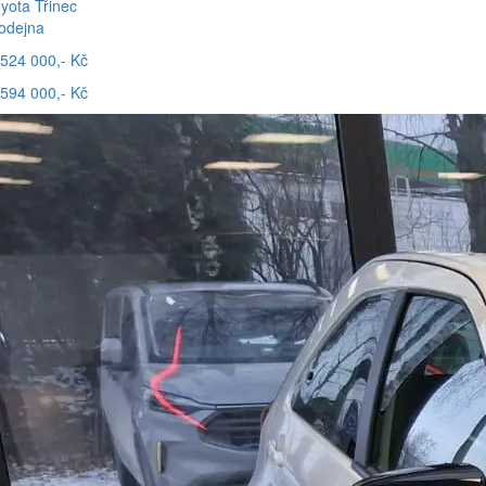
yota Třinec
odejna
524 000,- Kč
594 000,- Kč