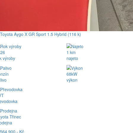
Toyota Aygo X GR Sport 1.5 Hybrid (116 k)
026
1 km
k výroby
najeto
nzín
68kW
livo
výkon
VT
evodovka
yota Třinec
odejna
564 900,- Kč