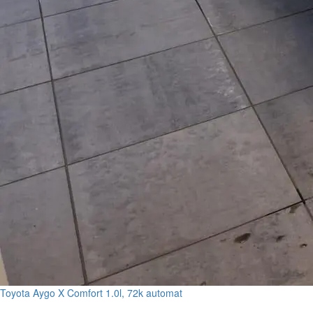
Toyota Aygo X Comfort 1.0l, 72k automat