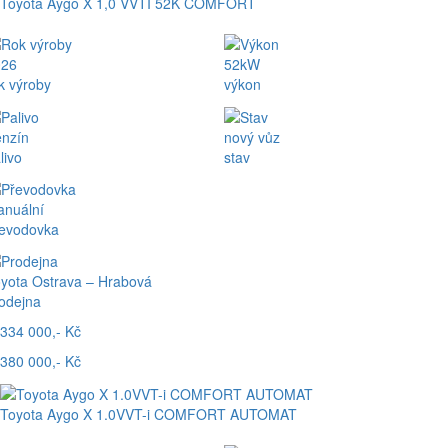
Toyota Aygo X 1,0 VVTI 52K COMFORT
026
52kW
k výroby
výkon
nzín
nový vůz
livo
stav
nuální
evodovka
yota Ostrava – Hrabová
odejna
334 000,- Kč
380 000,- Kč
Toyota Aygo X 1.0VVT-i COMFORT AUTOMAT