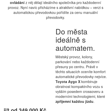
ovládání
z něj dělají ideálního společníka pro každodenní
provoz. Nyní navíc přicházíme s atraktivní nabídkou – verzi s
automatickou převodovkou pořídíte za cenu manuální
převodovky.
Do města
ideálně s
automatem.
Městský provoz, kolony,
parkování nebo každodenní
přesuny po centru. Právě v
těchto situacích oceníte komfort
automatické převodovky nejvíce.
Toyota Aygo X
kombinuje
obratnost kompaktního vozu s
vyšším posedem crossoveru a
moderními technologiemi, které
zpříjemní každou jízdu
.
již od 349 000 Kč