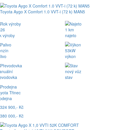
Toyota Aygo X Comfort 1.0 VVT-i (72 k) MAN5
026
1 km
k výroby
najeto
nzín
53kW
livo
výkon
nuální
nový vůz
evodovka
stav
yota Třinec
odejna
324 900,- Kč
380 000,- Kč