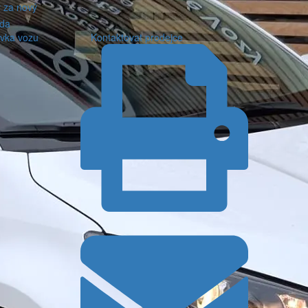
 za nový
zda
vka vozu
Kontaktovat prodejce