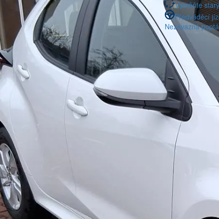
Vyměňte starý
Předváděcí jí
Nezávazná poptá