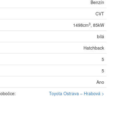
Benzín
CVT
3
1498cm
, 85kW
bílá
Hatchback
5
5
Ano
pobočce:
Toyota Ostrava – Hrabová >