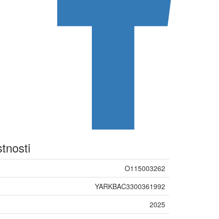
stnosti
O115003262
YARKBAC3300361992
2025