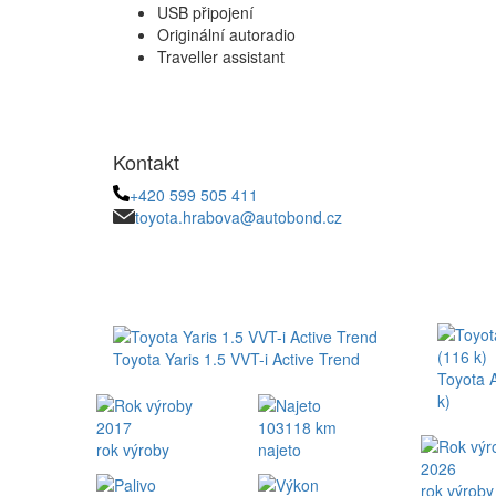
USB připojení
Originální autoradio
Traveller assistant
Kontakt
+420 599 505 411
toyota.hrabova@autobond.cz
Toyota Yaris 1.5 VVT-i Active Trend
Toyota 
k)
2017
103118 km
rok výroby
najeto
2026
rok výroby