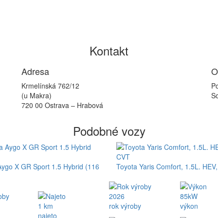
Kontakt
Adresa
O
Krmelínská 762/12
Po
(u Makra)
So
720 00 Ostrava – Hrabová
Podobné vozy
Aygo X GR Sport 1.5 Hybrid (116
Toyota Yaris Comfort, 1.5L. HEV
2026
85kW
1 km
rok výroby
výkon
najeto