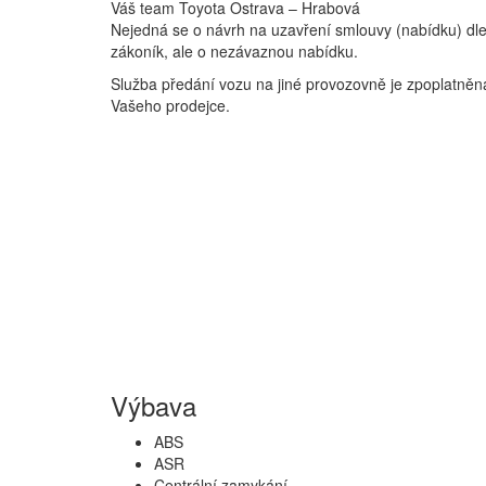
Váš team Toyota Ostrava – Hrabová
Nejedná se o návrh na uzavření smlouvy (nabídku) dl
zákoník, ale o nezávaznou nabídku.
Služba předání vozu na jiné provozovně je zpoplatněná
Vašeho prodejce.
Výbava
ABS
ASR
Centrální zamykání