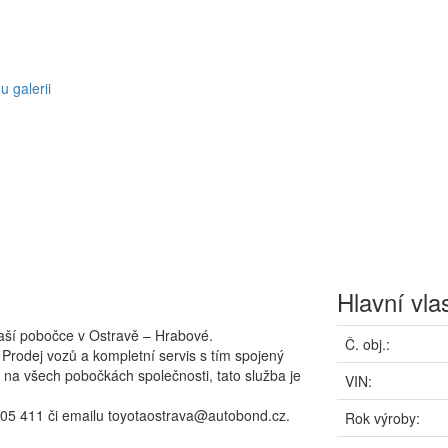
ou galerii
Hlavní vla
aší pobočce v Ostravě – Hrabové.
Č. obj.:
 Prodej vozů a kompletní servis s tím spojený
na všech pobočkách společnosti, tato služba je
VIN:
505 411 či emailu toyotaostrava@autobond.cz.
Rok výroby: