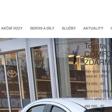
116K COMFORT + ZIMNÍ KOMPLETY ZDARMA
AKČNÍ VOZY
SERVIS A DÍLY
SLUŽBY
AKTUALITY
Toyota 
COMFOR
ZDARM
Stav vozu: Nový
Cena vč. DPH:
574 000,- Kč
Cena bez DPH: 4
Akční cena vč. D
489 000,- Kč