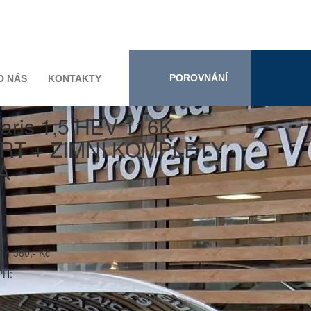
POROVNÁNÍ
O NÁS
KONTAKTY
Yaris 1,5 HEV 116K
T + ZIMNÍ KOMPLETY
A
74 380,- Kč
PH: