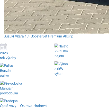
Suzuki Vitara 1,4 BoosterJet Premium AllGrip
7259 km
2026
najeto
rok výroby
81kW
Benzín
výkon
palivo
Manuální
převodovka
Ojeté vozy – Ostrava-Hrabová