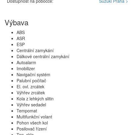
Dostupnost na pobočce:
Suzuki Praha >
Výbava
ABS
ASR
ESP
Centrální zamykání
Dálkové centrální zamykání
Autoalarm
Imobilizer
Navigační systém
Palubní počítač
El. ovl. zrcátek
Výhřev zrcátek
Kola z lehkých slitin
Výhřev sedadel
Tempomat
Multifunkční volant
Pohon všech kol
Posilovač řízení
Ton. skla