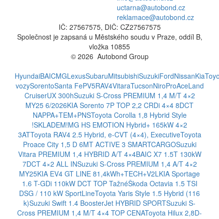
uctarna@autobond.cz
reklamace@autobond.cz
IČ: 27567575, DIČ: CZ27567575
Společnost je zapsaná u Městského soudu v Praze, oddíl B,
vložka 10855
© 2026 Autobond Group
Otevřít nastavení preferencí cookies.
Hyundai
BAIC
MG
Lexus
Subaru
Mitsubishi
Suzuki
Ford
Nissan
Kia
Toyo
vozy
Sorento
Santa Fe
PV5
RAV4
Vitara
Tucson
Niro
ProAce
Land
Cruiser
UX 300h
Suzuki S-Cross PREMIUM 1,4 M/T 4×2
MY25 6/2026
KIA Sorento 7P TOP 2,2 CRDi 4×4 8DCT
NAPPA+TEM+PNS
Toyota Corolla 1,8 Hybrid Style
!SKLADEM!
MG HS EMOTION Hybrid+ 165kW 4×2
3AT
Toyota RAV4 2.5 Hybrid, e-CVT (4×4), Executive
Toyota
Proace City 1,5 D 6MT ACTIVE 3 SMARTCARGO
Suzuki
Vitara PREMIUM 1,4 HYBRID A/T 4×4
BAIC X7 1.5T 130kW
7DCT 4×2 ALL IN
Suzuki S-Cross PREMIUM 1,4 A/T 4×2
MY25
KIA EV4 GT LINE 81,4kWh+TECH+V2L
KIA Sportage
1.6 T-GDi 110kW DCT TOP Tažné
Škoda Octavia 1.5 TSI
DSG / 110 kW SportLine
Toyota Yaris Style 1.5 Hybrid (116
k)
Suzuki Swift 1.4 BoosterJet HYBRID SPORT
Suzuki S-
Cross PREMIUM 1,4 M/T 4×4 TOP CENA
Toyota Hilux 2,8D-