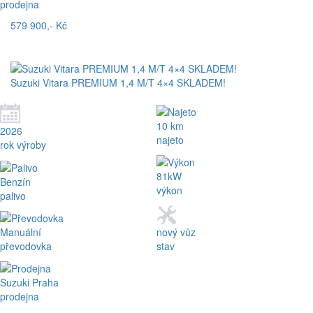
prodejna
579 900,- Kč
Suzuki Vitara PREMIUM 1,4 M/T 4×4 SKLADEM!
10 km
2026
najeto
rok výroby
81kW
Benzín
výkon
palivo
Manuální
nový vůz
převodovka
stav
Suzuki Praha
prodejna