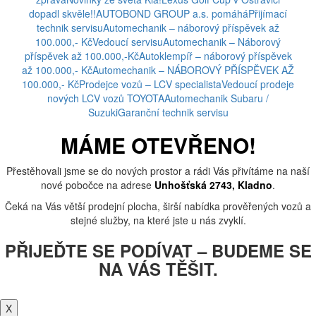
dopadl skvěle!!
AUTOBOND GROUP a.s. pomáhá
Přijímací
technik servisu
Automechanik – náborový příspěvek až
100.000,- Kč
Vedoucí servisu
Automechanik – Náborový
příspěvek až 100.000,-Kč
Autoklempíř – náborový příspěvek
až 100.000,- Kč
Automechanik – NÁBOROVÝ PŘÍSPĚVEK AŽ
100.000,- Kč
Prodejce vozů – LCV specialista
Vedoucí prodeje
nových LCV vozů TOYOTA
Automechanik Subaru /
Suzuki
Garanční technik servisu
MÁME OTEVŘENO!
Přestěhovali jsme se do nových prostor a rádi Vás přivítáme na naší
nové pobočce na adrese
Unhošťská 2743, Kladno
.
Čeká na Vás větší prodejní plocha, širší nabídka prověřených vozů a
stejné služby, na které jste u nás zvyklí.
PŘIJEĎTE SE PODÍVAT – BUDEME SE
NA VÁS TĚŠIT.
X