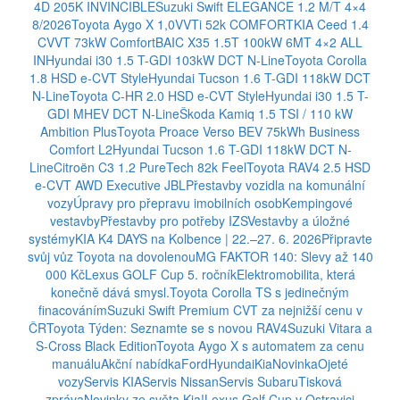
4D 205K INVINCIBLE
Suzuki Swift ELEGANCE 1.2 M/T 4×4
8/2026
Toyota Aygo X 1,0VVTi 52k COMFORT
KIA Ceed 1.4
CVVT 73kW Comfort
BAIC X35 1.5T 100kW 6MT 4×2 ALL
IN
Hyundai i30 1.5 T-GDI 103kW DCT N-Line
Toyota Corolla
1.8 HSD e-CVT Style
Hyundai Tucson 1.6 T-GDI 118kW DCT
N-Line
Toyota C-HR 2.0 HSD e-CVT Style
Hyundai i30 1.5 T-
GDI MHEV DCT N-Line
Škoda Kamiq 1.5 TSI / 110 kW
Ambition Plus
Toyota Proace Verso BEV 75kWh Business
Comfort L2
Hyundai Tucson 1.6 T-GDI 118kW DCT N-
Line
Citroën C3 1.2 PureTech 82k Feel
Toyota RAV4 2.5 HSD
e-CVT AWD Executive JBL
Přestavby vozidla na komunální
vozy
Úpravy pro přepravu imobilních osob
Kempingové
vestavby
Přestavby pro potřeby IZS
Vestavby a úložné
systémy
KIA K4 DAYS na Kolbence | 22.–27. 6. 2026
Připravte
svůj vůz Toyota na dovolenou
MG FAKTOR 140: Slevy až 140
000 Kč
Lexus GOLF Cup 5. ročník
Elektromobilita, která
konečně dává smysl.
Toyota Corolla TS s jedinečným
finacováním
Suzuki Swift Premium CVT za nejnižší cenu v
ČR
Toyota Týden: Seznamte se s novou RAV4
Suzuki Vitara a
S-Cross Black Edition
Toyota Aygo X s automatem za cenu
manuálu
Akční nabídka
Ford
Hyundai
Kia
Novinka
Ojeté
vozy
Servis KIA
Servis Nissan
Servis Subaru
Tisková
zpráva
Novinky ze světa Kia!
Lexus Golf Cup v Ostravici