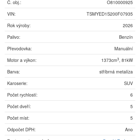
Č. obj.:
O810000925
VIN:
TSMYED1S200F07935
Rok výroby:
2026
Palivo:
Benzín
Převodovka:
Manuální
3
Motor a výkon:
1373cm
, 81kW
Barva:
stříbrná metalíza
Karoserie:
SUV
Počet rychlostí:
6
Počet dveří:
5
Počet míst:
5
Odpočet DPH:
Ano