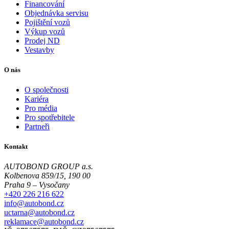
Financování
Objednávka servisu
Pojištění vozů
Výkup vozů
Prodej ND
Vestavby
O nás
O společnosti
Kariéra
Pro média
Pro spotřebitele
Partneři
Kontakt
AUTOBOND GROUP a.s.
Kolbenova 859/15, 190 00
Praha 9 – Vysočany
+420 226 216 622
info@autobond.cz
uctarna@autobond.cz
reklamace@autobond.cz