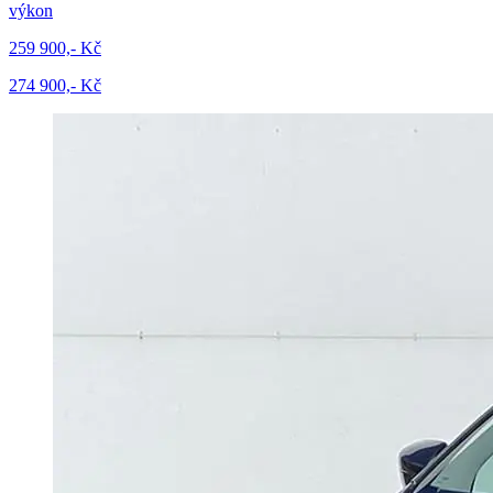
výkon
259 900,- Kč
274 900,- Kč