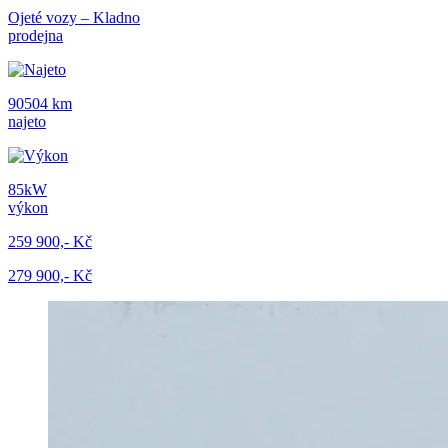
Ojeté vozy – Kladno
prodejna
90504 km
najeto
85kW
výkon
259 900,- Kč
279 900,- Kč