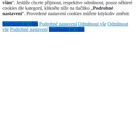
vším
“. Jestliže chcete přijmout, respektive odmítnout, pouze některé
cookies dle kategorií, klikněte níže na tlačítko „
Podrobné
nastavení
“. Provedené nastavení cookies můžete kdykoliv změnit.
Souhlasím se vším
Podrobné nastavení
Odmítnout vše
Odmítnout
vše
Podrobné nastavení
Souhlasím se vším