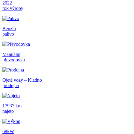
2022
rok výroby
Benzín
palivo
Manuální
převodovka
Ojeté vozy – Kladno
prodejna
17937 km
najeto
68kW