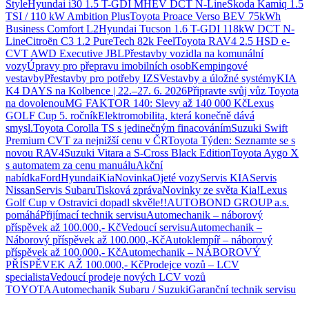
Style
Hyundai i30 1.5 T-GDI MHEV DCT N-Line
Škoda Kamiq 1.5
TSI / 110 kW Ambition Plus
Toyota Proace Verso BEV 75kWh
Business Comfort L2
Hyundai Tucson 1.6 T-GDI 118kW DCT N-
Line
Citroën C3 1.2 PureTech 82k Feel
Toyota RAV4 2.5 HSD e-
CVT AWD Executive JBL
Přestavby vozidla na komunální
vozy
Úpravy pro přepravu imobilních osob
Kempingové
vestavby
Přestavby pro potřeby IZS
Vestavby a úložné systémy
KIA
K4 DAYS na Kolbence | 22.–27. 6. 2026
Připravte svůj vůz Toyota
na dovolenou
MG FAKTOR 140: Slevy až 140 000 Kč
Lexus
GOLF Cup 5. ročník
Elektromobilita, která konečně dává
smysl.
Toyota Corolla TS s jedinečným finacováním
Suzuki Swift
Premium CVT za nejnižší cenu v ČR
Toyota Týden: Seznamte se s
novou RAV4
Suzuki Vitara a S-Cross Black Edition
Toyota Aygo X
s automatem za cenu manuálu
Akční
nabídka
Ford
Hyundai
Kia
Novinka
Ojeté vozy
Servis KIA
Servis
Nissan
Servis Subaru
Tisková zpráva
Novinky ze světa Kia!
Lexus
Golf Cup v Ostravici dopadl skvěle!!
AUTOBOND GROUP a.s.
pomáhá
Přijímací technik servisu
Automechanik – náborový
příspěvek až 100.000,- Kč
Vedoucí servisu
Automechanik –
Náborový příspěvek až 100.000,-Kč
Autoklempíř – náborový
příspěvek až 100.000,- Kč
Automechanik – NÁBOROVÝ
PŘÍSPĚVEK AŽ 100.000,- Kč
Prodejce vozů – LCV
specialista
Vedoucí prodeje nových LCV vozů
TOYOTA
Automechanik Subaru / Suzuki
Garanční technik servisu