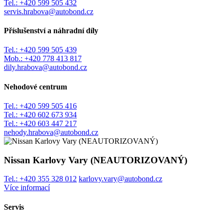
Tel.:
+420 599 505 432
servis.hrabova@autobond.cz
Příslušenství a náhradní díly
Tel.:
+420 599 505 439
Mob.:
+420 778 413 817
dily.hrabova@autobond.cz
Nehodové centrum
Tel.:
+420 599 505 416
Tel.:
+420 602 673 934
Tel.:
+420 603 447 217
nehody.hrabova@autobond.cz
Nissan Karlovy Vary (NEAUTORIZOVANÝ)
Tel.:
+420 355 328 012
karlovy.vary@autobond.cz
Více informací
Servis