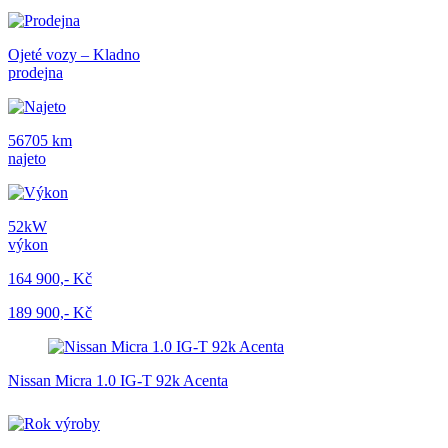
Ojeté vozy – Kladno
prodejna
56705 km
najeto
52kW
výkon
164 900,- Kč
189 900,- Kč
Nissan Micra 1.0 IG-T 92k Acenta