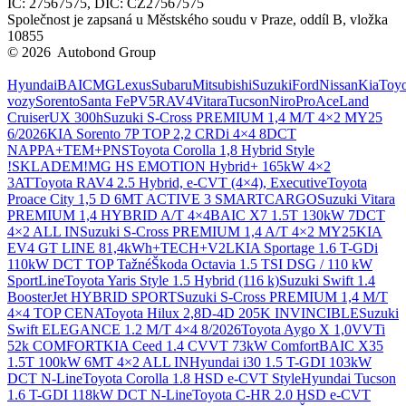
IČ: 27567575, DIČ: CZ27567575
Společnost je zapsaná u Městského soudu v Praze, oddíl B, vložka
10855
© 2026 Autobond Group
Otevřít nastavení preferencí cookies.
Hyundai
BAIC
MG
Lexus
Subaru
Mitsubishi
Suzuki
Ford
Nissan
Kia
Toyo
vozy
Sorento
Santa Fe
PV5
RAV4
Vitara
Tucson
Niro
ProAce
Land
Cruiser
UX 300h
Suzuki S-Cross PREMIUM 1,4 M/T 4×2 MY25
6/2026
KIA Sorento 7P TOP 2,2 CRDi 4×4 8DCT
NAPPA+TEM+PNS
Toyota Corolla 1,8 Hybrid Style
!SKLADEM!
MG HS EMOTION Hybrid+ 165kW 4×2
3AT
Toyota RAV4 2.5 Hybrid, e-CVT (4×4), Executive
Toyota
Proace City 1,5 D 6MT ACTIVE 3 SMARTCARGO
Suzuki Vitara
PREMIUM 1,4 HYBRID A/T 4×4
BAIC X7 1.5T 130kW 7DCT
4×2 ALL IN
Suzuki S-Cross PREMIUM 1,4 A/T 4×2 MY25
KIA
EV4 GT LINE 81,4kWh+TECH+V2L
KIA Sportage 1.6 T-GDi
110kW DCT TOP Tažné
Škoda Octavia 1.5 TSI DSG / 110 kW
SportLine
Toyota Yaris Style 1.5 Hybrid (116 k)
Suzuki Swift 1.4
BoosterJet HYBRID SPORT
Suzuki S-Cross PREMIUM 1,4 M/T
4×4 TOP CENA
Toyota Hilux 2,8D-4D 205K INVINCIBLE
Suzuki
Swift ELEGANCE 1.2 M/T 4×4 8/2026
Toyota Aygo X 1,0VVTi
52k COMFORT
KIA Ceed 1.4 CVVT 73kW Comfort
BAIC X35
1.5T 100kW 6MT 4×2 ALL IN
Hyundai i30 1.5 T-GDI 103kW
DCT N-Line
Toyota Corolla 1.8 HSD e-CVT Style
Hyundai Tucson
1.6 T-GDI 118kW DCT N-Line
Toyota C-HR 2.0 HSD e-CVT