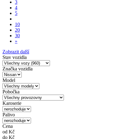
3
4
5
10
20
30
»
Zobrazit další
Stav vozidla
Značka vozidla
Model
Pobočka
Karoserie
Palivo
Cena
od
Kč
do
Kč