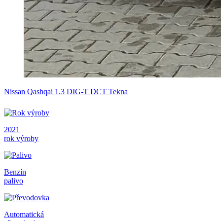
Nissan Qashqai 1.3 DIG-T DCT Tekna
2021
rok výroby
Benzín
palivo
Automatická