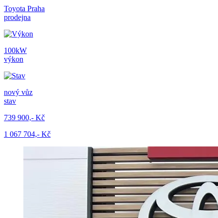
Toyota Praha
prodejna
100kW
výkon
nový vůz
stav
739 900,- Kč
1 067 704,- Kč