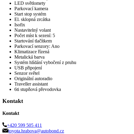
LED světlomety
Parkovací kamera
Start stop systém
El. sklopná zrcátka
Isofix
Nastavitelný volant
Počet míst k sezení: 5
Startování tlačítkem
Parkovací senzory: Ano
Klimatizace řízená
Metalická barva
Systém hlídání vybočení z pruhu
USB připojení
Senzor světel
Originální autoradio
Traveller assistant
6ti stupňová převodovka
Kontakt
Kontakt
+420 599 505 411
toyota.hrabova@autobond.cz