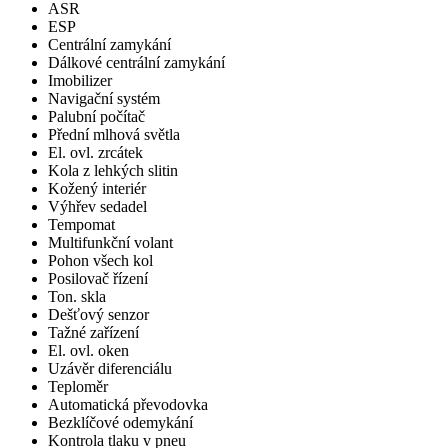
ASR
ESP
Centrální zamykání
Dálkové centrální zamykání
Imobilizer
Navigační systém
Palubní počítač
Přední mlhová světla
El. ovl. zrcátek
Kola z lehkých slitin
Kožený interiér
Výhřev sedadel
Tempomat
Multifunkční volant
Pohon všech kol
Posilovač řízení
Ton. skla
Dešťový senzor
Tažné zařízení
El. ovl. oken
Uzávěr diferenciálu
Teploměr
Automatická převodovka
Bezklíčové odemykání
Kontrola tlaku v pneu