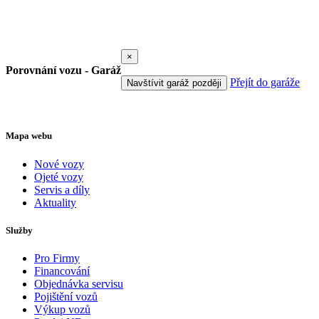
×
Porovnání vozu - Garáž
Přejít do garáže
Navštívit garáž později
Mapa webu
Nové vozy
Ojeté vozy
Servis a díly
Aktuality
Služby
Pro Firmy
Financování
Objednávka servisu
Pojištění vozů
Výkup vozů