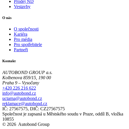
Prodej ND
Vestavby
O nás
O společnosti
Kariéra
Pro média
Pro spotřebitele
Partneři
Kontakt
AUTOBOND GROUP a.s.
Kolbenova 859/15, 190 00
Praha 9 – Vysočany
+420 226 216 622
info@autobond.cz
uctarna@autobond.cz
reklamace@autobond.cz
IČ: 27567575, DIČ: CZ27567575
Společnost je zapsaná u Městského soudu v Praze, oddíl B, vložka
10855
© 2026 Autobond Group