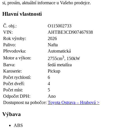
si, prosím, aktuální informace u Vašeho prodejce.
Hlavní vlastnosti
Č. obj.:
O115002733
VIN:
AHTBE3CD907467938
Rok výroby:
2026
Palivo:
Nafta
Převodovka:
Automatická
3
Motor a výkon:
2755cm
, 150kW
Barva:
šedá metalíza
Karoserie:
Pickup
Počet rychlostí:
6
Počet dveří:
4
Počet míst:
5
Odpočet DPH:
Ano
Dostupnost na pobočce:
Toyota Ostrava – Hrabová >
Výbava
ABS