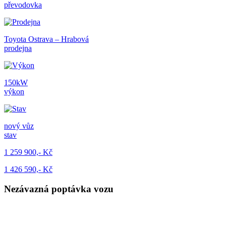
převodovka
Toyota Ostrava – Hrabová
prodejna
150kW
výkon
nový vůz
stav
1 259 900,- Kč
1 426 590,- Kč
Nezávazná poptávka vozu