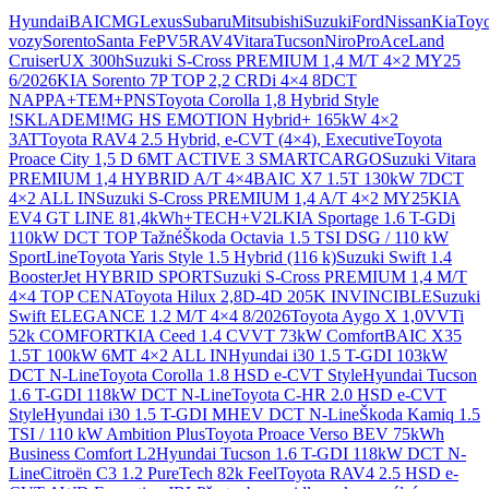
Otevřít nastavení preferencí cookies.
Hyundai
BAIC
MG
Lexus
Subaru
Mitsubishi
Suzuki
Ford
Nissan
Kia
Toyo
vozy
Sorento
Santa Fe
PV5
RAV4
Vitara
Tucson
Niro
ProAce
Land
Cruiser
UX 300h
Suzuki S-Cross PREMIUM 1,4 M/T 4×2 MY25
6/2026
KIA Sorento 7P TOP 2,2 CRDi 4×4 8DCT
NAPPA+TEM+PNS
Toyota Corolla 1,8 Hybrid Style
!SKLADEM!
MG HS EMOTION Hybrid+ 165kW 4×2
3AT
Toyota RAV4 2.5 Hybrid, e-CVT (4×4), Executive
Toyota
Proace City 1,5 D 6MT ACTIVE 3 SMARTCARGO
Suzuki Vitara
PREMIUM 1,4 HYBRID A/T 4×4
BAIC X7 1.5T 130kW 7DCT
4×2 ALL IN
Suzuki S-Cross PREMIUM 1,4 A/T 4×2 MY25
KIA
EV4 GT LINE 81,4kWh+TECH+V2L
KIA Sportage 1.6 T-GDi
110kW DCT TOP Tažné
Škoda Octavia 1.5 TSI DSG / 110 kW
SportLine
Toyota Yaris Style 1.5 Hybrid (116 k)
Suzuki Swift 1.4
BoosterJet HYBRID SPORT
Suzuki S-Cross PREMIUM 1,4 M/T
4×4 TOP CENA
Toyota Hilux 2,8D-4D 205K INVINCIBLE
Suzuki
Swift ELEGANCE 1.2 M/T 4×4 8/2026
Toyota Aygo X 1,0VVTi
52k COMFORT
KIA Ceed 1.4 CVVT 73kW Comfort
BAIC X35
1.5T 100kW 6MT 4×2 ALL IN
Hyundai i30 1.5 T-GDI 103kW
DCT N-Line
Toyota Corolla 1.8 HSD e-CVT Style
Hyundai Tucson
1.6 T-GDI 118kW DCT N-Line
Toyota C-HR 2.0 HSD e-CVT
Style
Hyundai i30 1.5 T-GDI MHEV DCT N-Line
Škoda Kamiq 1.5
TSI / 110 kW Ambition Plus
Toyota Proace Verso BEV 75kWh
Business Comfort L2
Hyundai Tucson 1.6 T-GDI 118kW DCT N-
Line
Citroën C3 1.2 PureTech 82k Feel
Toyota RAV4 2.5 HSD e-