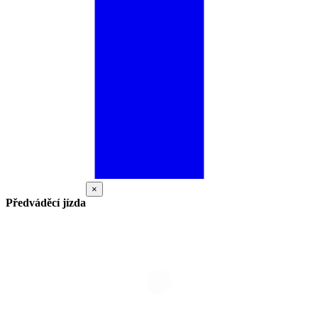
×
Předváděcí jízda