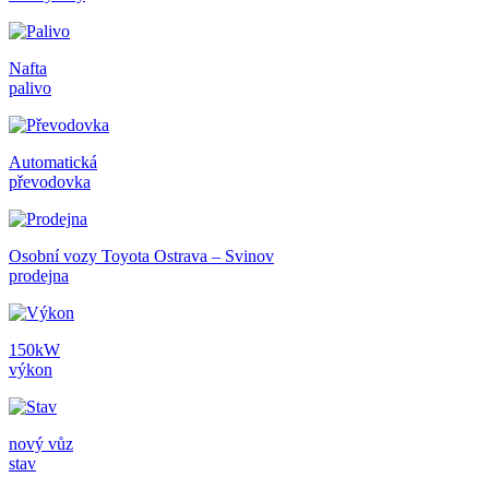
Nafta
palivo
Automatická
převodovka
Osobní vozy Toyota Ostrava – Svinov
prodejna
150kW
výkon
nový vůz
stav