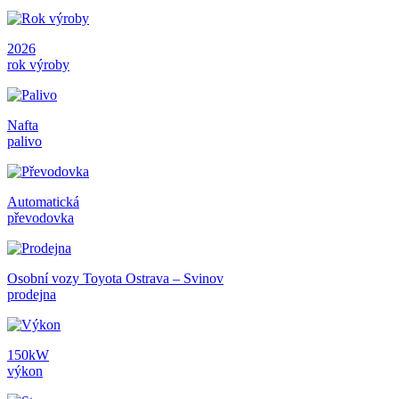
2026
rok výroby
Nafta
palivo
Automatická
převodovka
Osobní vozy Toyota Ostrava – Svinov
prodejna
150kW
výkon