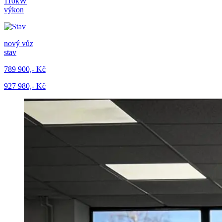
110kW
výkon
nový vůz
stav
789 900,- Kč
927 980,- Kč