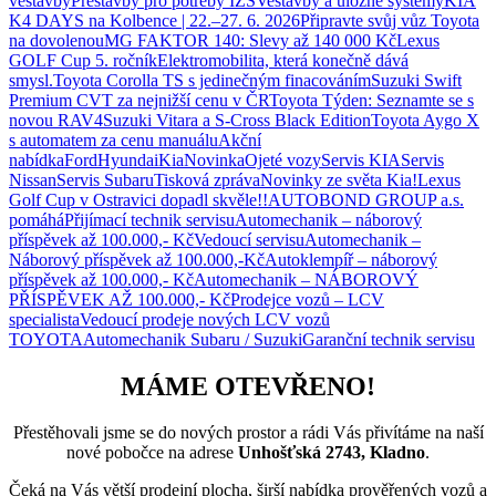
vestavby
Přestavby pro potřeby IZS
Vestavby a úložné systémy
KIA
K4 DAYS na Kolbence | 22.–27. 6. 2026
Připravte svůj vůz Toyota
na dovolenou
MG FAKTOR 140: Slevy až 140 000 Kč
Lexus
GOLF Cup 5. ročník
Elektromobilita, která konečně dává
smysl.
Toyota Corolla TS s jedinečným finacováním
Suzuki Swift
Premium CVT za nejnižší cenu v ČR
Toyota Týden: Seznamte se s
novou RAV4
Suzuki Vitara a S-Cross Black Edition
Toyota Aygo X
s automatem za cenu manuálu
Akční
nabídka
Ford
Hyundai
Kia
Novinka
Ojeté vozy
Servis KIA
Servis
Nissan
Servis Subaru
Tisková zpráva
Novinky ze světa Kia!
Lexus
Golf Cup v Ostravici dopadl skvěle!!
AUTOBOND GROUP a.s.
pomáhá
Přijímací technik servisu
Automechanik – náborový
příspěvek až 100.000,- Kč
Vedoucí servisu
Automechanik –
Náborový příspěvek až 100.000,-Kč
Autoklempíř – náborový
příspěvek až 100.000,- Kč
Automechanik – NÁBOROVÝ
PŘÍSPĚVEK AŽ 100.000,- Kč
Prodejce vozů – LCV
specialista
Vedoucí prodeje nových LCV vozů
TOYOTA
Automechanik Subaru / Suzuki
Garanční technik servisu
MÁME OTEVŘENO!
Přestěhovali jsme se do nových prostor a rádi Vás přivítáme na naší
nové pobočce na adrese
Unhošťská 2743, Kladno
.
Čeká na Vás větší prodejní plocha, širší nabídka prověřených vozů a