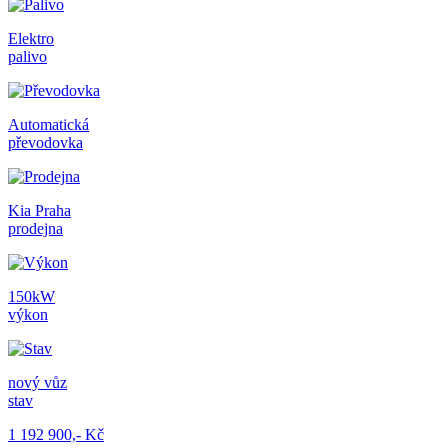
Elektro
palivo
Automatická
převodovka
Kia Praha
prodejna
150kW
výkon
nový vůz
stav
1 192 900,- Kč