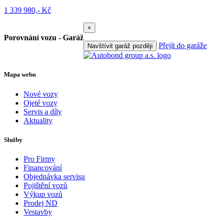
1 339 980,- Kč
×
Porovnání vozu - Garáž
Přejít do garáže
Navštívit garáž později
Mapa webu
Nové vozy
Ojeté vozy
Servis a díly
Aktuality
Služby
Pro Firmy
Financování
Objednávka servisu
Pojištění vozů
Výkup vozů
Prodej ND
Vestavby