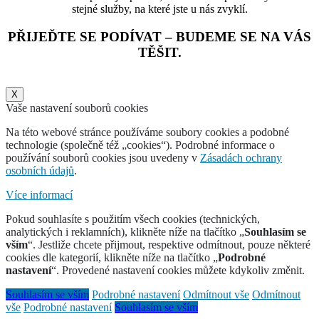
stejné služby, na které jste u nás zvyklí.
PŘIJEĎTE SE PODÍVAT – BUDEME SE NA VÁS
TĚŠIT.
X
Vaše nastavení souborů cookies
Na této webové stránce používáme soubory cookies a podobné
technologie (společně též „cookies“). Podrobné informace o
používání souborů cookies jsou uvedeny v
Zásadách ochrany
osobních údajů
.
Více informací
Pokud souhlasíte s použitím všech cookies (technických,
analytických i reklamních), klikněte níže na tlačítko „
Souhlasím se
vším
“. Jestliže chcete přijmout, respektive odmítnout, pouze některé
cookies dle kategorií, klikněte níže na tlačítko „
Podrobné
nastavení
“. Provedené nastavení cookies můžete kdykoliv změnit.
Souhlasím se vším
Podrobné nastavení
Odmítnout vše
Odmítnout
vše
Podrobné nastavení
Souhlasím se vším