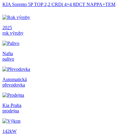
KIA Sorento 5P TOP 2,2 CRDi 4×4 8DCT NAPPA+TEM
2025
rok výroby
Nafta
palivo
Automatická
převodovka
Kia Praha
prodejna
142kW