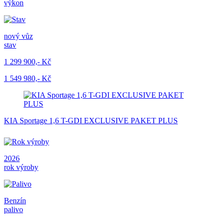
výkon
nový vůz
stav
1 299 900,- Kč
1 549 980,- Kč
KIA Sportage 1,6 T-GDI EXCLUSIVE PAKET PLUS
2026
rok výroby
Benzín
palivo