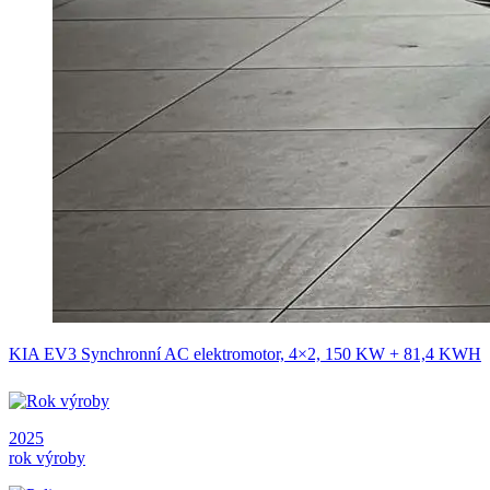
KIA EV3 Synchronní AC elektromotor, 4×2, 150 KW + 81,4 KWH
2025
rok výroby