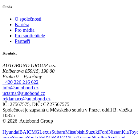
O nás
O společnosti
Kariéra
Pro média
Pro spotřebitele
Partneři
Kontakt
AUTOBOND GROUP a.s.
Kolbenova 859/15, 190 00
Praha 9 – Vysočany
+420 226 216 622
info@autobond.cz
uctarna@autobond.cz
reklamace@autobond.cz
IČ: 27567575, DIČ: CZ27567575
Společnost je zapsaná u Městského soudu v Praze, oddíl B, vložka
10855
© 2026 Autobond Group
Otevřít nastavení preferencí cookies.
Hyundai
BAIC
MG
Lexus
Subaru
Mitsubishi
Suzuki
Ford
Nissan
Kia
Toyo
vozy
Sorento
Santa Fe
PV5
RAV4
Vitara
Tucson
Niro
ProAce
Land