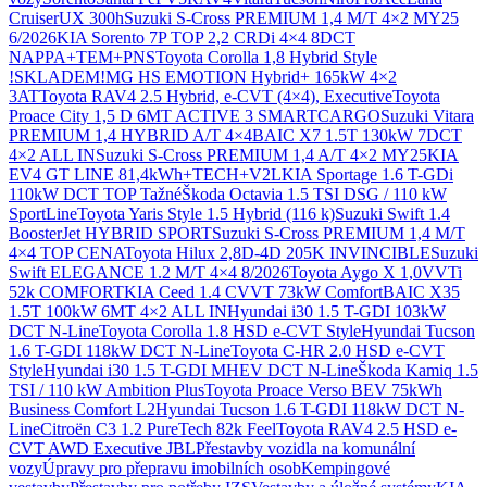
Cruiser
UX 300h
Suzuki S-Cross PREMIUM 1,4 M/T 4×2 MY25
6/2026
KIA Sorento 7P TOP 2,2 CRDi 4×4 8DCT
NAPPA+TEM+PNS
Toyota Corolla 1,8 Hybrid Style
!SKLADEM!
MG HS EMOTION Hybrid+ 165kW 4×2
3AT
Toyota RAV4 2.5 Hybrid, e-CVT (4×4), Executive
Toyota
Proace City 1,5 D 6MT ACTIVE 3 SMARTCARGO
Suzuki Vitara
PREMIUM 1,4 HYBRID A/T 4×4
BAIC X7 1.5T 130kW 7DCT
4×2 ALL IN
Suzuki S-Cross PREMIUM 1,4 A/T 4×2 MY25
KIA
EV4 GT LINE 81,4kWh+TECH+V2L
KIA Sportage 1.6 T-GDi
110kW DCT TOP Tažné
Škoda Octavia 1.5 TSI DSG / 110 kW
SportLine
Toyota Yaris Style 1.5 Hybrid (116 k)
Suzuki Swift 1.4
BoosterJet HYBRID SPORT
Suzuki S-Cross PREMIUM 1,4 M/T
4×4 TOP CENA
Toyota Hilux 2,8D-4D 205K INVINCIBLE
Suzuki
Swift ELEGANCE 1.2 M/T 4×4 8/2026
Toyota Aygo X 1,0VVTi
52k COMFORT
KIA Ceed 1.4 CVVT 73kW Comfort
BAIC X35
1.5T 100kW 6MT 4×2 ALL IN
Hyundai i30 1.5 T-GDI 103kW
DCT N-Line
Toyota Corolla 1.8 HSD e-CVT Style
Hyundai Tucson
1.6 T-GDI 118kW DCT N-Line
Toyota C-HR 2.0 HSD e-CVT
Style
Hyundai i30 1.5 T-GDI MHEV DCT N-Line
Škoda Kamiq 1.5
TSI / 110 kW Ambition Plus
Toyota Proace Verso BEV 75kWh
Business Comfort L2
Hyundai Tucson 1.6 T-GDI 118kW DCT N-
Line
Citroën C3 1.2 PureTech 82k Feel
Toyota RAV4 2.5 HSD e-
CVT AWD Executive JBL
Přestavby vozidla na komunální
vozy
Úpravy pro přepravu imobilních osob
Kempingové