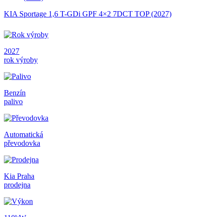
KIA Sportage 1,6 T-GDi GPF 4×2 7DCT TOP (2027)
2027
rok výroby
Benzín
palivo
Automatická
převodovka
Kia Praha
prodejna