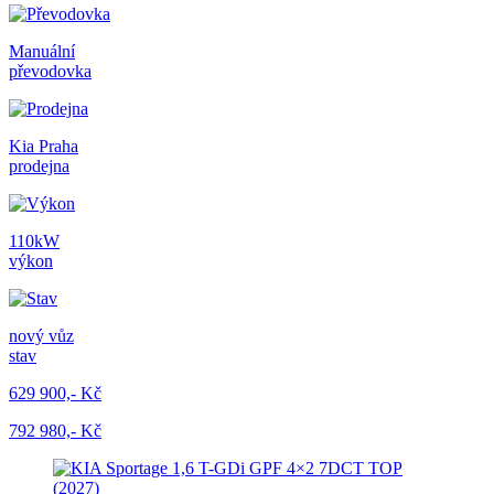
Manuální
převodovka
Kia Praha
prodejna
110kW
výkon
nový vůz
stav
629 900,- Kč
792 980,- Kč