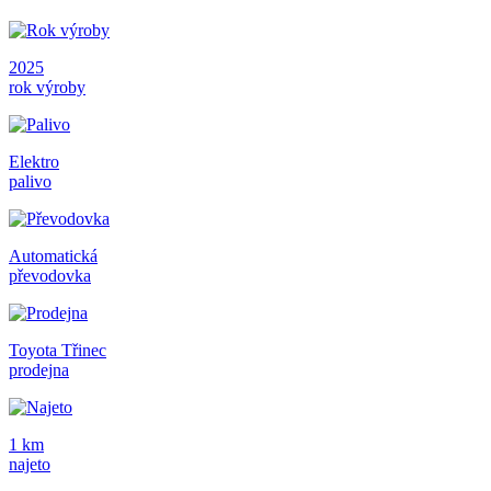
2025
rok výroby
Elektro
palivo
Automatická
převodovka
Toyota Třinec
prodejna
1 km
najeto