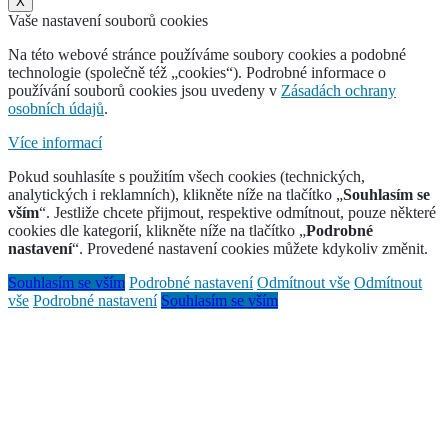
X
Vaše nastavení souborů cookies
Na této webové stránce používáme soubory cookies a podobné
technologie (společně též „cookies“). Podrobné informace o
používání souborů cookies jsou uvedeny v
Zásadách ochrany
osobních údajů
.
Více informací
Pokud souhlasíte s použitím všech cookies (technických,
analytických i reklamních), klikněte níže na tlačítko „
Souhlasím se
vším
“. Jestliže chcete přijmout, respektive odmítnout, pouze některé
cookies dle kategorií, klikněte níže na tlačítko „
Podrobné
nastavení
“. Provedené nastavení cookies můžete kdykoliv změnit.
Souhlasím se vším
Podrobné nastavení
Odmítnout vše
Odmítnout
vše
Podrobné nastavení
Souhlasím se vším