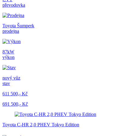
převodovka
Toyota Šumperk
prodejna
87kW
výkon
nový vůz
stav
611 500,- Kč
691 500,- Kč
Toyota C-HR 2,0 PHEV Tokyo Edition