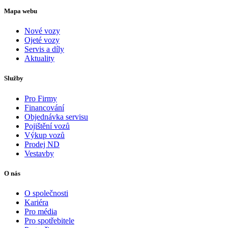
Mapa webu
Nové vozy
Ojeté vozy
Servis a díly
Aktuality
Služby
Pro Firmy
Financování
Objednávka servisu
Pojištění vozů
Výkup vozů
Prodej ND
Vestavby
O nás
O společnosti
Kariéra
Pro média
Pro spotřebitele