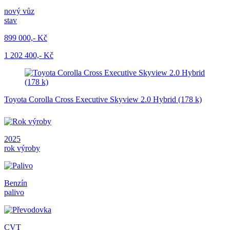
nový vůz
stav
899 000,- Kč
1 202 400,- Kč
Toyota Corolla Cross Executive Skyview 2.0 Hybrid (178 k)
2025
rok výroby
Benzín
palivo
CVT