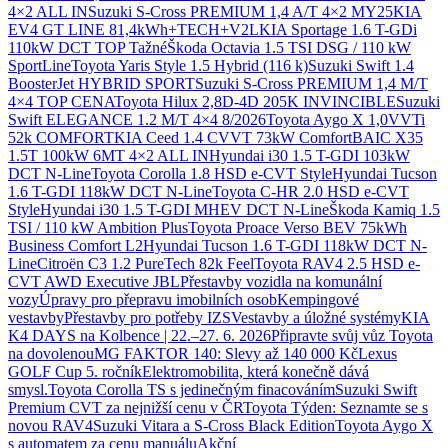
4×2 ALL IN
Suzuki S-Cross PREMIUM 1,4 A/T 4×2 MY25
KIA
EV4 GT LINE 81,4kWh+TECH+V2L
KIA Sportage 1.6 T-GDi
110kW DCT TOP Tažné
Škoda Octavia 1.5 TSI DSG / 110 kW
SportLine
Toyota Yaris Style 1.5 Hybrid (116 k)
Suzuki Swift 1.4
BoosterJet HYBRID SPORT
Suzuki S-Cross PREMIUM 1,4 M/T
4×4 TOP CENA
Toyota Hilux 2,8D-4D 205K INVINCIBLE
Suzuki
Swift ELEGANCE 1.2 M/T 4×4 8/2026
Toyota Aygo X 1,0VVTi
52k COMFORT
KIA Ceed 1.4 CVVT 73kW Comfort
BAIC X35
1.5T 100kW 6MT 4×2 ALL IN
Hyundai i30 1.5 T-GDI 103kW
DCT N-Line
Toyota Corolla 1.8 HSD e-CVT Style
Hyundai Tucson
1.6 T-GDI 118kW DCT N-Line
Toyota C-HR 2.0 HSD e-CVT
Style
Hyundai i30 1.5 T-GDI MHEV DCT N-Line
Škoda Kamiq 1.5
TSI / 110 kW Ambition Plus
Toyota Proace Verso BEV 75kWh
Business Comfort L2
Hyundai Tucson 1.6 T-GDI 118kW DCT N-
Line
Citroën C3 1.2 PureTech 82k Feel
Toyota RAV4 2.5 HSD e-
CVT AWD Executive JBL
Přestavby vozidla na komunální
vozy
Úpravy pro přepravu imobilních osob
Kempingové
vestavby
Přestavby pro potřeby IZS
Vestavby a úložné systémy
KIA
K4 DAYS na Kolbence | 22.–27. 6. 2026
Připravte svůj vůz Toyota
na dovolenou
MG FAKTOR 140: Slevy až 140 000 Kč
Lexus
GOLF Cup 5. ročník
Elektromobilita, která konečně dává
smysl.
Toyota Corolla TS s jedinečným finacováním
Suzuki Swift
Premium CVT za nejnižší cenu v ČR
Toyota Týden: Seznamte se s
novou RAV4
Suzuki Vitara a S-Cross Black Edition
Toyota Aygo X
s automatem za cenu manuálu
Akční