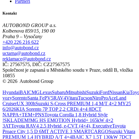
Partneři
Kontakt
AUTOBOND GROUP a.s.
Kolbenova 859/15, 190 00
Praha 9 – Vysočany
+420 226 216 622
info@autobond.cz
uctarna@autobond.cz
reklamace@autobond.cz
IČ: 27567575, DIČ: CZ27567575
Společnost je zapsaná u Městského soudu v Praze, oddíl B, vložka
10855
© 2026 Autobond Group
Otevřít nastavení preferencí cookies.
Hyundai
BAIC
MG
Lexus
Subaru
Mitsubishi
Suzuki
Ford
Nissan
Kia
Toyo
vozy
Sorento
Santa Fe
PV5
RAV4
Vitara
Tucson
Niro
ProAce
Land
Cruiser
UX 300h
Suzuki S-Cross PREMIUM 1,4 M/T 4×2 MY25
6/2026
KIA Sorento 7P TOP 2,2 CRDi 4×4 8DCT
NAPPA+TEM+PNS
Toyota Corolla 1,8 Hybrid Style
!SKLADEM!
MG HS EMOTION Hybrid+ 165kW 4×2
3AT
Toyota RAV4 2.5 Hybrid, e-CVT (4×4), Executive
Toyota
Proace City 1,5 D 6MT ACTIVE 3 SMARTCARGO
Suzuki Vitara
PREMIUM 1,4 HYBRID A/T 4×4
BAIC X7 1.5T 130kW 7DCT