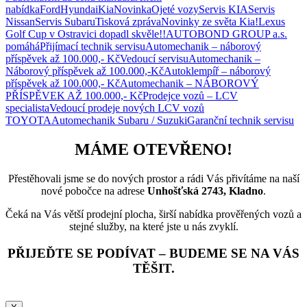
nabídka
Ford
Hyundai
Kia
Novinka
Ojeté vozy
Servis KIA
Servis
Nissan
Servis Subaru
Tisková zpráva
Novinky ze světa Kia!
Lexus
Golf Cup v Ostravici dopadl skvěle!!
AUTOBOND GROUP a.s.
pomáhá
Přijímací technik servisu
Automechanik – náborový
příspěvek až 100.000,- Kč
Vedoucí servisu
Automechanik –
Náborový příspěvek až 100.000,-Kč
Autoklempíř – náborový
příspěvek až 100.000,- Kč
Automechanik – NÁBOROVÝ
PŘÍSPĚVEK AŽ 100.000,- Kč
Prodejce vozů – LCV
specialista
Vedoucí prodeje nových LCV vozů
TOYOTA
Automechanik Subaru / Suzuki
Garanční technik servisu
MÁME OTEVŘENO!
Přestěhovali jsme se do nových prostor a rádi Vás přivítáme na naší
nové pobočce na adrese
Unhošťská 2743, Kladno
.
Čeká na Vás větší prodejní plocha, širší nabídka prověřených vozů a
stejné služby, na které jste u nás zvyklí.
PŘIJEĎTE SE PODÍVAT – BUDEME SE NA VÁS
TĚŠIT.