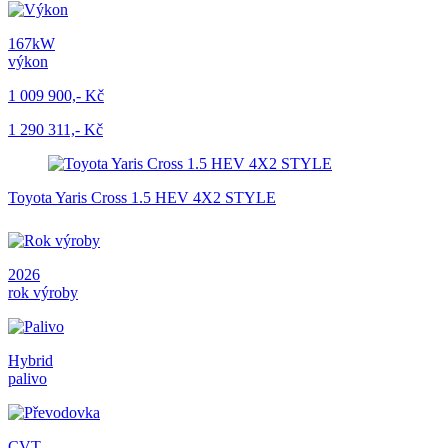
167kW
výkon
1 009 900,- Kč
1 290 311,- Kč
Toyota Yaris Cross 1.5 HEV 4X2 STYLE
2026
rok výroby
Hybrid
palivo
CVT