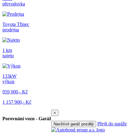
převodovka
Toyota Třinec
prodejna
1 km
najeto
133kW
výkon
959 000,- Kč
1 157 900,- Kč
×
Porovnání vozu - Garáž
Přejít do garáže
Navštívit garáž později