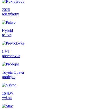
2026
rok výroby
Hybrid
palivo
CVT
převodovka
Toyota Opava
prodejna
164kW
výkon