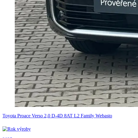
Toyota Proace Verso 2,0 D-4D 8AT L2 Family Webasto