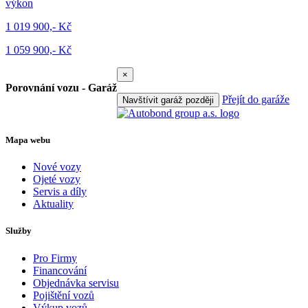
výkon
1 019 900,- Kč
1 059 900,- Kč
×
Porovnání vozu - Garáž
Přejít do garáže
Navštívit garáž později
Mapa webu
Nové vozy
Ojeté vozy
Servis a díly
Aktuality
Služby
Pro Firmy
Financování
Objednávka servisu
Pojištění vozů
Výkup vozů