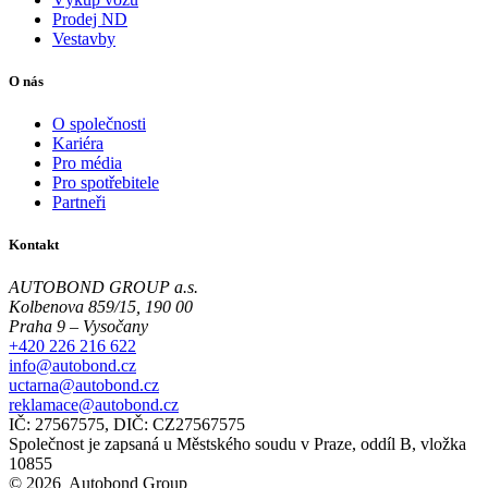
Prodej ND
Vestavby
O nás
O společnosti
Kariéra
Pro média
Pro spotřebitele
Partneři
Kontakt
AUTOBOND GROUP a.s.
Kolbenova 859/15, 190 00
Praha 9 – Vysočany
+420 226 216 622
info@autobond.cz
uctarna@autobond.cz
reklamace@autobond.cz
IČ: 27567575, DIČ: CZ27567575
Společnost je zapsaná u Městského soudu v Praze, oddíl B, vložka
10855
© 2026 Autobond Group