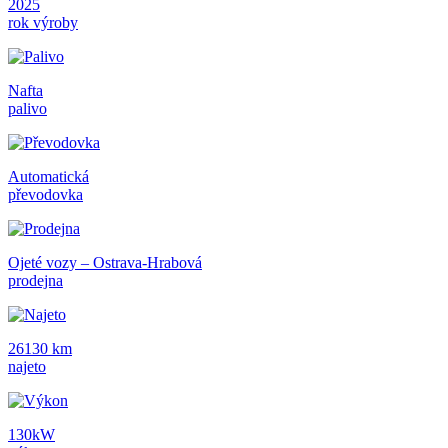
2025
rok výroby
Nafta
palivo
Automatická
převodovka
Ojeté vozy – Ostrava-Hrabová
prodejna
26130 km
najeto
130kW