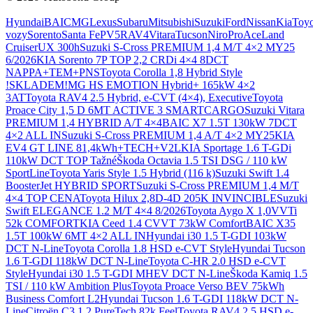
Otevřít nastavení preferencí cookies.
Hyundai
BAIC
MG
Lexus
Subaru
Mitsubishi
Suzuki
Ford
Nissan
Kia
Toyo
vozy
Sorento
Santa Fe
PV5
RAV4
Vitara
Tucson
Niro
ProAce
Land
Cruiser
UX 300h
Suzuki S-Cross PREMIUM 1,4 M/T 4×2 MY25
6/2026
KIA Sorento 7P TOP 2,2 CRDi 4×4 8DCT
NAPPA+TEM+PNS
Toyota Corolla 1,8 Hybrid Style
!SKLADEM!
MG HS EMOTION Hybrid+ 165kW 4×2
3AT
Toyota RAV4 2.5 Hybrid, e-CVT (4×4), Executive
Toyota
Proace City 1,5 D 6MT ACTIVE 3 SMARTCARGO
Suzuki Vitara
PREMIUM 1,4 HYBRID A/T 4×4
BAIC X7 1.5T 130kW 7DCT
4×2 ALL IN
Suzuki S-Cross PREMIUM 1,4 A/T 4×2 MY25
KIA
EV4 GT LINE 81,4kWh+TECH+V2L
KIA Sportage 1.6 T-GDi
110kW DCT TOP Tažné
Škoda Octavia 1.5 TSI DSG / 110 kW
SportLine
Toyota Yaris Style 1.5 Hybrid (116 k)
Suzuki Swift 1.4
BoosterJet HYBRID SPORT
Suzuki S-Cross PREMIUM 1,4 M/T
4×4 TOP CENA
Toyota Hilux 2,8D-4D 205K INVINCIBLE
Suzuki
Swift ELEGANCE 1.2 M/T 4×4 8/2026
Toyota Aygo X 1,0VVTi
52k COMFORT
KIA Ceed 1.4 CVVT 73kW Comfort
BAIC X35
1.5T 100kW 6MT 4×2 ALL IN
Hyundai i30 1.5 T-GDI 103kW
DCT N-Line
Toyota Corolla 1.8 HSD e-CVT Style
Hyundai Tucson
1.6 T-GDI 118kW DCT N-Line
Toyota C-HR 2.0 HSD e-CVT
Style
Hyundai i30 1.5 T-GDI MHEV DCT N-Line
Škoda Kamiq 1.5
TSI / 110 kW Ambition Plus
Toyota Proace Verso BEV 75kWh
Business Comfort L2
Hyundai Tucson 1.6 T-GDI 118kW DCT N-
Line
Citroën C3 1.2 PureTech 82k Feel
Toyota RAV4 2.5 HSD e-