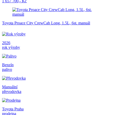
1 657 700,- Kč
Toyota Proace City CrewCab Long, 1.5L, 6st. manuál
2026
rok výroby
Benzín
palivo
Manuální
převodovka
Toyota Praha
prodejna