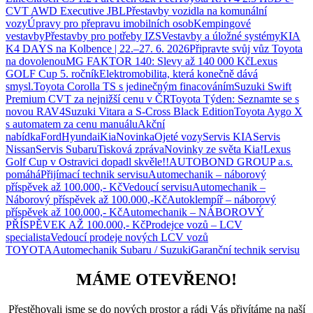
CVT AWD Executive JBL
Přestavby vozidla na komunální
vozy
Úpravy pro přepravu imobilních osob
Kempingové
vestavby
Přestavby pro potřeby IZS
Vestavby a úložné systémy
KIA
K4 DAYS na Kolbence | 22.–27. 6. 2026
Připravte svůj vůz Toyota
na dovolenou
MG FAKTOR 140: Slevy až 140 000 Kč
Lexus
GOLF Cup 5. ročník
Elektromobilita, která konečně dává
smysl.
Toyota Corolla TS s jedinečným finacováním
Suzuki Swift
Premium CVT za nejnižší cenu v ČR
Toyota Týden: Seznamte se s
novou RAV4
Suzuki Vitara a S-Cross Black Edition
Toyota Aygo X
s automatem za cenu manuálu
Akční
nabídka
Ford
Hyundai
Kia
Novinka
Ojeté vozy
Servis KIA
Servis
Nissan
Servis Subaru
Tisková zpráva
Novinky ze světa Kia!
Lexus
Golf Cup v Ostravici dopadl skvěle!!
AUTOBOND GROUP a.s.
pomáhá
Přijímací technik servisu
Automechanik – náborový
příspěvek až 100.000,- Kč
Vedoucí servisu
Automechanik –
Náborový příspěvek až 100.000,-Kč
Autoklempíř – náborový
příspěvek až 100.000,- Kč
Automechanik – NÁBOROVÝ
PŘÍSPĚVEK AŽ 100.000,- Kč
Prodejce vozů – LCV
specialista
Vedoucí prodeje nových LCV vozů
TOYOTA
Automechanik Subaru / Suzuki
Garanční technik servisu
MÁME OTEVŘENO!
Přestěhovali jsme se do nových prostor a rádi Vás přivítáme na naší