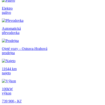
Elektro
palivo
Automatická
převodovka
Ojeté vozy – Ostrava-Hrabová
prodejna
11644 km
najeto
100kW
výkon
739 900,- Kč