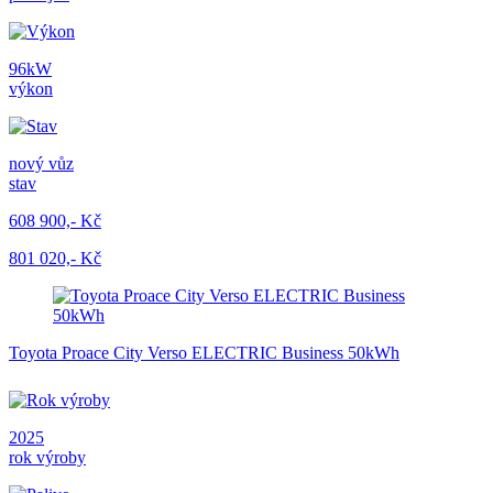
96kW
výkon
nový vůz
stav
608 900,- Kč
801 020,- Kč
Toyota Proace City Verso ELECTRIC Business 50kWh
2025
rok výroby