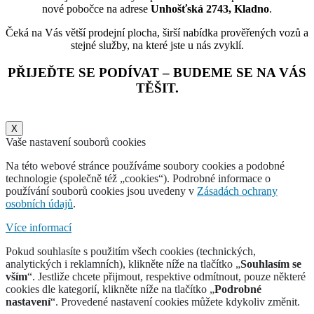
nové pobočce na adrese
Unhošťská 2743, Kladno
.
Čeká na Vás větší prodejní plocha, širší nabídka prověřených vozů a
stejné služby, na které jste u nás zvyklí.
PŘIJEĎTE SE PODÍVAT – BUDEME SE NA VÁS
TĚŠIT.
X
Vaše nastavení souborů cookies
Na této webové stránce používáme soubory cookies a podobné
technologie (společně též „cookies“). Podrobné informace o
používání souborů cookies jsou uvedeny v
Zásadách ochrany
osobních údajů
.
Více informací
Pokud souhlasíte s použitím všech cookies (technických,
analytických i reklamních), klikněte níže na tlačítko „
Souhlasím se
vším
“. Jestliže chcete přijmout, respektive odmítnout, pouze některé
cookies dle kategorií, klikněte níže na tlačítko „
Podrobné
nastavení
“. Provedené nastavení cookies můžete kdykoliv změnit.