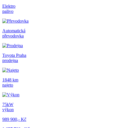
Elektro
palivo
Automatická
převodovka
Toyota Praha
prodejna
1848 km
najeto
75kW
výkon
989 900,- Kč