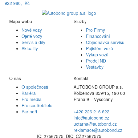
922 980,- Kč
Mapa webu
Služby
Nové vozy
Pro Firmy
Ojeté vozy
Financování
Servis a díly
Objednávka servisu
Aktuality
Pojištění vozů
Výkup vozů
Prodej ND
Vestavby
O nás
Kontakt
O společnosti
AUTOBOND GROUP a.s.
Kariéra
Kolbenova 859/15, 190 00
Pro média
Praha 9 – Vysočany
Pro spotřebitele
Partneři
+420 226 216 622
info@autobond.cz
uctarna@autobond.cz
reklamace@autobond.cz
IČ: 27567575, DIČ: CZ27567575