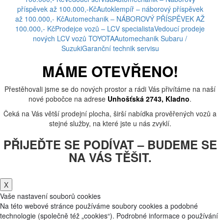
příspěvek až 100.000,-Kč
Autoklempíř – náborový příspěvek
až 100.000,- Kč
Automechanik – NÁBOROVÝ PŘÍSPĚVEK AŽ
100.000,- Kč
Prodejce vozů – LCV specialista
Vedoucí prodeje
nových LCV vozů TOYOTA
Automechanik Subaru /
Suzuki
Garanční technik servisu
MÁME OTEVŘENO!
Přestěhovali jsme se do nových prostor a rádi Vás přivítáme na naší
nové pobočce na adrese
Unhošťská 2743, Kladno
.
Čeká na Vás větší prodejní plocha, širší nabídka prověřených vozů a
stejné služby, na které jste u nás zvyklí.
PŘIJEĎTE SE PODÍVAT – BUDEME SE
NA VÁS TĚŠIT.
X
Vaše nastavení souborů cookies
Na této webové stránce používáme soubory cookies a podobné
technologie (společně též „cookies“). Podrobné informace o používání