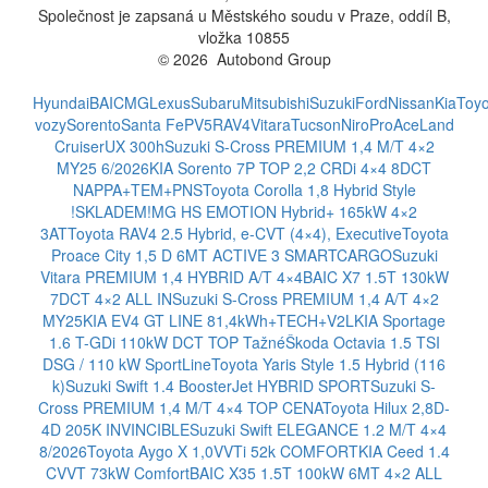
Společnost je zapsaná u Městského soudu v Praze, oddíl B,
vložka 10855
© 2026 Autobond Group
Otevřít nastavení preferencí cookies.
Hyundai
BAIC
MG
Lexus
Subaru
Mitsubishi
Suzuki
Ford
Nissan
Kia
Toyo
vozy
Sorento
Santa Fe
PV5
RAV4
Vitara
Tucson
Niro
ProAce
Land
Cruiser
UX 300h
Suzuki S-Cross PREMIUM 1,4 M/T 4×2
MY25 6/2026
KIA Sorento 7P TOP 2,2 CRDi 4×4 8DCT
NAPPA+TEM+PNS
Toyota Corolla 1,8 Hybrid Style
!SKLADEM!
MG HS EMOTION Hybrid+ 165kW 4×2
3AT
Toyota RAV4 2.5 Hybrid, e-CVT (4×4), Executive
Toyota
Proace City 1,5 D 6MT ACTIVE 3 SMARTCARGO
Suzuki
Vitara PREMIUM 1,4 HYBRID A/T 4×4
BAIC X7 1.5T 130kW
7DCT 4×2 ALL IN
Suzuki S-Cross PREMIUM 1,4 A/T 4×2
MY25
KIA EV4 GT LINE 81,4kWh+TECH+V2L
KIA Sportage
1.6 T-GDi 110kW DCT TOP Tažné
Škoda Octavia 1.5 TSI
DSG / 110 kW SportLine
Toyota Yaris Style 1.5 Hybrid (116
k)
Suzuki Swift 1.4 BoosterJet HYBRID SPORT
Suzuki S-
Cross PREMIUM 1,4 M/T 4×4 TOP CENA
Toyota Hilux 2,8D-
4D 205K INVINCIBLE
Suzuki Swift ELEGANCE 1.2 M/T 4×4
8/2026
Toyota Aygo X 1,0VVTi 52k COMFORT
KIA Ceed 1.4
CVVT 73kW Comfort
BAIC X35 1.5T 100kW 6MT 4×2 ALL