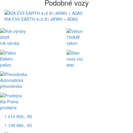
Podobné vozy
KIA EV3 EARTH 4×2 81,4KWH + ADAS
2025
150kW
rok výroby
výkon
Elektro
nový vůz
palivo
stav
Automatická
převodovka
Kia Praha
prodejna
1 014 900,- Kč
1 139 980,- Kč