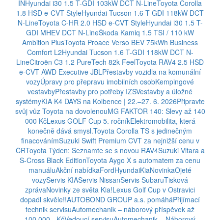
IN
Hyundai i30 1.5 T-GDI 103kW DCT N-Line
Toyota Corolla
1.8 HSD e-CVT Style
Hyundai Tucson 1.6 T-GDI 118kW DCT
N-Line
Toyota C-HR 2.0 HSD e-CVT Style
Hyundai i30 1.5 T-
GDI MHEV DCT N-Line
Škoda Kamiq 1.5 TSI / 110 kW
Ambition Plus
Toyota Proace Verso BEV 75kWh Business
Comfort L2
Hyundai Tucson 1.6 T-GDI 118kW DCT N-
Line
Citroën C3 1.2 PureTech 82k Feel
Toyota RAV4 2.5 HSD
e-CVT AWD Executive JBL
Přestavby vozidla na komunální
vozy
Úpravy pro přepravu imobilních osob
Kempingové
vestavby
Přestavby pro potřeby IZS
Vestavby a úložné
systémy
KIA K4 DAYS na Kolbence | 22.–27. 6. 2026
Připravte
svůj vůz Toyota na dovolenou
MG FAKTOR 140: Slevy až 140
000 Kč
Lexus GOLF Cup 5. ročník
Elektromobilita, která
konečně dává smysl.
Toyota Corolla TS s jedinečným
finacováním
Suzuki Swift Premium CVT za nejnižší cenu v
ČR
Toyota Týden: Seznamte se s novou RAV4
Suzuki Vitara a
S-Cross Black Edition
Toyota Aygo X s automatem za cenu
manuálu
Akční nabídka
Ford
Hyundai
Kia
Novinka
Ojeté
vozy
Servis KIA
Servis Nissan
Servis Subaru
Tisková
zpráva
Novinky ze světa Kia!
Lexus Golf Cup v Ostravici
dopadl skvěle!!
AUTOBOND GROUP a.s. pomáhá
Přijímací
technik servisu
Automechanik – náborový příspěvek až
100.000,- Kč
Vedoucí servisu
Automechanik – Náborový