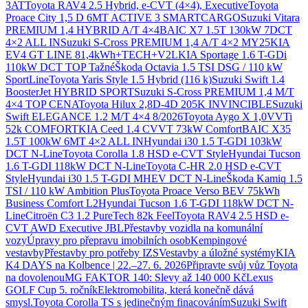
3AT
Toyota RAV4 2.5 Hybrid, e-CVT (4×4), Executive
Toyota
Proace City 1,5 D 6MT ACTIVE 3 SMARTCARGO
Suzuki Vitara
PREMIUM 1,4 HYBRID A/T 4×4
BAIC X7 1.5T 130kW 7DCT
4×2 ALL IN
Suzuki S-Cross PREMIUM 1,4 A/T 4×2 MY25
KIA
EV4 GT LINE 81,4kWh+TECH+V2L
KIA Sportage 1.6 T-GDi
110kW DCT TOP Tažné
Škoda Octavia 1.5 TSI DSG / 110 kW
SportLine
Toyota Yaris Style 1.5 Hybrid (116 k)
Suzuki Swift 1.4
BoosterJet HYBRID SPORT
Suzuki S-Cross PREMIUM 1,4 M/T
4×4 TOP CENA
Toyota Hilux 2,8D-4D 205K INVINCIBLE
Suzuki
Swift ELEGANCE 1.2 M/T 4×4 8/2026
Toyota Aygo X 1,0VVTi
52k COMFORT
KIA Ceed 1.4 CVVT 73kW Comfort
BAIC X35
1.5T 100kW 6MT 4×2 ALL IN
Hyundai i30 1.5 T-GDI 103kW
DCT N-Line
Toyota Corolla 1.8 HSD e-CVT Style
Hyundai Tucson
1.6 T-GDI 118kW DCT N-Line
Toyota C-HR 2.0 HSD e-CVT
Style
Hyundai i30 1.5 T-GDI MHEV DCT N-Line
Škoda Kamiq 1.5
TSI / 110 kW Ambition Plus
Toyota Proace Verso BEV 75kWh
Business Comfort L2
Hyundai Tucson 1.6 T-GDI 118kW DCT N-
Line
Citroën C3 1.2 PureTech 82k Feel
Toyota RAV4 2.5 HSD e-
CVT AWD Executive JBL
Přestavby vozidla na komunální
vozy
Úpravy pro přepravu imobilních osob
Kempingové
vestavby
Přestavby pro potřeby IZS
Vestavby a úložné systémy
KIA
K4 DAYS na Kolbence | 22.–27. 6. 2026
Připravte svůj vůz Toyota
na dovolenou
MG FAKTOR 140: Slevy až 140 000 Kč
Lexus
GOLF Cup 5. ročník
Elektromobilita, která konečně dává
smysl.
Toyota Corolla TS s jedinečným finacováním
Suzuki Swift