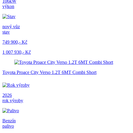
106kW
výkon
nový vůz
stav
749 900,- Kč
1 007 930,- Kč
Toyota Proace City Verso 1.2T 6MT Combi Short
2026
rok výroby
Benzín
palivo