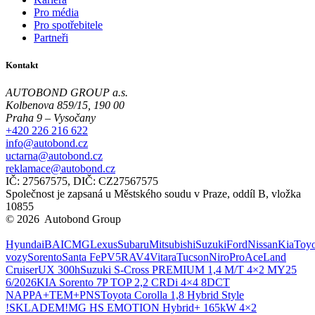
Pro média
Pro spotřebitele
Partneři
Kontakt
AUTOBOND GROUP a.s.
Kolbenova 859/15, 190 00
Praha 9 – Vysočany
+420 226 216 622
info@autobond.cz
uctarna@autobond.cz
reklamace@autobond.cz
IČ: 27567575, DIČ: CZ27567575
Společnost je zapsaná u Městského soudu v Praze, oddíl B, vložka
10855
© 2026 Autobond Group
Otevřít nastavení preferencí cookies.
Hyundai
BAIC
MG
Lexus
Subaru
Mitsubishi
Suzuki
Ford
Nissan
Kia
Toyo
vozy
Sorento
Santa Fe
PV5
RAV4
Vitara
Tucson
Niro
ProAce
Land
Cruiser
UX 300h
Suzuki S-Cross PREMIUM 1,4 M/T 4×2 MY25
6/2026
KIA Sorento 7P TOP 2,2 CRDi 4×4 8DCT
NAPPA+TEM+PNS
Toyota Corolla 1,8 Hybrid Style
!SKLADEM!
MG HS EMOTION Hybrid+ 165kW 4×2