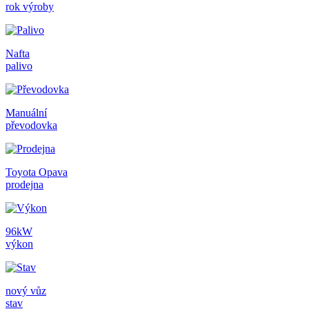
rok výroby
Nafta
palivo
Manuální
převodovka
Toyota Opava
prodejna
96kW
výkon
nový vůz
stav