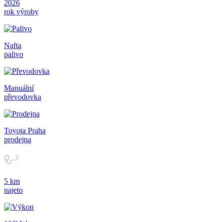
2026
rok výroby
Nafta
palivo
Manuální
převodovka
Toyota Praha
prodejna
5 km
najeto