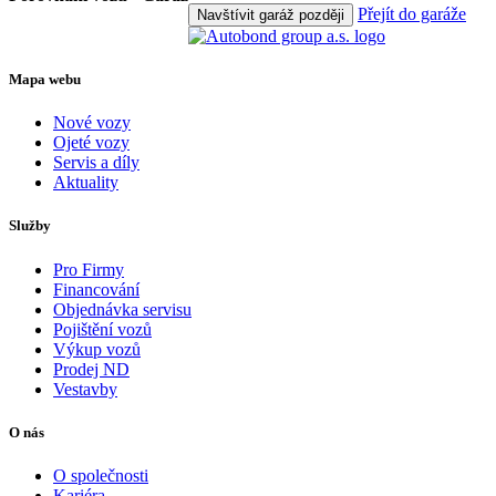
Přejít do garáže
Navštívit garáž později
Mapa webu
Nové vozy
Ojeté vozy
Servis a díly
Aktuality
Služby
Pro Firmy
Financování
Objednávka servisu
Pojištění vozů
Výkup vozů
Prodej ND
Vestavby
O nás
O společnosti
Kariéra