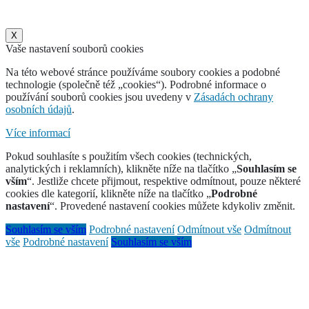
X
Vaše nastavení souborů cookies
Na této webové stránce používáme soubory cookies a podobné
technologie (společně též „cookies“). Podrobné informace o
používání souborů cookies jsou uvedeny v
Zásadách ochrany
osobních údajů
.
Více informací
Pokud souhlasíte s použitím všech cookies (technických,
analytických i reklamních), klikněte níže na tlačítko „
Souhlasím se
vším
“. Jestliže chcete přijmout, respektive odmítnout, pouze některé
cookies dle kategorií, klikněte níže na tlačítko „
Podrobné
nastavení
“. Provedené nastavení cookies můžete kdykoliv změnit.
Souhlasím se vším
Podrobné nastavení
Odmítnout vše
Odmítnout
vše
Podrobné nastavení
Souhlasím se vším