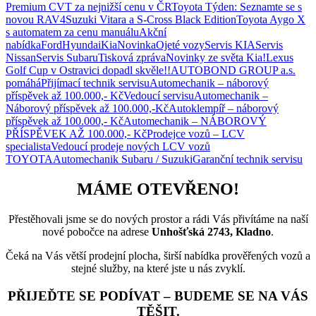
Premium CVT za nejnižší cenu v ČR
Toyota Týden: Seznamte se s
novou RAV4
Suzuki Vitara a S-Cross Black Edition
Toyota Aygo X
s automatem za cenu manuálu
Akční
nabídka
Ford
Hyundai
Kia
Novinka
Ojeté vozy
Servis KIA
Servis
Nissan
Servis Subaru
Tisková zpráva
Novinky ze světa Kia!
Lexus
Golf Cup v Ostravici dopadl skvěle!!
AUTOBOND GROUP a.s.
pomáhá
Přijímací technik servisu
Automechanik – náborový
příspěvek až 100.000,- Kč
Vedoucí servisu
Automechanik –
Náborový příspěvek až 100.000,-Kč
Autoklempíř – náborový
příspěvek až 100.000,- Kč
Automechanik – NÁBOROVÝ
PŘÍSPĚVEK AŽ 100.000,- Kč
Prodejce vozů – LCV
specialista
Vedoucí prodeje nových LCV vozů
TOYOTA
Automechanik Subaru / Suzuki
Garanční technik servisu
MÁME OTEVŘENO!
Přestěhovali jsme se do nových prostor a rádi Vás přivítáme na naší
nové pobočce na adrese
Unhošťská 2743, Kladno
.
Čeká na Vás větší prodejní plocha, širší nabídka prověřených vozů a
stejné služby, na které jste u nás zvyklí.
PŘIJEĎTE SE PODÍVAT – BUDEME SE NA VÁS
TĚŠIT.