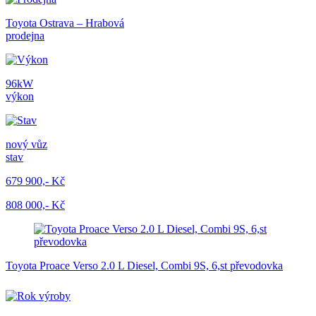
Toyota Ostrava – Hrabová
prodejna
96kW
výkon
nový vůz
stav
679 900,- Kč
808 000,- Kč
Toyota Proace Verso 2.0 L Diesel, Combi 9S, 6,st převodovka