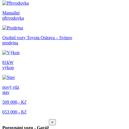
Manuální
převodovka
Osobní vozy Toyota Ostrava – Svinov
prodejna
81kW
výkon
nový vůz
stav
509 000,- Kč
653 000,- Kč
×
Porovnání vozu - Garáž