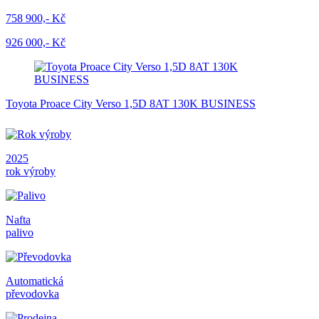
758 900,- Kč
926 000,- Kč
Toyota Proace City Verso 1,5D 8AT 130K BUSINESS
2025
rok výroby
Nafta
palivo
Automatická
převodovka