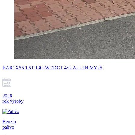
BAIC X55 1.5T 130kW 7DCT 4×2 ALL IN MY25
2026
rok výroby
Benzín
palivo