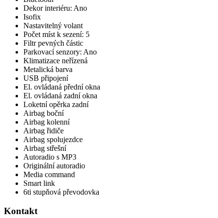
Dekor interiéru: Ano
Isofix
Nastavitelný volant
Počet míst k sezení: 5
Filtr pevných částic
Parkovací senzory: Ano
Klimatizace neřízená
Metalická barva
USB připojení
El. ovládaná přední okna
El. ovládaná zadní okna
Loketní opěrka zadní
Airbag boční
Airbag kolenní
Airbag řidiče
Airbag spolujezdce
Airbag střešní
Autoradio s MP3
Originální autoradio
Media command
Smart link
6ti stupňová převodovka
Kontakt