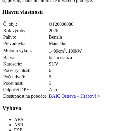
si, prosím, aktuální informace u Vašeho prodejce.
Hlavní vlastnosti
Č. obj.:
O120000086
Rok výroby:
2026
Palivo:
Benzín
Převodovka:
Manuální
3
Motor a výkon:
1499cm
, 100kW
Barva:
bílá metalíza
Karoserie:
SUV
Počet rychlostí:
6
Počet dveří:
5
Počet míst:
5
Odpočet DPH:
Ano
Dostupnost na pobočce:
BAIC Ostrava – Hrabová >
Výbava
ABS
ASR
ESP