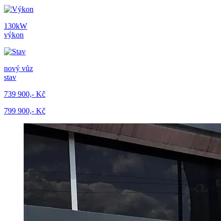
130kW
výkon
nový vůz
stav
739 900,- Kč
799 900,- Kč