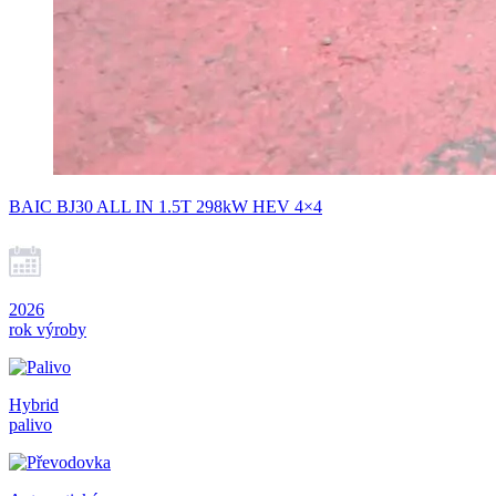
BAIC BJ30 ALL IN 1.5T 298kW HEV 4×4
2026
rok výroby
Hybrid
palivo