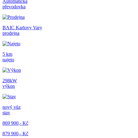
Automatická
převodovka
BAIC Karlovy Vary
prodejna
5 km
najeto
298kW
výkon
nový vůz
stav
869 900,- Kč
879 900,- Kč