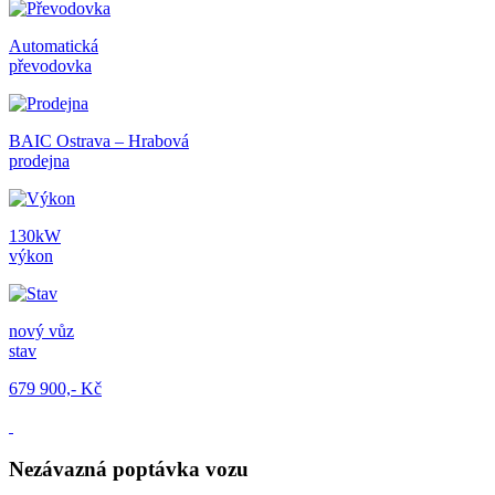
Automatická
převodovka
BAIC Ostrava – Hrabová
prodejna
130kW
výkon
nový vůz
stav
679 900,- Kč
Nezávazná poptávka vozu