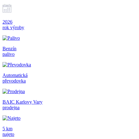
2026
rok výroby
Benzín
palivo
Automatická
převodovka
BAIC Karlovy Vary
prodejna
5 km
najeto