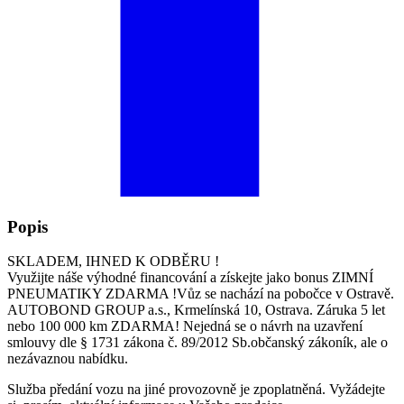
Popis
SKLADEM, IHNED K ODBĚRU !
Využijte náše výhodné financování a získejte jako bonus ZIMNÍ
PNEUMATIKY ZDARMA !Vůz se nachází na pobočce v Ostravě.
AUTOBOND GROUP a.s., Krmelínská 10, Ostrava. Záruka 5 let
nebo 100 000 km ZDARMA! Nejedná se o návrh na uzavření
smlouvy dle § 1731 zákona č. 89/2012 Sb.občanský zákoník, ale o
nezávaznou nabídku.
Služba předání vozu na jiné provozovně je zpoplatněná. Vyžádejte