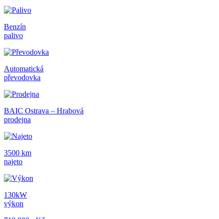
Benzín
palivo
Automatická
převodovka
BAIC Ostrava – Hrabová
prodejna
3500 km
najeto
130kW
výkon