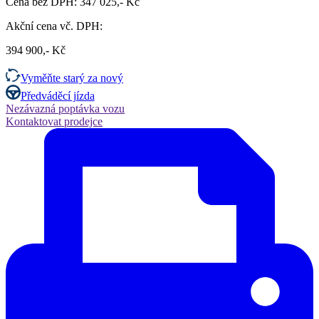
Cena bez DPH: 347 025,- Kč
Akční cena vč. DPH:
394 900,- Kč
Vyměňte starý za nový
Předváděcí jízda
Nezávazná poptávka vozu
Kontaktovat prodejce