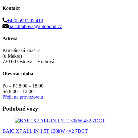
Kontakt
+420 599 505 419
baic.hrabova@autobond.cz
Adresa
Krmelínská 762/12
(u Makra)
720 00 Ostrava – Hrabová
Otevírací doba
Po – Pá 8:00 – 18:00
So 8:00 – 12:00
Přejít na provozovnu
Podobné vozy
BAIC X7 ALL IN 1.5T 130kW 4×2 7DCT