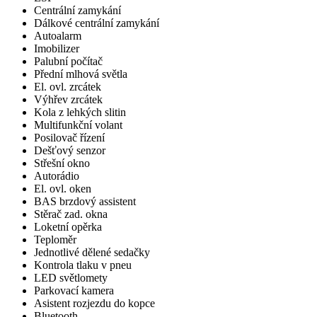
Centrální zamykání
Dálkové centrální zamykání
Autoalarm
Imobilizer
Palubní počítač
Přední mlhová světla
El. ovl. zrcátek
Výhřev zrcátek
Kola z lehkých slitin
Multifunkční volant
Posilovač řízení
Dešťový senzor
Střešní okno
Autorádio
El. ovl. oken
BAS brzdový assistent
Stěrač zad. okna
Loketní opěrka
Teploměr
Jednotlivé dělené sedačky
Kontrola tlaku v pneu
LED světlomety
Parkovací kamera
Asistent rozjezdu do kopce
Bluetooth