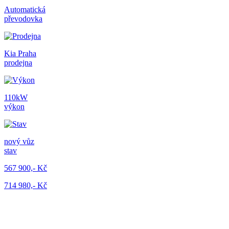
Automatická
převodovka
Kia Praha
prodejna
110kW
výkon
nový vůz
stav
567 900,- Kč
714 980,- Kč