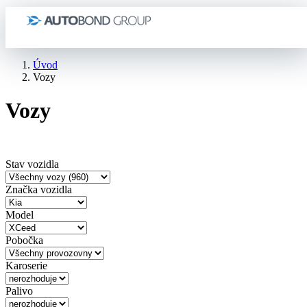
Úvod
Vozy
Vozy
Stav vozidla
Značka vozidla
Model
Pobočka
Karoserie
Palivo