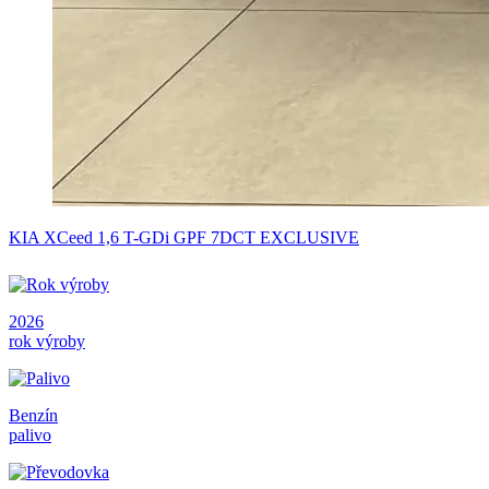
KIA XCeed 1,6 T-GDi GPF 7DCT EXCLUSIVE
2026
rok výroby
Benzín
palivo