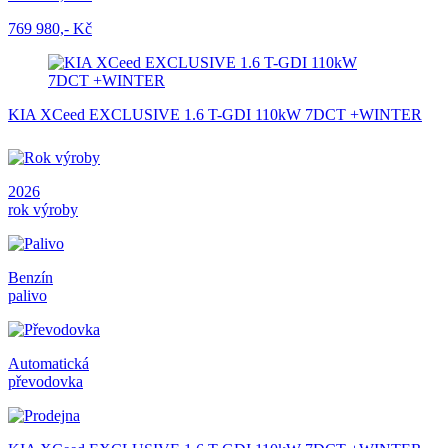
769 980,- Kč
KIA XCeed EXCLUSIVE 1.6 T-GDI 110kW 7DCT +WINTER
2026
rok výroby
Benzín
palivo
Automatická
převodovka