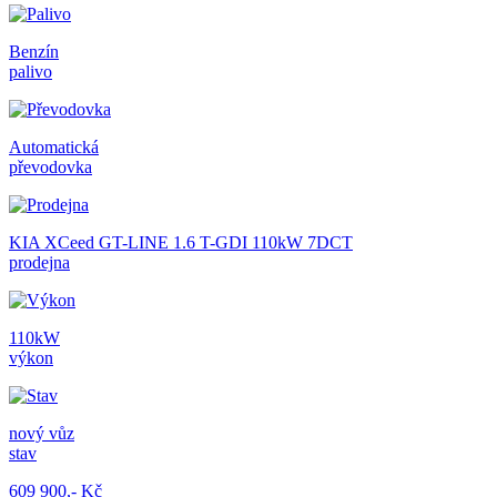
Benzín
palivo
Automatická
převodovka
KIA XCeed GT-LINE 1.6 T-GDI 110kW 7DCT
prodejna
110kW
výkon
nový vůz
stav
609 900,- Kč