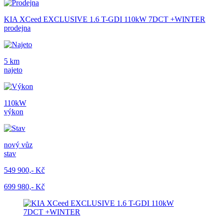
KIA XCeed EXCLUSIVE 1.6 T-GDI 110kW 7DCT +WINTER
prodejna
5 km
najeto
110kW
výkon
nový vůz
stav
549 900,- Kč
699 980,- Kč