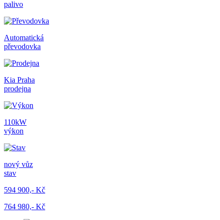
palivo
Automatická
převodovka
Kia Praha
prodejna
110kW
výkon
nový vůz
stav
594 900,- Kč
764 980,- Kč