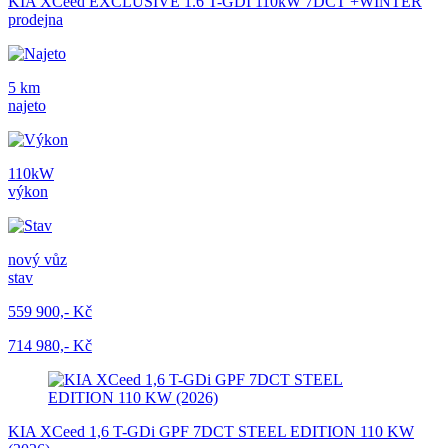
KIA XCeed EXCLUSIVE 1.6 T-GDI 110kW 7DCT +WINTER
prodejna
5 km
najeto
110kW
výkon
nový vůz
stav
559 900,- Kč
714 980,- Kč
KIA XCeed 1,6 T-GDi GPF 7DCT STEEL EDITION 110 KW