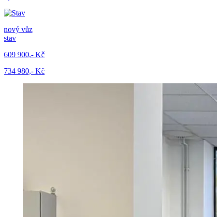
nový vůz
stav
609 900,- Kč
734 980,- Kč