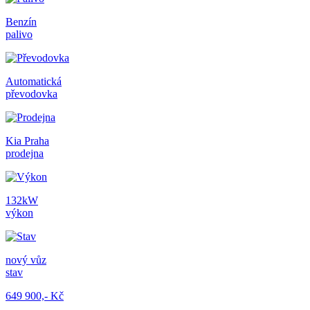
Benzín
palivo
Automatická
převodovka
Kia Praha
prodejna
132kW
výkon
nový vůz
stav
649 900,- Kč