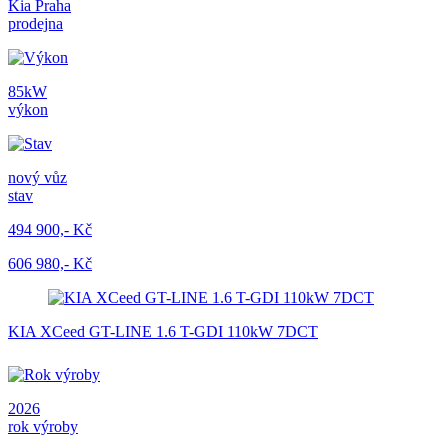
Kia Praha
prodejna
85kW
výkon
nový vůz
stav
494 900,- Kč
606 980,- Kč
KIA XCeed GT-LINE 1.6 T-GDI 110kW 7DCT
2026
rok výroby