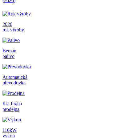
(2026)
2026
rok výroby
Benzín
palivo
Automatická
převodovka
Kia Praha
prodejna
110kW
výkon