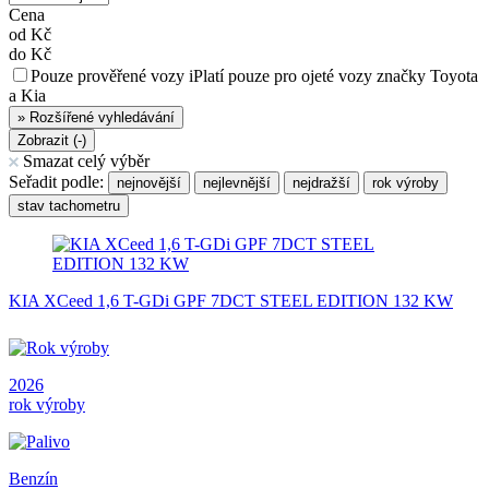
Cena
od
Kč
do
Kč
Pouze prověřené vozy
i
Platí pouze pro ojeté vozy značky Toyota
a Kia
»
Rozšířené vyhledávání
Zobrazit (
-
)
Smazat celý výběr
Seřadit podle:
nejnovější
nejlevnější
nejdražší
rok výroby
stav tachometru
KIA XCeed 1,6 T-GDi GPF 7DCT STEEL EDITION 132 KW
2026
rok výroby
Benzín