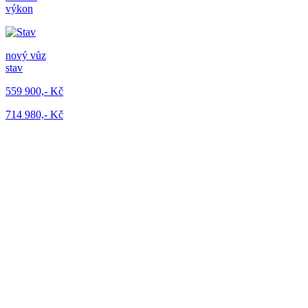
výkon
nový vůz
stav
559 900,- Kč
714 980,- Kč