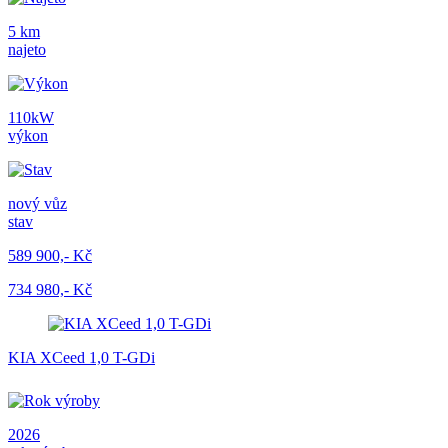
5 km
najeto
110kW
výkon
nový vůz
stav
589 900,- Kč
734 980,- Kč
KIA XCeed 1,0 T-GDi
2026