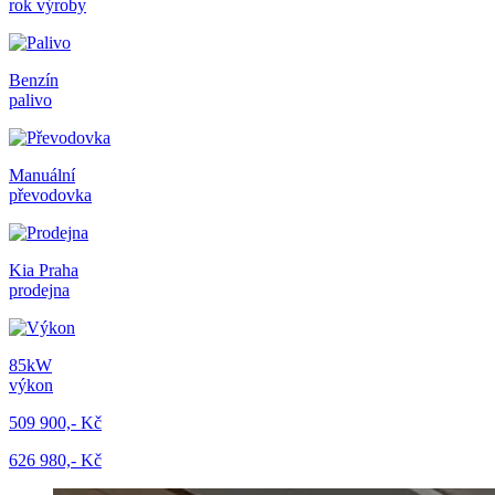
rok výroby
Benzín
palivo
Manuální
převodovka
Kia Praha
prodejna
85kW
výkon
509 900,- Kč
626 980,- Kč