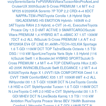
vozy
Sorento
Santa Fe
PV5
RAV4
Vitara
Tucson
Niro
ProAce
Land
Cruiser
UX 300h
Suzuki S-Cross PREMIUM 1,4 M/T 4×2
MY25 6/2026
KIA Sorento 7P TOP 2,2 CRDi 4×4 8DCT
NAPPA+TEM+PNS
Toyota Corolla 1,8 Hybrid Style
!SKLADEM!
MG HS EMOTION Hybrid+ 165kW 4×2
3AT
Toyota RAV4 2.5 Hybrid, e-CVT (4×4), Executive
Toyota
Proace City 1,5 D 6MT ACTIVE 3 SMARTCARGO
Suzuki
Vitara PREMIUM 1,4 HYBRID A/T 4×4
BAIC X7 1.5T 130kW
7DCT 4×2 ALL IN
Suzuki S-Cross PREMIUM 1,4 A/T 4×2
MY25
KIA EV4 GT LINE 81,4kWh+TECH+V2L
KIA Sportage
1.6 T-GDi 110kW DCT TOP Tažné
Škoda Octavia 1.5 TSI
DSG / 110 kW SportLine
Toyota Yaris Style 1.5 Hybrid (116
k)
Suzuki Swift 1.4 BoosterJet HYBRID SPORT
Suzuki S-
Cross PREMIUM 1,4 M/T 4×4 TOP CENA
Toyota Hilux 2,8D-
4D 205K INVINCIBLE
Suzuki Swift ELEGANCE 1.2 M/T 4×4
8/2026
Toyota Aygo X 1,0VVTi 52k COMFORT
KIA Ceed 1.4
CVVT 73kW Comfort
BAIC X35 1.5T 100kW 6MT 4×2 ALL
IN
Hyundai i30 1.5 T-GDI 103kW DCT N-Line
Toyota Corolla
1.8 HSD e-CVT Style
Hyundai Tucson 1.6 T-GDI 118kW DCT
N-Line
Toyota C-HR 2.0 HSD e-CVT Style
Hyundai i30 1.5 T-
GDI MHEV DCT N-Line
Škoda Kamiq 1.5 TSI / 110 kW
Ambition Plus
Toyota Proace Verso BEV 75kWh Business
Comfort L2
Hyundai Tucson 1.6 T-GDI 118kW DCT N-