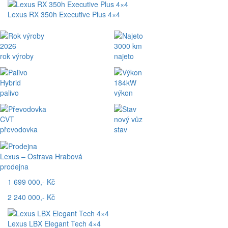
Lexus RX 350h Executive Plus 4×4
2026
3000 km
rok výroby
najeto
Hybrid
184kW
palivo
výkon
CVT
nový vůz
převodovka
stav
Lexus – Ostrava Hrabová
prodejna
1 699 000,- Kč
2 240 000,- Kč
Lexus LBX Elegant Tech 4×4