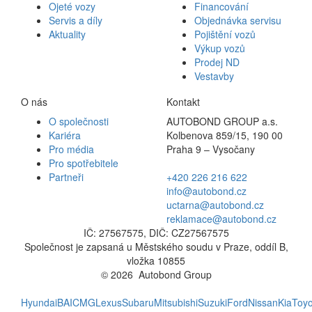
Ojeté vozy
Financování
Servis a díly
Objednávka servisu
Aktuality
Pojištění vozů
Výkup vozů
Prodej ND
Vestavby
O nás
Kontakt
O společnosti
AUTOBOND GROUP a.s.
Kariéra
Kolbenova 859/15, 190 00
Pro média
Praha 9 – Vysočany
Pro spotřebitele
Partneři
+420 226 216 622
info@autobond.cz
uctarna@autobond.cz
reklamace@autobond.cz
IČ: 27567575, DIČ: CZ27567575
Společnost je zapsaná u Městského soudu v Praze, oddíl B,
vložka 10855
© 2026 Autobond Group
Otevřít nastavení preferencí cookies.
Hyundai
BAIC
MG
Lexus
Subaru
Mitsubishi
Suzuki
Ford
Nissan
Kia
Toyo