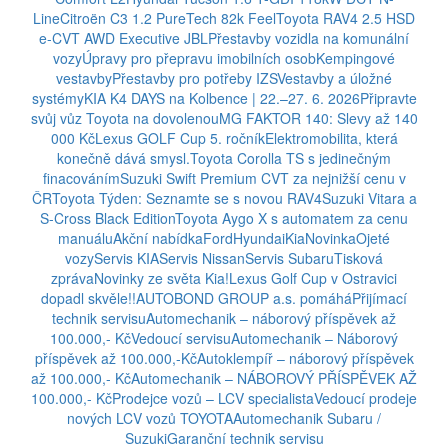
Line
Citroën C3 1.2 PureTech 82k Feel
Toyota RAV4 2.5 HSD
e-CVT AWD Executive JBL
Přestavby vozidla na komunální
vozy
Úpravy pro přepravu imobilních osob
Kempingové
vestavby
Přestavby pro potřeby IZS
Vestavby a úložné
systémy
KIA K4 DAYS na Kolbence | 22.–27. 6. 2026
Připravte
svůj vůz Toyota na dovolenou
MG FAKTOR 140: Slevy až 140
000 Kč
Lexus GOLF Cup 5. ročník
Elektromobilita, která
konečně dává smysl.
Toyota Corolla TS s jedinečným
finacováním
Suzuki Swift Premium CVT za nejnižší cenu v
ČR
Toyota Týden: Seznamte se s novou RAV4
Suzuki Vitara a
S-Cross Black Edition
Toyota Aygo X s automatem za cenu
manuálu
Akční nabídka
Ford
Hyundai
Kia
Novinka
Ojeté
vozy
Servis KIA
Servis Nissan
Servis Subaru
Tisková
zpráva
Novinky ze světa Kia!
Lexus Golf Cup v Ostravici
dopadl skvěle!!
AUTOBOND GROUP a.s. pomáhá
Přijímací
technik servisu
Automechanik – náborový příspěvek až
100.000,- Kč
Vedoucí servisu
Automechanik – Náborový
příspěvek až 100.000,-Kč
Autoklempíř – náborový příspěvek
až 100.000,- Kč
Automechanik – NÁBOROVÝ PŘÍSPĚVEK AŽ
100.000,- Kč
Prodejce vozů – LCV specialista
Vedoucí prodeje
nových LCV vozů TOYOTA
Automechanik Subaru /
Suzuki
Garanční technik servisu