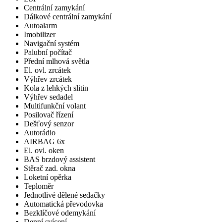
Centrální zamykání
Dálkové centrální zamykání
Autoalarm
Imobilizer
Navigační systém
Palubní počítač
Přední mlhová světla
El. ovl. zrcátek
Výhřev zrcátek
Kola z lehkých slitin
Výhřev sedadel
Multifunkční volant
Posilovač řízení
Dešťový senzor
Autorádio
AIRBAG 6x
El. ovl. oken
BAS brzdový assistent
Stěrač zad. okna
Loketní opěrka
Teploměr
Jednotlivé dělené sedačky
Automatická převodovka
Bezklíčové odemykání
Denní svícení