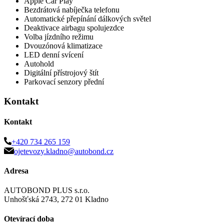
Apple Car Play
Bezdrátová nabíječka telefonu
Automatické přepínání dálkových světel
Deaktivace airbagu spolujezdce
Volba jízdního režimu
Dvouzónová klimatizace
LED denní svícení
Autohold
Digitální přístrojový štít
Parkovací senzory přední
Kontakt
Kontakt
+420 734 265 159
ojetevozy.kladno@autobond.cz
Adresa
AUTOBOND PLUS s.r.o.
Unhošťská 2743, 272 01 Kladno
Otevírací doba