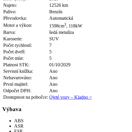
Najeto:
12526 km
Palivo:
Benzín
Převodovka:
Automatická
3
Motor a výkon:
1598cm
, 118kW
Barva:
šedá metalíza
Karoserie:
SUV
Počet rychlostí:
7
Počet dveří:
5
Počet míst:
5
Platnost STK:
01/10/2029
Servisní knížka:
Ano
Nehavarováno:
Ano
První majitel:
Ano
Odpočet DPH:
Ano
Dostupnost na pobočce:
Ojeté vozy – Kladno >
Výbava
ABS
ASR
ESP