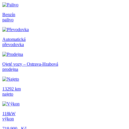
Benzín
palivo
Automatická
převodovka
Ojeté vozy – Ostrava-Hrabová
prodejna
13292 km
najeto
118kW
výkon
719 900,- Kč