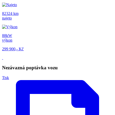
82324 km
najeto
88kW
výkon
299 900,- Kč
Nezávazná poptávka vozu
Tisk