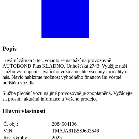
Popis
Tovární záruka 5 let. Vozidlo se nachází na provozovně
AUTOBOND Plus KLADNO, Unhošťská 2743; Využijte naši
službu vykoupení stávajícího vozu a nechte všechny formality na
nás. Navíc nabízíme možnost výhodného financování včetně
pojištění vozidla
Služba předání vozu na jiné provozovně je zpoplatněná. Vyžádejte
si, prosím, aktuální informace u Vašeho prodejce.
Hlavní vlastnosti
Č. obj.:
2084004196
VIN:
TMAJA81B5SJ633546
Rok výroby:
2025