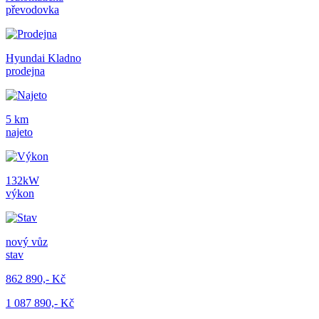
převodovka
Hyundai Kladno
prodejna
5 km
najeto
132kW
výkon
nový vůz
stav
862 890,- Kč
1 087 890,- Kč