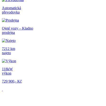
Automatická
převodovka
Ojeté vozy – Kladno
prodejna
7212 km
najeto
118kW
výkon
729 900,- Kč