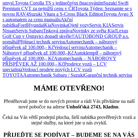
smysl.
Toyota Corolla TS s jedinečným finacováním
Suzuki Swift
Premium CVT za nejnižší cenu v ČR
Toyota Týden: Seznamte se s
novou RAV4
Suzuki Vitara a S-Cross Black Edition
Toyota Aygo X
s automatem za cenu manuálu
Akční
nabídka
Ford
Hyundai
Kia
Novinka
Ojeté vozy
Servis KIA
Servis
Nissan
Servis Subaru
Tisková zpráva
Novinky ze světa Kia!
Lexus
Golf Cup v Ostravici dopadl skvěle!!
AUTOBOND GROUP a.s.
pomáhá
Přijímací technik servisu
Automechanik – náborový
příspěvek až 100.000,- Kč
Vedoucí servisu
Automechanik –
Náborový příspěvek až 100.000,-Kč
Autoklempíř – náborový
příspěvek až 100.000,- Kč
Automechanik – NÁBOROVÝ
PŘÍSPĚVEK AŽ 100.000,- Kč
Prodejce vozů – LCV
specialista
Vedoucí prodeje nových LCV vozů
TOYOTA
Automechanik Subaru / Suzuki
Garanční technik servisu
MÁME OTEVŘENO!
Přestěhovali jsme se do nových prostor a rádi Vás přivítáme na naší
nové pobočce na adrese
Unhošťská 2743, Kladno
.
Čeká na Vás větší prodejní plocha, širší nabídka prověřených vozů a
stejné služby, na které jste u nás zvyklí.
PŘIJEĎTE SE PODÍVAT – BUDEME SE NA VÁS