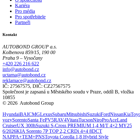
Kariéra
Pro média
Pro spotřebitele
Partneři
Kontakt
AUTOBOND GROUP a.s.
Kolbenova 859/15, 190 00
Praha 9 – Vysočany
+420 226 216 622
info@autobond.cz
uctarna@autobond.cz
reklamace@autobond.cz
IČ: 27567575, DIČ: CZ27567575
Společnost je zapsaná u Městského soudu v Praze, oddíl B, vložka
10855
© 2026 Autobond Group
Otevřít nastavení preferencí cookies.
Hyundai
BAIC
MG
Lexus
Subaru
Mitsubishi
Suzuki
Ford
Nissan
Kia
Toyo
vozy
Sorento
Santa Fe
PV5
RAV4
Vitara
Tucson
Niro
ProAce
Land
Cruiser
UX 300h
Suzuki S-Cross PREMIUM 1,4 M/T 4×2 MY25
6/2026
KIA Sorento 7P TOP 2,2 CRDi 4×4 8DCT
NAPPA+TEM+PNS
Toyota Corolla 1,8 Hybrid Style