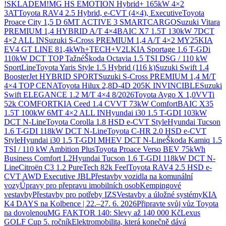
!SKLADEM!
MG HS EMOTION Hybrid+ 165kW 4×2
3AT
Toyota RAV4 2.5 Hybrid, e-CVT (4×4), Executive
Toyota
Proace City 1,5 D 6MT ACTIVE 3 SMARTCARGO
Suzuki Vitara
PREMIUM 1,4 HYBRID A/T 4×4
BAIC X7 1.5T 130kW 7DCT
4×2 ALL IN
Suzuki S-Cross PREMIUM 1,4 A/T 4×2 MY25
KIA
EV4 GT LINE 81,4kWh+TECH+V2L
KIA Sportage 1.6 T-GDi
110kW DCT TOP Tažné
Škoda Octavia 1.5 TSI DSG / 110 kW
SportLine
Toyota Yaris Style 1.5 Hybrid (116 k)
Suzuki Swift 1.4
BoosterJet HYBRID SPORT
Suzuki S-Cross PREMIUM 1,4 M/T
4×4 TOP CENA
Toyota Hilux 2,8D-4D 205K INVINCIBLE
Suzuki
Swift ELEGANCE 1.2 M/T 4×4 8/2026
Toyota Aygo X 1,0VVTi
52k COMFORT
KIA Ceed 1.4 CVVT 73kW Comfort
BAIC X35
1.5T 100kW 6MT 4×2 ALL IN
Hyundai i30 1.5 T-GDI 103kW
DCT N-Line
Toyota Corolla 1.8 HSD e-CVT Style
Hyundai Tucson
1.6 T-GDI 118kW DCT N-Line
Toyota C-HR 2.0 HSD e-CVT
Style
Hyundai i30 1.5 T-GDI MHEV DCT N-Line
Škoda Kamiq 1.5
TSI / 110 kW Ambition Plus
Toyota Proace Verso BEV 75kWh
Business Comfort L2
Hyundai Tucson 1.6 T-GDI 118kW DCT N-
Line
Citroën C3 1.2 PureTech 82k Feel
Toyota RAV4 2.5 HSD e-
CVT AWD Executive JBL
Přestavby vozidla na komunální
vozy
Úpravy pro přepravu imobilních osob
Kempingové
vestavby
Přestavby pro potřeby IZS
Vestavby a úložné systémy
KIA
K4 DAYS na Kolbence | 22.–27. 6. 2026
Připravte svůj vůz Toyota
na dovolenou
MG FAKTOR 140: Slevy až 140 000 Kč
Lexus
GOLF Cup 5. ročník
Elektromobilita, která konečně dává