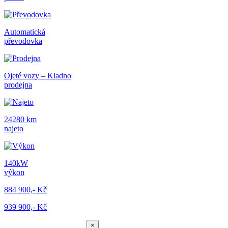
Automatická
převodovka
Ojeté vozy – Kladno
prodejna
24280 km
najeto
140kW
výkon
884 900,- Kč
939 900,- Kč
×