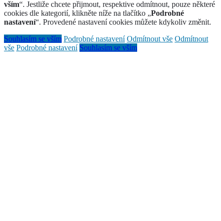
vším
“. Jestliže chcete přijmout, respektive odmítnout, pouze některé
cookies dle kategorií, klikněte níže na tlačítko „
Podrobné
nastavení
“. Provedené nastavení cookies můžete kdykoliv změnit.
Souhlasím se vším
Podrobné nastavení
Odmítnout vše
Odmítnout
vše
Podrobné nastavení
Souhlasím se vším