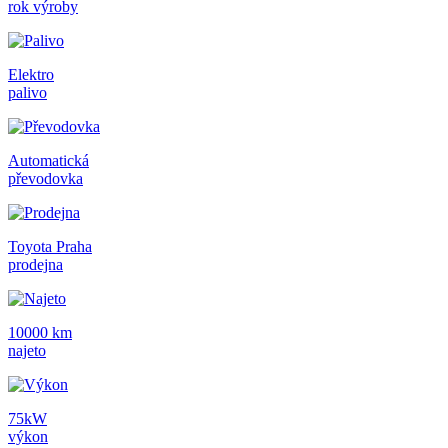
rok výroby
Elektro
palivo
Automatická
převodovka
Toyota Praha
prodejna
10000 km
najeto
75kW
výkon