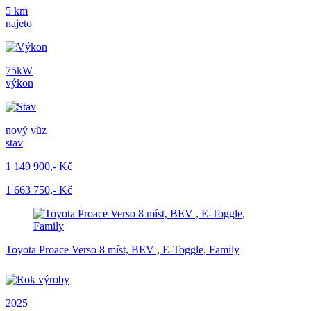
5 km
najeto
75kW
výkon
nový vůz
stav
1 149 900,- Kč
1 663 750,- Kč
Toyota Proace Verso 8 míst, BEV , E-Toggle, Family
2025