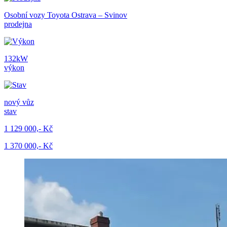
Osobní vozy Toyota Ostrava – Svinov
prodejna
132kW
výkon
nový vůz
stav
1 129 000,- Kč
1 370 000,- Kč