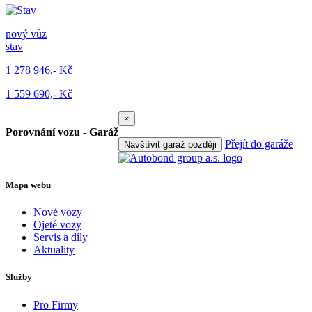
nový vůz
stav
1 278 946,- Kč
1 559 690,- Kč
×
Porovnání vozu - Garáž
Přejít do garáže
Navštívit garáž později
Mapa webu
Nové vozy
Ojeté vozy
Servis a díly
Aktuality
Služby
Pro Firmy