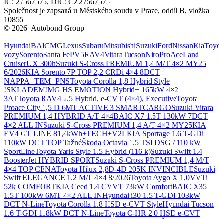
IČ: 27567575, DIČ: CZ27567575
Společnost je zapsaná u Městského soudu v Praze, oddíl B, vložka
10855
© 2026 Autobond Group
Otevřít nastavení preferencí cookies.
Hyundai
BAIC
MG
Lexus
Subaru
Mitsubishi
Suzuki
Ford
Nissan
Kia
Toyo
vozy
Sorento
Santa Fe
PV5
RAV4
Vitara
Tucson
Niro
ProAce
Land
Cruiser
UX 300h
Suzuki S-Cross PREMIUM 1,4 M/T 4×2 MY25
6/2026
KIA Sorento 7P TOP 2,2 CRDi 4×4 8DCT
NAPPA+TEM+PNS
Toyota Corolla 1,8 Hybrid Style
!SKLADEM!
MG HS EMOTION Hybrid+ 165kW 4×2
3AT
Toyota RAV4 2.5 Hybrid, e-CVT (4×4), Executive
Toyota
Proace City 1,5 D 6MT ACTIVE 3 SMARTCARGO
Suzuki Vitara
PREMIUM 1,4 HYBRID A/T 4×4
BAIC X7 1.5T 130kW 7DCT
4×2 ALL IN
Suzuki S-Cross PREMIUM 1,4 A/T 4×2 MY25
KIA
EV4 GT LINE 81,4kWh+TECH+V2L
KIA Sportage 1.6 T-GDi
110kW DCT TOP Tažné
Škoda Octavia 1.5 TSI DSG / 110 kW
SportLine
Toyota Yaris Style 1.5 Hybrid (116 k)
Suzuki Swift 1.4
BoosterJet HYBRID SPORT
Suzuki S-Cross PREMIUM 1,4 M/T
4×4 TOP CENA
Toyota Hilux 2,8D-4D 205K INVINCIBLE
Suzuki
Swift ELEGANCE 1.2 M/T 4×4 8/2026
Toyota Aygo X 1,0VVTi
52k COMFORT
KIA Ceed 1.4 CVVT 73kW Comfort
BAIC X35
1.5T 100kW 6MT 4×2 ALL IN
Hyundai i30 1.5 T-GDI 103kW
DCT N-Line
Toyota Corolla 1.8 HSD e-CVT Style
Hyundai Tucson
1.6 T-GDI 118kW DCT N-Line
Toyota C-HR 2.0 HSD e-CVT