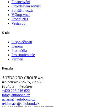
Financování
Objednávka servisu
Pojištění vozů
Výkup vozů
Prodej ND
Vestavby
O nás
O společnosti
Kariéra
Pro média
Pro spotřebitele
Partneři
Kontakt
AUTOBOND GROUP a.s.
Kolbenova 859/15, 190 00
Praha 9 – Vysočany
+420 226 216 622
info@autobond.cz
uctarna@autobond.cz
reklamace@autobond.cz