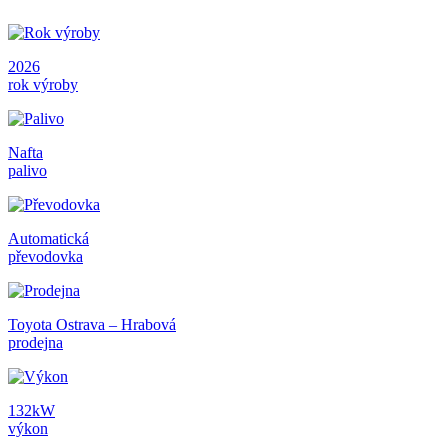
2026
rok výroby
Nafta
palivo
Automatická
převodovka
Toyota Ostrava – Hrabová
prodejna
132kW
výkon