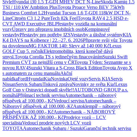
Style
Hyundai i30 1.5 T-GDI MHEV DCT N-Line
Škoda Kamiq 1.5
TSI / 110 kW Ambition Plus
Toyota Proace Verso BEV 75kWh
Business Comfort L2
Hyundai Tucson 1.6 T-GDI 118kW DCT N-
Line
Citroën C3 1.2 PureTech 82k Feel
Toyota RAV4 2.5 HSD e-
CVT AWD Executive JBL
Přestavby vozidla na komunální
vozy
Úpravy pro přepravu imobilních osob
Kempingové
vestavby
Přestavby pro potřeby IZS
Vestavby a úložné systémy
KIA
K4 DAYS na Kolbence | 22.–27. 6. 2026
Připravte svůj vůz Toyota
na dovolenou
MG FAKTOR 140: Slevy až 140 000 Kč
Lexus
GOLF Cup 5. ročník
Elektromobilita, která konečně dává
smysl.
Toyota Corolla TS s jedinečným finacováním
Suzuki Swift
Premium CVT za nejnižší cenu v ČR
Toyota Týden: Seznamte se s
novou RAV4
Suzuki Vitara a S-Cross Black Edition
Toyota Aygo X
s automatem za cenu manuálu
Akční
nabídka
Ford
Hyundai
Kia
Novinka
Ojeté vozy
Servis KIA
Servis
Nissan
Servis Subaru
Tisková zpráva
Novinky ze světa Kia!
Lexus
Golf Cup v Ostravici dopadl skvěle!!
AUTOBOND GROUP a.s.
pomáhá
Přijímací technik servisu
Automechanik – náborový
příspěvek až 100.000,- Kč
Vedoucí servisu
Automechanik –
Náborový příspěvek až 100.000,-Kč
Autoklempíř – náborový
příspěvek až 100.000,- Kč
Automechanik – NÁBOROVÝ
PŘÍSPĚVEK AŽ 100.000,- Kč
Prodejce vozů – LCV
specialista
Vedoucí prodeje nových LCV vozů
TOYOTA
Automechanik Subaru / Suzuki
Garanční technik servisu