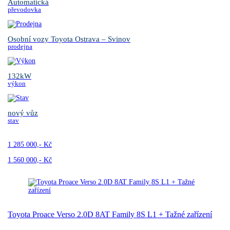
Automatická
převodovka
Osobní vozy Toyota Ostrava – Svinov
prodejna
132kW
výkon
nový vůz
stav
1 285 000,- Kč
1 560 000,- Kč
Toyota Proace Verso 2.0D 8AT Family 8S L1 + Tažné zařízení