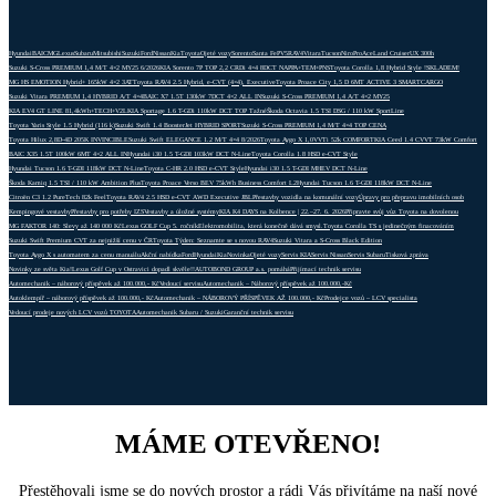
Hyundai
BAIC
MG
Lexus
Subaru
Mitsubishi
Suzuki
Ford
Nissan
Kia
Toyota
Ojeté vozy
Sorento
Santa Fe
PV5
RAV4
Vitara
Tucson
Niro
ProAce
Land Cruiser
UX 300h
Suzuki S-Cross PREMIUM 1,4 M/T 4×2 MY25 6/2026
KIA Sorento 7P TOP 2,2 CRDi 4×4 8DCT NAPPA+TEM+PNS
Toyota Corolla 1,8 Hybrid Style !SKLADEM!
MG HS EMOTION Hybrid+ 165kW 4×2 3AT
Toyota RAV4 2.5 Hybrid, e-CVT (4×4), Executive
Toyota Proace City 1,5 D 6MT ACTIVE 3 SMARTCARGO
Suzuki Vitara PREMIUM 1,4 HYBRID A/T 4×4
BAIC X7 1.5T 130kW 7DCT 4×2 ALL IN
Suzuki S-Cross PREMIUM 1,4 A/T 4×2 MY25
KIA EV4 GT LINE 81,4kWh+TECH+V2L
KIA Sportage 1.6 T-GDi 110kW DCT TOP Tažné
Škoda Octavia 1.5 TSI DSG / 110 kW SportLine
Toyota Yaris Style 1.5 Hybrid (116 k)
Suzuki Swift 1.4 BoosterJet HYBRID SPORT
Suzuki S-Cross PREMIUM 1,4 M/T 4×4 TOP CENA
Toyota Hilux 2,8D-4D 205K INVINCIBLE
Suzuki Swift ELEGANCE 1.2 M/T 4×4 8/2026
Toyota Aygo X 1,0VVTi 52k COMFORT
KIA Ceed 1.4 CVVT 73kW Comfort
BAIC X35 1.5T 100kW 6MT 4×2 ALL IN
Hyundai i30 1.5 T-GDI 103kW DCT N-Line
Toyota Corolla 1.8 HSD e-CVT Style
Hyundai Tucson 1.6 T-GDI 118kW DCT N-Line
Toyota C-HR 2.0 HSD e-CVT Style
Hyundai i30 1.5 T-GDI MHEV DCT N-Line
Škoda Kamiq 1.5 TSI / 110 kW Ambition Plus
Toyota Proace Verso BEV 75kWh Business Comfort L2
Hyundai Tucson 1.6 T-GDI 118kW DCT N-Line
Citroën C3 1.2 PureTech 82k Feel
Toyota RAV4 2.5 HSD e-CVT AWD Executive JBL
Přestavby vozidla na komunální vozy
Úpravy pro přepravu imobilních osob
Kempingové vestavby
Přestavby pro potřeby IZS
Vestavby a úložné systémy
KIA K4 DAYS na Kolbence | 22.–27. 6. 2026
Připravte svůj vůz Toyota na dovolenou
MG FAKTOR 140: Slevy až 140 000 Kč
Lexus GOLF Cup 5. ročník
Elektromobilita, která konečně dává smysl.
Toyota Corolla TS s jedinečným finacováním
Suzuki Swift Premium CVT za nejnižší cenu v ČR
Toyota Týden: Seznamte se s novou RAV4
Suzuki Vitara a S-Cross Black Edition
Toyota Aygo X s automatem za cenu manuálu
Akční nabídka
Ford
Hyundai
Kia
Novinka
Ojeté vozy
Servis KIA
Servis Nissan
Servis Subaru
Tisková zpráva
Novinky ze světa Kia!
Lexus Golf Cup v Ostravici dopadl skvěle!!
AUTOBOND GROUP a.s. pomáhá
Přijímací technik servisu
Automechanik – náborový příspěvek až 100.000,- Kč
Vedoucí servisu
Automechanik – Náborový příspěvek až 100.000,-Kč
Autoklempíř – náborový příspěvek až 100.000,- Kč
Automechanik – NÁBOROVÝ PŘÍSPĚVEK AŽ 100.000,- Kč
Prodejce vozů – LCV specialista
Vedoucí prodeje nových LCV vozů TOYOTA
Automechanik Subaru / Suzuki
Garanční technik servisu
MÁME OTEVŘENO!
Přestěhovali jsme se do nových prostor a rádi Vás přivítáme na naší nové