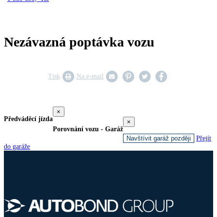
Nezávazná poptávka vozu
Tisk
Na e-mail
×
Předváděcí jízda
×
Porovnání vozu - Garáž
Navštívit garáž později
Přejít
do garáže