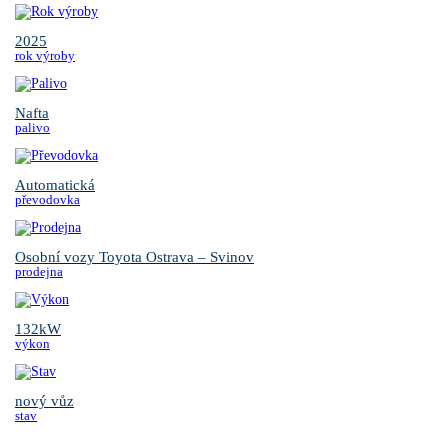
2025
rok výroby
Nafta
palivo
Automatická
převodovka
Osobní vozy Toyota Ostrava – Svinov
prodejna
132kW
výkon
nový vůz
stav