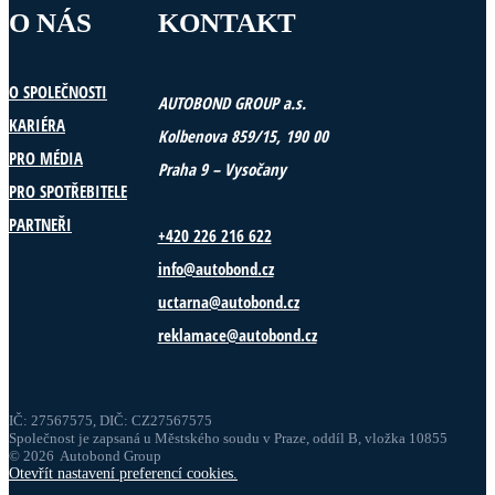
O NÁS
KONTAKT
O SPOLEČNOSTI
AUTOBOND GROUP a.s.
KARIÉRA
Kolbenova 859/15, 190 00
PRO MÉDIA
Praha 9 – Vysočany
PRO SPOTŘEBITELE
PARTNEŘI
+420 226 216 622
info@autobond.cz
uctarna@autobond.cz
reklamace@autobond.cz
IČ: 27567575, DIČ: CZ27567575
Společnost je zapsaná u Městského soudu v Praze, oddíl B, vložka 10855
© 2026 Autobond Group
Otevřít nastavení preferencí cookies.