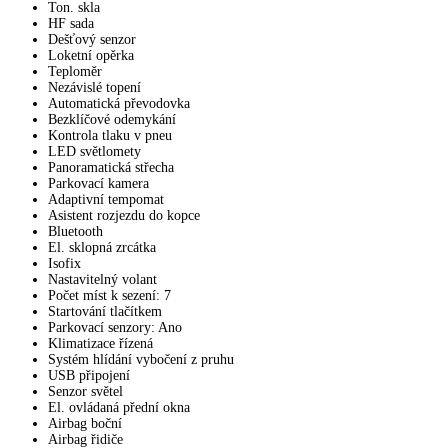
Ton. skla
HF sada
Dešťový senzor
Loketní opěrka
Teploměr
Nezávislé topení
Automatická převodovka
Bezklíčové odemykání
Kontrola tlaku v pneu
LED světlomety
Panoramatická střecha
Parkovací kamera
Adaptivní tempomat
Asistent rozjezdu do kopce
Bluetooth
El. sklopná zrcátka
Isofix
Nastavitelný volant
Počet míst k sezení: 7
Startování tlačítkem
Parkovací senzory: Ano
Klimatizace řízená
Systém hlídání vybočení z pruhu
USB připojení
Senzor světel
El. ovládaná přední okna
Airbag boční
Airbag řidiče