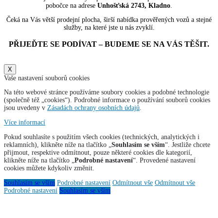
pobočce na adrese
Unhošťská 2743, Kladno
.
Čeká na Vás větší prodejní plocha, širší nabídka prověřených vozů a stejné
služby, na které jste u nás zvyklí.
PŘIJEĎTE SE PODÍVAT – BUDEME SE NA VÁS TĚŠIT.
X
Vaše nastavení souborů cookies
Na této webové stránce používáme soubory cookies a podobné technologie
(společně též „cookies“). Podrobné informace o používání souborů cookies
jsou uvedeny v
Zásadách ochrany osobních údajů
.
Více informací
Pokud souhlasíte s použitím všech cookies (technických, analytických i
reklamních), klikněte níže na tlačítko „
Souhlasím se vším
“. Jestliže chcete
přijmout, respektive odmítnout, pouze některé cookies dle kategorií,
klikněte níže na tlačítko „
Podrobné nastavení
“. Provedené nastavení
cookies můžete kdykoliv změnit.
Souhlasím se vším
Podrobné nastavení
Odmítnout vše
Odmítnout vše
Podrobné nastavení
Souhlasím se vším