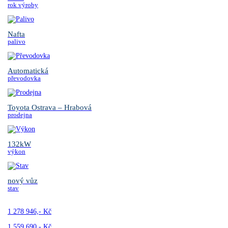
rok výroby
Nafta
palivo
Automatická
převodovka
Toyota Ostrava – Hrabová
prodejna
132kW
výkon
nový vůz
stav
1 278 946,- Kč
1 559 690,- Kč