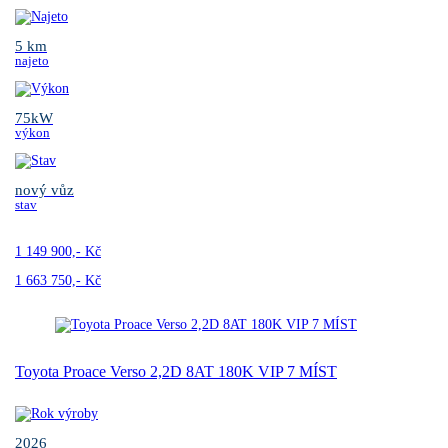
5 km
najeto
75kW
výkon
nový vůz
stav
1 149 900,- Kč
1 663 750,- Kč
Toyota Proace Verso 2,2D 8AT 180K VIP 7 MÍST
2026