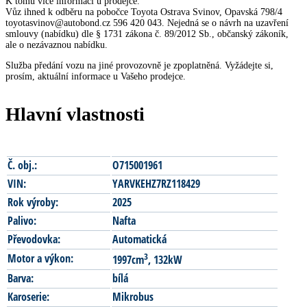
K tomu více informací u prodejce.
Vůz ihned k odběru na pobočce Toyota Ostrava Svinov, Opavská 798/4
toyotasvinov@autobond.cz 596 420 043. Nejedná se o návrh na uzavření
smlouvy (nabídku) dle § 1731 zákona č. 89/2012 Sb., občanský zákoník,
ale o nezávaznou nabídku.
Služba předání vozu na jiné provozovně je zpoplatněná. Vyžádejte si,
prosím, aktuální informace u Vašeho prodejce.
Hlavní vlastnosti
Č. obj.:
O715001961
VIN:
YARVKEHZ7RZ118429
Rok výroby:
2025
Palivo:
Nafta
Převodovka:
Automatická
3
Motor a výkon:
1997cm
, 132kW
Barva:
bílá
Karoserie:
Mikrobus