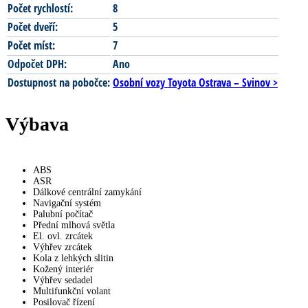
Počet rychlostí:
8
Počet dveří:
5
Počet míst:
7
Odpočet DPH:
Ano
Dostupnost na pobočce:
Osobní vozy Toyota Ostrava – Svinov >
Výbava
ABS
ASR
Dálkové centrální zamykání
Navigační systém
Palubní počítač
Přední mlhová světla
El. ovl. zrcátek
Výhřev zrcátek
Kola z lehkých slitin
Kožený interiér
Výhřev sedadel
Multifunkční volant
Posilovač řízení