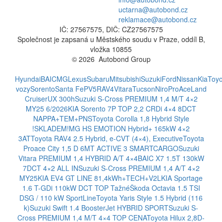
uctarna@autobond.cz
reklamace@autobond.cz
IČ: 27567575, DIČ: CZ27567575
Společnost je zapsaná u Městského soudu v Praze, oddíl B,
vložka 10855
© 2026 Autobond Group
Otevřít nastavení preferencí cookies.
Hyundai
BAIC
MG
Lexus
Subaru
Mitsubishi
Suzuki
Ford
Nissan
Kia
Toyo
vozy
Sorento
Santa Fe
PV5
RAV4
Vitara
Tucson
Niro
ProAce
Land
Cruiser
UX 300h
Suzuki S-Cross PREMIUM 1,4 M/T 4×2
MY25 6/2026
KIA Sorento 7P TOP 2,2 CRDi 4×4 8DCT
NAPPA+TEM+PNS
Toyota Corolla 1,8 Hybrid Style
!SKLADEM!
MG HS EMOTION Hybrid+ 165kW 4×2
3AT
Toyota RAV4 2.5 Hybrid, e-CVT (4×4), Executive
Toyota
Proace City 1,5 D 6MT ACTIVE 3 SMARTCARGO
Suzuki
Vitara PREMIUM 1,4 HYBRID A/T 4×4
BAIC X7 1.5T 130kW
7DCT 4×2 ALL IN
Suzuki S-Cross PREMIUM 1,4 A/T 4×2
MY25
KIA EV4 GT LINE 81,4kWh+TECH+V2L
KIA Sportage
1.6 T-GDi 110kW DCT TOP Tažné
Škoda Octavia 1.5 TSI
DSG / 110 kW SportLine
Toyota Yaris Style 1.5 Hybrid (116
k)
Suzuki Swift 1.4 BoosterJet HYBRID SPORT
Suzuki S-
Cross PREMIUM 1,4 M/T 4×4 TOP CENA
Toyota Hilux 2,8D-