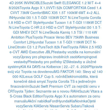
4D 205K INVINCIBLE
Suzuki Swift ELEGANCE 1.2 M/T 4×4
8/2026
Toyota Aygo X 1,0VVTi 52k COMFORT
KIA Ceed 1.4
CVVT 73kW Comfort
BAIC X35 1.5T 100kW 6MT 4×2 ALL
IN
Hyundai i30 1.5 T-GDI 103kW DCT N-Line
Toyota Corolla
1.8 HSD e-CVT Style
Hyundai Tucson 1.6 T-GDI 118kW DCT
N-Line
Toyota C-HR 2.0 HSD e-CVT Style
Hyundai i30 1.5 T-
GDI MHEV DCT N-Line
Škoda Kamiq 1.5 TSI / 110 kW
Ambition Plus
Toyota Proace Verso BEV 75kWh Business
Comfort L2
Hyundai Tucson 1.6 T-GDI 118kW DCT N-
Line
Citroën C3 1.2 PureTech 82k Feel
Toyota RAV4 2.5 HSD
e-CVT AWD Executive JBL
Přestavby vozidla na komunální
vozy
Úpravy pro přepravu imobilních osob
Kempingové
vestavby
Přestavby pro potřeby IZS
Vestavby a úložné
systémy
KIA K4 DAYS na Kolbence | 22.–27. 6. 2026
Připravte
svůj vůz Toyota na dovolenou
MG FAKTOR 140: Slevy až 140
000 Kč
Lexus GOLF Cup 5. ročník
Elektromobilita, která
konečně dává smysl.
Toyota Corolla TS s jedinečným
finacováním
Suzuki Swift Premium CVT za nejnižší cenu v
ČR
Toyota Týden: Seznamte se s novou RAV4
Suzuki Vitara a
S-Cross Black Edition
Toyota Aygo X s automatem za cenu
manuálu
Akční nabídka
Ford
Hyundai
Kia
Novinka
Ojeté
vozy
Servis KIA
Servis Nissan
Servis Subaru
Tisková