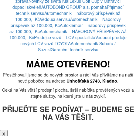
zpráva
Novinky ze světa Kia!
Lexus Golf Cup v Ostravici
dopadl skvěle!!
AUTOBOND GROUP a.s. pomáhá
Přijímací
technik servisu
Automechanik – náborový příspěvek až
100.000,- Kč
Vedoucí servisu
Automechanik – Náborový
příspěvek až 100.000,-Kč
Autoklempíř – náborový příspěvek
až 100.000,- Kč
Automechanik – NÁBOROVÝ PŘÍSPĚVEK AŽ
100.000,- Kč
Prodejce vozů – LCV specialista
Vedoucí prodeje
nových LCV vozů TOYOTA
Automechanik Subaru /
Suzuki
Garanční technik servisu
MÁME OTEVŘENO!
Přestěhovali jsme se do nových prostor a rádi Vás přivítáme na naší
nové pobočce na adrese
Unhošťská 2743, Kladno
.
Čeká na Vás větší prodejní plocha, širší nabídka prověřených vozů a
stejné služby, na které jste u nás zvyklí.
PŘIJEĎTE SE PODÍVAT – BUDEME SE
NA VÁS TĚŠIT.
X