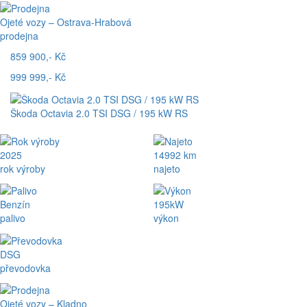
Ojeté vozy – Ostrava-Hrabová
prodejna
859 900,- Kč
999 999,- Kč
Škoda Octavia 2.0 TSI DSG / 195 kW RS
2025
14992 km
rok výroby
najeto
Benzín
195kW
palivo
výkon
DSG
převodovka
Ojeté vozy – Kladno