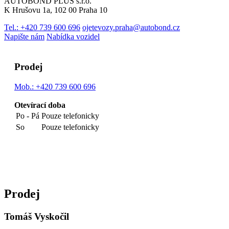
AUTOBOND PLUS s.r.o.
K Hrušovu 1a, 102 00 Praha 10
Tel.:
+420 739 600 696
ojetevozy.praha@autobond.cz
Napište nám
Nabídka vozidel
Prodej
Mob.:
+420 739 600 696
Otevírací doba
Po - Pá
Pouze telefonicky
So
Pouze telefonicky
Prodej
Tomáš Vyskočil