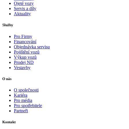
Ojeté vozy
Servis a díly
Aktuality
Služby
Pro Firmy
Financování
Objednávka servisu
Pojištění vozů
Výkup vozů
Prodej ND
Vestavby
O nás
O společnosti
Kariéra
Pro média
Pro spotřebitele
Partneři
Kontakt