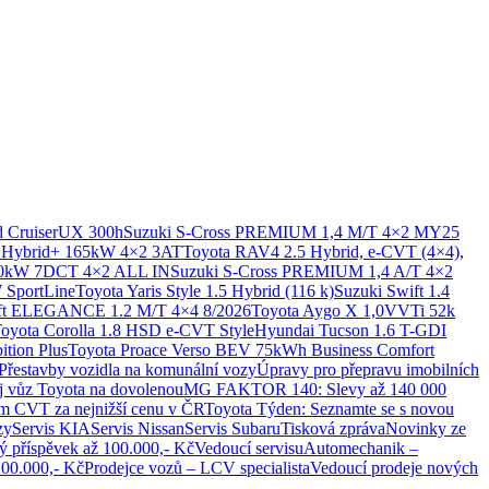
 Cruiser
UX 300h
Suzuki S-Cross PREMIUM 1,4 M/T 4×2 MY25
ybrid+ 165kW 4×2 3AT
Toyota RAV4 2.5 Hybrid, e-CVT (4×4),
30kW 7DCT 4×2 ALL IN
Suzuki S-Cross PREMIUM 1,4 A/T 4×2
 SportLine
Toyota Yaris Style 1.5 Hybrid (116 k)
Suzuki Swift 1.4
ift ELEGANCE 1.2 M/T 4×4 8/2026
Toyota Aygo X 1,0VVTi 52k
oyota Corolla 1.8 HSD e-CVT Style
Hyundai Tucson 1.6 T-GDI
tion Plus
Toyota Proace Verso BEV 75kWh Business Comfort
Přestavby vozidla na komunální vozy
Úpravy pro přepravu imobilních
ůj vůz Toyota na dovolenou
MG FAKTOR 140: Slevy až 140 000
m CVT za nejnižší cenu v ČR
Toyota Týden: Seznamte se s novou
zy
Servis KIA
Servis Nissan
Servis Subaru
Tisková zpráva
Novinky ze
 příspěvek až 100.000,- Kč
Vedoucí servisu
Automechanik –
0.000,- Kč
Prodejce vozů – LCV specialista
Vedoucí prodeje nových