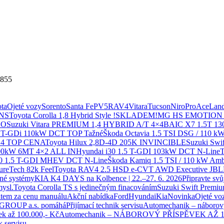
0855
ta
Ojeté vozy
Sorento
Santa Fe
PV5
RAV4
Vitara
Tucson
Niro
ProAce
Land
PNS
Toyota Corolla 1,8 Hybrid Style !SKLADEM!
MG HS EMOTION H
GO
Suzuki Vitara PREMIUM 1,4 HYBRID A/T 4×4
BAIC X7 1.5T 1
6 T-GDi 110kW DCT TOP Tažné
Škoda Octavia 1.5 TSI DSG / 110 kW
4×4 TOP CENA
Toyota Hilux 2,8D-4D 205K INVINCIBLE
Suzuki Sw
00kW 6MT 4×2 ALL IN
Hyundai i30 1.5 T-GDI 103kW DCT N-Line
T
30 1.5 T-GDI MHEV DCT N-Line
Škoda Kamiq 1.5 TSI / 110 kW Ambi
ureTech 82k Feel
Toyota RAV4 2.5 HSD e-CVT AWD Executive JBL
žné systémy
KIA K4 DAYS na Kolbence | 22.–27. 6. 2026
Připravte sv
mysl.
Toyota Corolla TS s jedinečným finacováním
Suzuki Swift Premiu
tem za cenu manuálu
Akční nabídka
Ford
Hyundai
Kia
Novinka
Ojeté vo
OUP a.s. pomáhá
Přijímací technik servisu
Automechanik – náborový
ek až 100.000,- Kč
Automechanik – NÁBOROVÝ PŘÍSPĚVEK AŽ 10
k servisu