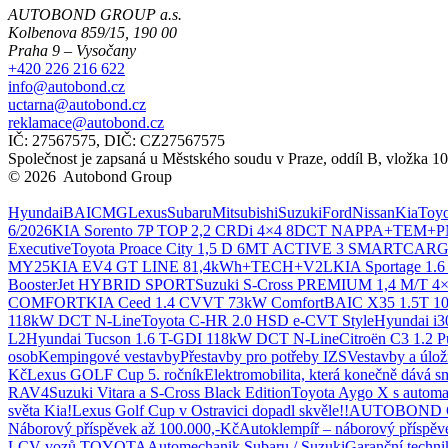
AUTOBOND GROUP a.s.
Kolbenova 859/15, 190 00
Praha 9 – Vysočany
+420 226 216 622
info@autobond.cz
uctarna@autobond.cz
reklamace@autobond.cz
IČ: 27567575, DIČ: CZ27567575
Společnost je zapsaná u Městského soudu v Praze, oddíl B, vložka 1
© 2026 Autobond Group
Otevřít nastavení preferencí cookies.
Hyundai
BAIC
MG
Lexus
Subaru
Mitsubishi
Suzuki
Ford
Nissan
Kia
Toyo
6/2026
KIA Sorento 7P TOP 2,2 CRDi 4×4 8DCT NAPPA+TEM+
Executive
Toyota Proace City 1,5 D 6MT ACTIVE 3 SMARTCAR
MY25
KIA EV4 GT LINE 81,4kWh+TECH+V2L
KIA Sportage 1.
BoosterJet HYBRID SPORT
Suzuki S-Cross PREMIUM 1,4 M/T 
COMFORT
KIA Ceed 1.4 CVVT 73kW Comfort
BAIC X35 1.5T 1
118kW DCT N-Line
Toyota C-HR 2.0 HSD e-CVT Style
Hyundai i
L2
Hyundai Tucson 1.6 T-GDI 118kW DCT N-Line
Citroën C3 1.2 P
osob
Kempingové vestavby
Přestavby pro potřeby IZS
Vestavby a úlo
Kč
Lexus GOLF Cup 5. ročník
Elektromobilita, která konečně dává s
RAV4
Suzuki Vitara a S-Cross Black Edition
Toyota Aygo X s automa
světa Kia!
Lexus Golf Cup v Ostravici dopadl skvěle!!
AUTOBOND GR
Náborový příspěvek až 100.000,-Kč
Autoklempíř – náborový příspěv
LCV vozů TOYOTA
Automechanik Subaru / Suzuki
Garanční techni