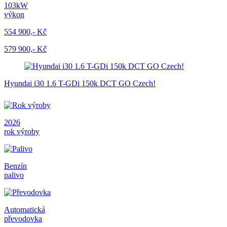
103kW
výkon
554 900,- Kč
579 900,- Kč
Hyundai i30 1.6 T-GDi 150k DCT GO Czech!
2026
rok výroby
Benzín
palivo
Automatická
převodovka