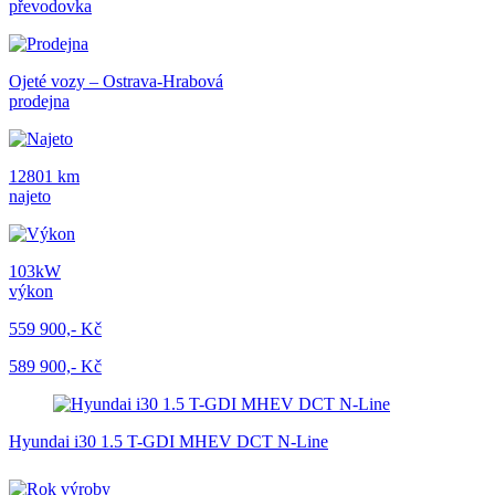
převodovka
Ojeté vozy – Ostrava-Hrabová
prodejna
12801 km
najeto
103kW
výkon
559 900,- Kč
589 900,- Kč
Hyundai i30 1.5 T-GDI MHEV DCT N-Line