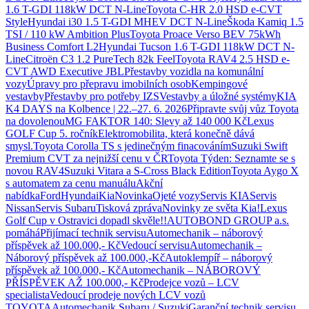
1.6 T-GDI 118kW DCT N-Line
Toyota C-HR 2.0 HSD e-CVT
Style
Hyundai i30 1.5 T-GDI MHEV DCT N-Line
Škoda Kamiq 1.5
TSI / 110 kW Ambition Plus
Toyota Proace Verso BEV 75kWh
Business Comfort L2
Hyundai Tucson 1.6 T-GDI 118kW DCT N-
Line
Citroën C3 1.2 PureTech 82k Feel
Toyota RAV4 2.5 HSD e-
CVT AWD Executive JBL
Přestavby vozidla na komunální
vozy
Úpravy pro přepravu imobilních osob
Kempingové
vestavby
Přestavby pro potřeby IZS
Vestavby a úložné systémy
KIA
K4 DAYS na Kolbence | 22.–27. 6. 2026
Připravte svůj vůz Toyota
na dovolenou
MG FAKTOR 140: Slevy až 140 000 Kč
Lexus
GOLF Cup 5. ročník
Elektromobilita, která konečně dává
smysl.
Toyota Corolla TS s jedinečným finacováním
Suzuki Swift
Premium CVT za nejnižší cenu v ČR
Toyota Týden: Seznamte se s
novou RAV4
Suzuki Vitara a S-Cross Black Edition
Toyota Aygo X
s automatem za cenu manuálu
Akční
nabídka
Ford
Hyundai
Kia
Novinka
Ojeté vozy
Servis KIA
Servis
Nissan
Servis Subaru
Tisková zpráva
Novinky ze světa Kia!
Lexus
Golf Cup v Ostravici dopadl skvěle!!
AUTOBOND GROUP a.s.
pomáhá
Přijímací technik servisu
Automechanik – náborový
příspěvek až 100.000,- Kč
Vedoucí servisu
Automechanik –
Náborový příspěvek až 100.000,-Kč
Autoklempíř – náborový
příspěvek až 100.000,- Kč
Automechanik – NÁBOROVÝ
PŘÍSPĚVEK AŽ 100.000,- Kč
Prodejce vozů – LCV
specialista
Vedoucí prodeje nových LCV vozů
TOYOTA
Automechanik Subaru / Suzuki
Garanční technik servisu