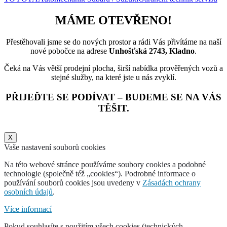
MÁME OTEVŘENO!
Přestěhovali jsme se do nových prostor a rádi Vás přivítáme na naší
nové pobočce na adrese
Unhošťská 2743, Kladno
.
Čeká na Vás větší prodejní plocha, širší nabídka prověřených vozů a
stejné služby, na které jste u nás zvyklí.
PŘIJEĎTE SE PODÍVAT – BUDEME SE NA VÁS
TĚŠIT.
X
Vaše nastavení souborů cookies
Na této webové stránce používáme soubory cookies a podobné
technologie (společně též „cookies“). Podrobné informace o
používání souborů cookies jsou uvedeny v
Zásadách ochrany
osobních údajů
.
Více informací
Pokud souhlasíte s použitím všech cookies (technických,