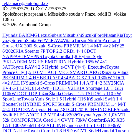
reklamace@autobond.cz
IČ: 27567575, DIČ: CZ27567575
Společnost je zapsaná u Městského soudu v Praze, oddíl B, vložka
10855
© 2026 Autobond Group
Otevřít nastavení preferencí cookies.
Hyundai
BAIC
MG
Lexus
Subaru
Mitsubishi
Suzuki
Ford
Nissan
Kia
Toyo
vozy
Sorento
Santa Fe
PV5
RAV4
Vitara
Tucson
Niro
ProAce
Land
Cruiser
UX 300h
Suzuki S-Cross PREMIUM 1,4 M/T 4×2 MY25
6/2026
KIA Sorento 7P TOP 2,2 CRDi 4×4 8DCT
NAPPA+TEM+PNS
Toyota Corolla 1,8 Hybrid Style
!SKLADEM!
MG HS EMOTION Hybrid+ 165kW 4×2
3AT
Toyota RAV4 2.5 Hybrid, e-CVT (4×4), Executive
Toyota
Proace City 1,5 D 6MT ACTIVE 3 SMARTCARGO
Suzuki Vitara
PREMIUM 1,4 HYBRID A/T 4×4
BAIC X7 1.5T 130kW 7DCT
4×2 ALL IN
Suzuki S-Cross PREMIUM 1,4 A/T 4×2 MY25
KIA
EV4 GT LINE 81,4kWh+TECH+V2L
KIA Sportage 1.6 T-GDi
110kW DCT TOP Tažné
Škoda Octavia 1.5 TSI DSG / 110 kW
SportLine
Toyota Yaris Style 1.5 Hybrid (116 k)
Suzuki Swift 1.4
BoosterJet HYBRID SPORT
Suzuki S-Cross PREMIUM 1,4 M/T
4×4 TOP CENA
Toyota Hilux 2,8D-4D 205K INVINCIBLE
Suzuki
Swift ELEGANCE 1.2 M/T 4×4 8/2026
Toyota Aygo X 1,0VVTi
52k COMFORT
KIA Ceed 1.4 CVVT 73kW Comfort
BAIC X35
1.5T 100kW 6MT 4×2 ALL IN
Hyundai i30 1.5 T-GDI 103kW
DCT N-Line
Toyota Corolla 1.8 HSD e-CVT Style
Hyundai Tucson