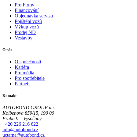
Pro Firmy
Financování
Objednávka servisu
Pojištění vozů
Výkup vozů
Prodej ND
Vestavby
O nás
O společnosti
Kariéra
Pro média
Pro spotřebitele
Partneři
Kontakt
AUTOBOND GROUP a.s.
Kolbenova 859/15, 190 00
Praha 9 – Vysočany
+420 226 216 622
info@autobond.cz
uctarna@autobond.cz