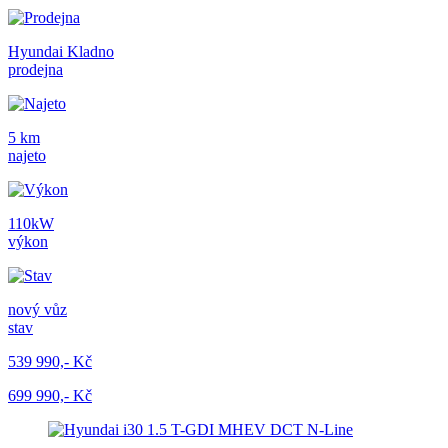
Hyundai Kladno
prodejna
5 km
najeto
110kW
výkon
nový vůz
stav
539 990,- Kč
699 990,- Kč