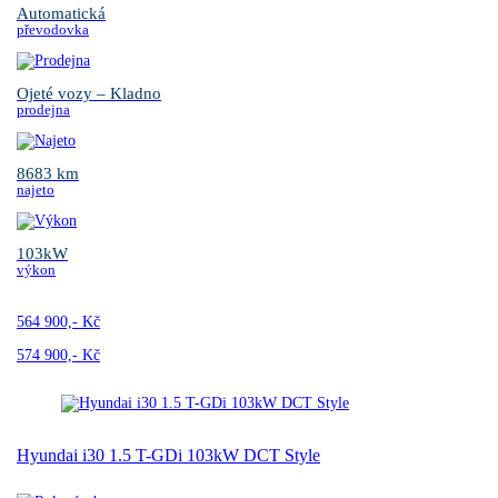
Automatická
převodovka
Ojeté vozy – Kladno
prodejna
8683 km
najeto
103kW
výkon
564 900,- Kč
574 900,- Kč
Hyundai i30 1.5 T-GDi 103kW DCT Style