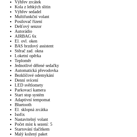
Výhřev zrcátek
Kola z lehkých slitin
Výhřev sedadel
Multifunkční volant
Posilovač řízení
Dešťový senzor
Autorádio
AIRBAG 6x
El. ovl. oken
BAS brzdový assistent
Stěrač zad. okna
Loketní opěrka
Teploměr
Jednotlivé dělené sedačky
Automatická převodovka
Bezklíčové odemykání
Denní svícení
LED světlomety
Parkovací kamera
Start stop systém
Adaptivní tempomat
Bluetooth
El. sklopná zrcátka
Isofix
Nastavitelný volant
Počet míst k sezení: 5
Startování tlačítkem
Malý kožený paket