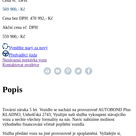
Cena vč. DPH:
569 900,- Kč
Cena bez DPH: 470 992,- Kč
Akční cena vč. DPH:
559 900,- Kč
Vyměňte starý za nový
Předváděcí jízda
Nezávazná poptávka vozu
Kontaktovat prodejce
Popis
Tovární záruka 5 let. Vozidlo se nachází na provozovně AUTOBOND Plus
KLADNO, Unhošťská 2743; Využijte naši službu vykoupení stávajícího
vozu a nechte všechny formality na nás. Navíc nabízíme možnost
výhodného financování včetně pojištění vozidla
Služba předání vozu na jiné provozovně je zpoplatněná. Vyžádejte si,