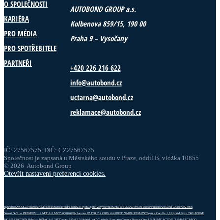
O SPOLEČNOSTI
AUTOBOND GROUP a.s.
KARIÉRA
Kolbenova 859/15, 190 00
PRO MÉDIA
Praha 9 – Vysočany
PRO SPOTŘEBITELE
PARTNEŘI
+420 226 216 622
info@autobond.cz
uctarna@autobond.cz
reklamace@autobond.cz
IČ: 27567575, DIČ: CZ27567575
Společnost je zapsaná u Městského soudu v Praze, oddíl B, vložka 10855
© 2026 Autobond Group
Otevřít nastavení preferencí cookies.
Hyundai
BAIC
MG
Lexus
Subaru
Mitsubishi
Suzuki
Ford
Nissan
Kia
Toyota
Ojeté vozy
Sorento
Santa Fe
PV5
RAV4
Vitara
Tucson
Niro
ProAce
Land Cruiser
UX 300h
Suzuki S-Cross PREMIUM 1,4 M/T 4×2 MY25 6/2026
KIA Sorento 7P TOP 2,2 CRDi 4×4 8DCT NAPPA+TEM+PNS
Toyota Corolla 1,8 Hybrid Style !SKLADEM!
MG HS EMOTION Hybrid+ 165kW 4×2 3AT
Toyota RAV4 2.5 Hybrid, e-CVT (4×4), Executive
Toyota Proace City 1,5 D 6MT ACTIVE 3 SMARTCARGO