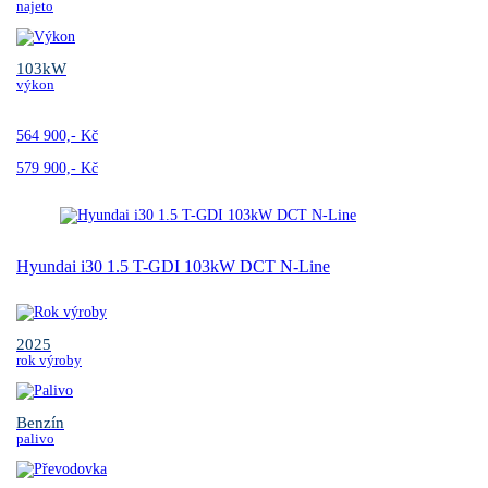
najeto
103kW
výkon
564 900,- Kč
579 900,- Kč
Hyundai i30 1.5 T-GDI 103kW DCT N-Line
2025
rok výroby
Benzín
palivo