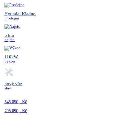
Hyundai Kladno
prodejna
5 km
najeto
110kW
výkon
nový vůz
stav
545 890,- Kč
705 890,- Kč