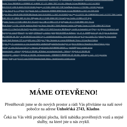
Suzuki Vitara PREMIUM 1,4 HYBRID A/T 4×4
BAIC X7 1.5T 130kW 7DCT 4×2 ALL IN
Suzuki S-Cross PREMIUM 1,4 A/T 4×2 MY25
KIA EV4 GT LINE 81,4kWh+TECH+V2L
KIA Sportage 1.6 T-GDi 110kW DCT TOP Tažné
Škoda Octavia 1.5 TSI DSG / 110 kW SportLine
Toyota Yaris Style 1.5 Hybrid (116 k)
Suzuki Swift 1.4 BoosterJet HYBRID SPORT
Suzuki S-Cross PREMIUM 1,4 M/T 4×4 TOP CENA
Toyota Hilux 2,8D-4D 205K INVINCIBLE
Suzuki Swift ELEGANCE 1.2 M/T 4×4 8/2026
Toyota Aygo X 1,0VVTi 52k COMFORT
KIA Ceed 1.4 CVVT 73kW Comfort
BAIC X35 1.5T 100kW 6MT 4×2 ALL IN
Hyundai i30 1.5 T-GDI 103kW DCT N-Line
Toyota Corolla 1.8 HSD e-CVT Style
Hyundai Tucson 1.6 T-GDI 118kW DCT N-Line
Toyota C-HR 2.0 HSD e-CVT Style
Hyundai i30 1.5 T-GDI MHEV DCT N-Line
Škoda Kamiq 1.5 TSI / 110 kW Ambition Plus
Toyota Proace Verso BEV 75kWh Business Comfort L2
Hyundai Tucson 1.6 T-GDI 118kW DCT N-Line
Citroën C3 1.2 PureTech 82k Feel
Toyota RAV4 2.5 HSD e-CVT AWD Executive JBL
Přestavby vozidla na komunální vozy
Úpravy pro přepravu imobilních osob
Kempingové vestavby
Přestavby pro potřeby IZS
Vestavby a úložné systémy
KIA K4 DAYS na Kolbence | 22.–27. 6. 2026
Připravte svůj vůz Toyota na dovolenou
MG FAKTOR 140: Slevy až 140 000 Kč
Lexus GOLF Cup 5. ročník
Elektromobilita, která konečně dává smysl.
Toyota Corolla TS s jedinečným finacováním
Suzuki Swift Premium CVT za nejnižší cenu v ČR
Toyota Týden: Seznamte se s novou RAV4
Suzuki Vitara a S-Cross Black Edition
Toyota Aygo X s automatem za cenu manuálu
Akční nabídka
Ford
Hyundai
Kia
Novinka
Ojeté vozy
Servis KIA
Servis Nissan
Servis Subaru
Tisková zpráva
Novinky ze světa Kia!
Lexus Golf Cup v Ostravici dopadl skvěle!!
AUTOBOND GROUP a.s. pomáhá
Přijímací technik servisu
Automechanik – náborový příspěvek až 100.000,- Kč
Vedoucí servisu
Automechanik – Náborový příspěvek až 100.000,-Kč
Autoklempíř – náborový příspěvek až 100.000,- Kč
Automechanik – NÁBOROVÝ PŘÍSPĚVEK AŽ 100.000,- Kč
Prodejce vozů – LCV specialista
Vedoucí prodeje nových LCV vozů TOYOTA
Automechanik Subaru / Suzuki
Garanční technik servisu
MÁME OTEVŘENO!
Přestěhovali jsme se do nových prostor a rádi Vás přivítáme na naší nové
pobočce na adrese
Unhošťská 2743, Kladno
.
Čeká na Vás větší prodejní plocha, širší nabídka prověřených vozů a stejné
služby, na které jste u nás zvyklí.