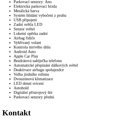
Parkovací senzory: Ano
Elektrická parkovací brzda
Metalická barva
Systém hlídání vybočení z pruhu
USB připojení
Zadní světla LED
Senzor světel
Loketní opěrka zadní
Airbag řidiče
Vyhřívaný volant
Kontrola mrtvého úhlu
Android Auto
Apple Car Play
Bezdrátová nabíječka telefonu
Automatické přepínání dálkových světel
Deaktivace airbagu spolujezdce
Volba jízdního režimu
Dvouzónová klimatizace
LED denní svícení
Autohold
Digitální přístrojový štít
Parkovací senzory přední
Kontakt