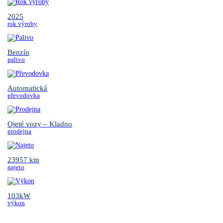
2025
rok výroby
Benzín
palivo
Automatická
převodovka
Ojeté vozy – Kladno
prodejna
23957 km
najeto
103kW
výkon