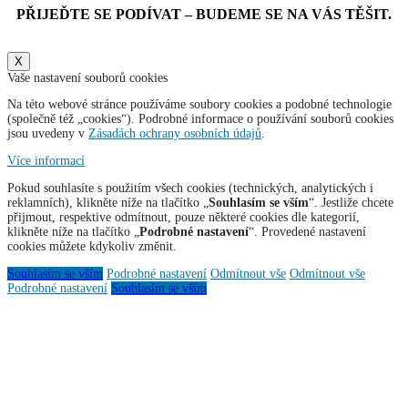
PŘIJEĎTE SE PODÍVAT – BUDEME SE NA VÁS TĚŠIT.
X
Vaše nastavení souborů cookies
Na této webové stránce používáme soubory cookies a podobné technologie
(společně též „cookies“). Podrobné informace o používání souborů cookies
jsou uvedeny v
Zásadách ochrany osobních údajů
.
Více informací
Pokud souhlasíte s použitím všech cookies (technických, analytických i
reklamních), klikněte níže na tlačítko „
Souhlasím se vším
“. Jestliže chcete
přijmout, respektive odmítnout, pouze některé cookies dle kategorií,
klikněte níže na tlačítko „
Podrobné nastavení
“. Provedené nastavení
cookies můžete kdykoliv změnit.
Souhlasím se vším
Podrobné nastavení
Odmítnout vše
Odmítnout vše
Podrobné nastavení
Souhlasím se vším