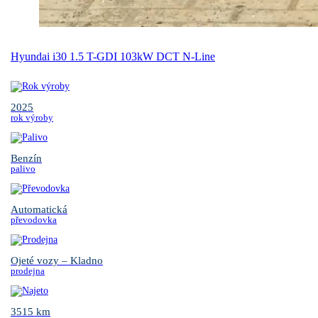
Hyundai i30 1.5 T-GDI 103kW DCT N-Line
2025
rok výroby
Benzín
palivo
Automatická
převodovka
Ojeté vozy – Kladno
prodejna
3515 km