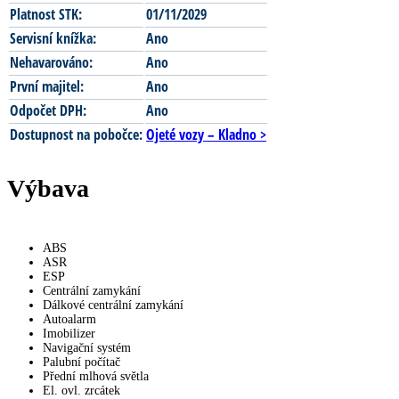
Platnost STK:
01/11/2029
Servisní knížka:
Ano
Nehavarováno:
Ano
První majitel:
Ano
Odpočet DPH:
Ano
Dostupnost na pobočce:
Ojeté vozy – Kladno >
Výbava
ABS
ASR
ESP
Centrální zamykání
Dálkové centrální zamykání
Autoalarm
Imobilizer
Navigační systém
Palubní počítač
Přední mlhová světla
El. ovl. zrcátek