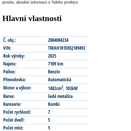
prosím, aktuální informace u Vašeho prodejce.
Hlavní vlastnosti
Č. obj.:
2084004234
VIN:
TMAH181D0SJ189492
Rok výroby:
2025
Najeto:
7109 km
Palivo:
Benzín
Převodovka:
Automatická
3
Motor a výkon:
1482cm
, 103kW
Barva:
šedá metalíza
Karoserie:
Kombi
Počet rychlostí:
7
Počet dveří:
5
Počet míst:
5