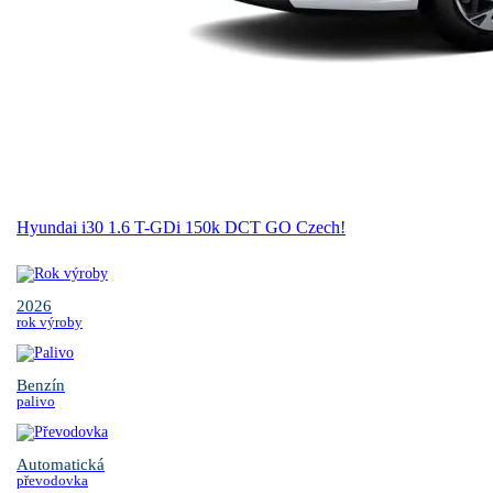
Hyundai i30 1.6 T-GDi 150k DCT GO Czech!
2026
rok výroby
Benzín
palivo
Automatická
převodovka