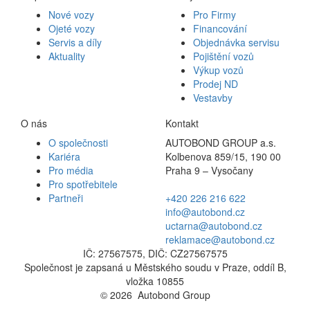
Nové vozy
Pro Firmy
Ojeté vozy
Financování
Servis a díly
Objednávka servisu
Aktuality
Pojištění vozů
Výkup vozů
Prodej ND
Vestavby
O nás
Kontakt
O společnosti
AUTOBOND GROUP a.s.
Kariéra
Kolbenova 859/15, 190 00
Pro média
Praha 9 – Vysočany
Pro spotřebitele
Partneři
+420 226 216 622
info@autobond.cz
uctarna@autobond.cz
reklamace@autobond.cz
IČ: 27567575, DIČ: CZ27567575
Společnost je zapsaná u Městského soudu v Praze, oddíl B,
vložka 10855
© 2026 Autobond Group
Otevřít nastavení preferencí cookies.