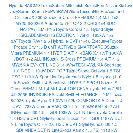
Hyundai
BAIC
MG
Lexus
Subaru
Mitsubishi
Suzuki
Ford
Nissan
Kia
Toyo
vozy
Sorento
Santa Fe
PV5
RAV4
Vitara
Tucson
Niro
ProAce
Land
Cruiser
UX 300h
Suzuki S-Cross PREMIUM 1,4 M/T 4×2
MY25 6/2026
KIA Sorento 7P TOP 2,2 CRDi 4×4 8DCT
NAPPA+TEM+PNS
Toyota Corolla 1,8 Hybrid Style
!SKLADEM!
MG HS EMOTION Hybrid+ 165kW 4×2
3AT
Toyota RAV4 2.5 Hybrid, e-CVT (4×4), Executive
Toyota
Proace City 1,5 D 6MT ACTIVE 3 SMARTCARGO
Suzuki
Vitara PREMIUM 1,4 HYBRID A/T 4×4
BAIC X7 1.5T 130kW
7DCT 4×2 ALL IN
Suzuki S-Cross PREMIUM 1,4 A/T 4×2
MY25
KIA EV4 GT LINE 81,4kWh+TECH+V2L
KIA Sportage
1.6 T-GDi 110kW DCT TOP Tažné
Škoda Octavia 1.5 TSI
DSG / 110 kW SportLine
Toyota Yaris Style 1.5 Hybrid (116
k)
Suzuki Swift 1.4 BoosterJet HYBRID SPORT
Suzuki S-
Cross PREMIUM 1,4 M/T 4×4 TOP CENA
Toyota Hilux 2,8D-
4D 205K INVINCIBLE
Suzuki Swift ELEGANCE 1.2 M/T 4×4
8/2026
Toyota Aygo X 1,0VVTi 52k COMFORT
KIA Ceed 1.4
CVVT 73kW Comfort
BAIC X35 1.5T 100kW 6MT 4×2 ALL
IN
Hyundai i30 1.5 T-GDI 103kW DCT N-Line
Toyota Corolla
1.8 HSD e-CVT Style
Hyundai Tucson 1.6 T-GDI 118kW DCT
N-Line
Toyota C-HR 2.0 HSD e-CVT Style
Hyundai i30 1.5 T-
GDI MHEV DCT N-Line
Škoda Kamiq 1.5 TSI / 110 kW