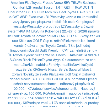
Ambition Plus
Toyota Proace Verso BEV 75kWh Business
Comfort L2
Hyundai Tucson 1.6 T-GDI 118kW DCT N-
Line
Citroën C3 1.2 PureTech 82k Feel
Toyota RAV4 2.5 HSD
e-CVT AWD Executive JBL
Přestavby vozidla na komunální
vozy
Úpravy pro přepravu imobilních osob
Kempingové
vestavby
Přestavby pro potřeby IZS
Vestavby a úložné
systémy
KIA K4 DAYS na Kolbence | 22.–27. 6. 2026
Připravte
svůj vůz Toyota na dovolenou
MG FAKTOR 140: Slevy až 140
000 Kč
Lexus GOLF Cup 5. ročník
Elektromobilita, která
konečně dává smysl.
Toyota Corolla TS s jedinečným
finacováním
Suzuki Swift Premium CVT za nejnižší cenu v
ČR
Toyota Týden: Seznamte se s novou RAV4
Suzuki Vitara a
S-Cross Black Edition
Toyota Aygo X s automatem za cenu
manuálu
Akční nabídka
Ford
Hyundai
Kia
Novinka
Ojeté
vozy
Servis KIA
Servis Nissan
Servis Subaru
Tisková
zpráva
Novinky ze světa Kia!
Lexus Golf Cup v Ostravici
dopadl skvěle!!
AUTOBOND GROUP a.s. pomáhá
Přijímací
technik servisu
Automechanik – náborový příspěvek až
100.000,- Kč
Vedoucí servisu
Automechanik – Náborový
příspěvek až 100.000,-Kč
Autoklempíř – náborový příspěvek
až 100.000,- Kč
Automechanik – NÁBOROVÝ PŘÍSPĚVEK AŽ
100.000,- Kč
Prodejce vozů – LCV specialista
Vedoucí prodeje