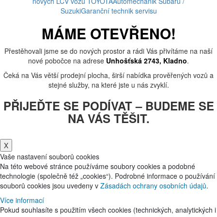
nových LCV vozů TOYOTA
Automechanik Subaru /
Suzuki
Garanční technik servisu
MÁME OTEVŘENO!
Přestěhovali jsme se do nových prostor a rádi Vás přivítáme na naší
nové pobočce na adrese
Unhošťská 2743, Kladno
.
Čeká na Vás větší prodejní plocha, širší nabídka prověřených vozů a
stejné služby, na které jste u nás zvyklí.
PŘIJEĎTE SE PODÍVAT – BUDEME SE
NA VÁS TĚŠIT.
X
Vaše nastavení souborů cookies
Na této webové stránce používáme soubory cookies a podobné
technologie (společně též „cookies“). Podrobné informace o používání
souborů cookies jsou uvedeny v
Zásadách ochrany osobních údajů
.
Více informací
Pokud souhlasíte s použitím všech cookies (technických, analytických i