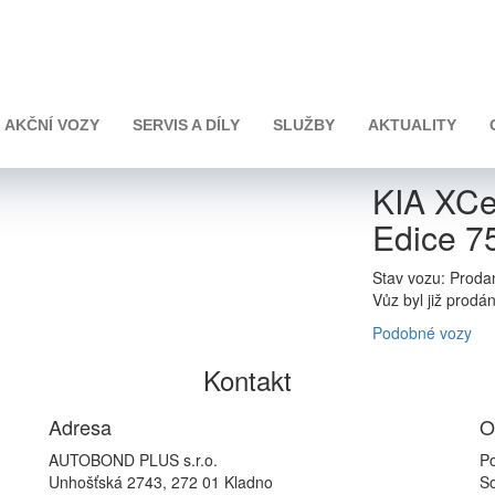
 DCT Edice 75
AKČNÍ VOZY
SERVIS A DÍLY
SLUŽBY
AKTUALITY
KIA XCe
Edice 7
Stav vozu: Proda
Vůz byl již prodá
Podobné vozy
Kontakt
Adresa
O
AUTOBOND PLUS s.r.o.
Po
Unhošťská 2743, 272 01 Kladno
So