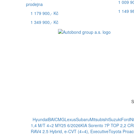
1 009 90
prodejna
1 149 98
1 179 900,- Kč
1 349 900,- Kč
S
Hyundai
BAIC
MG
Lexus
Subaru
Mitsubishi
Suzuki
Ford
N
1,4 M/T 4×2 MY25 6/2026
KIA Sorento 7P TOP 2,2 
RAV4 2.5 Hybrid, e-CVT (4×4), Executive
Toyota Proa