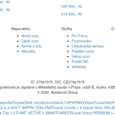
0,- Kč
569 900,- Kč
0,- Kč
619 900,- Kč
Mapa webu
Služby
O
Nové vozy
Pro Firmy
Ojeté vozy
Financování
Servis a díly
Objednávka servisu
Aktuality
Pojištění vozů
Výkup vozů
Prodej ND
Vestavby
IČ: 27567575, DIČ: CZ27567575
polečnost je zapsaná u Městského soudu v Praze, oddíl B, vložka 108
© 2026 Autobond Group
Otevřít nastavení preferencí cookies.
issan
Kia
Toyota
Ojeté vozy
Sorento
Santa Fe
PV5
RAV4
Vitara
Tucson
Niro
P
CRDi 4×4 8DCT NAPPA+TEM+PNS
Toyota Corolla 1,8 Hybrid Style !SKL
ce City 1,5 D 6MT ACTIVE 3 SMARTCARGO
Suzuki Vitara PREMIUM 1,