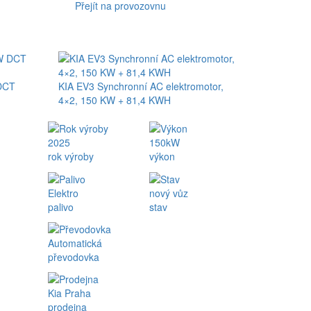
Přejít na provozovnu
 DCT
KIA EV3 Synchronní AC elektromotor,
4×2, 150 KW + 81,4 KWH
2025
150kW
rok výroby
výkon
Elektro
nový vůz
palivo
stav
Automatická
převodovka
Kia Praha
prodejna