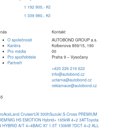
1 192 900,- Kč
1 339 980,- Kč
 nás
Kontakt
O společnosti
AUTOBOND GROUP a.s.
Kariéra
Kolbenova 859/15, 190
Pro média
00
Pro spotřebitele
Praha 9 – Vysočany
Partneři
+420 226 216 622
info@autobond.cz
uctarna@autobond.cz
reklamace@autobond.cz
55
roAce
Land Cruiser
UX 300h
Suzuki S-Cross PREMIUM
ADEM!
MG HS EMOTION Hybrid+ 165kW 4×2 3AT
Toyota
4 HYBRID A/T 4×4
BAIC X7 1.5T 130kW 7DCT 4×2 ALL