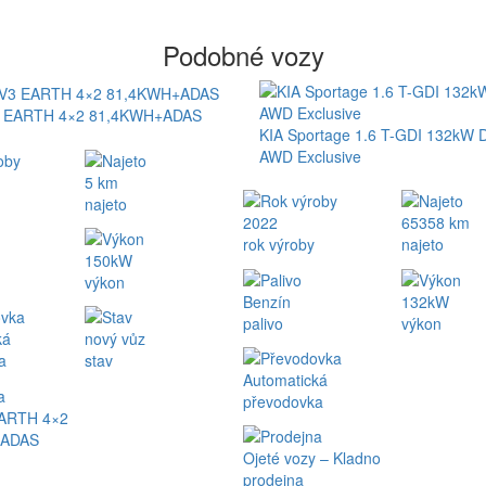
Podobné vozy
3 EARTH 4×2 81,4KWH+ADAS
KIA Sportage 1.6 T-GDI 132kW
AWD Exclusive
5 km
najeto
2022
65358 km
rok výroby
najeto
150kW
výkon
Benzín
132kW
palivo
výkon
ká
nový vůz
a
stav
Automatická
převodovka
EARTH 4×2
+ADAS
Ojeté vozy – Kladno
prodejna