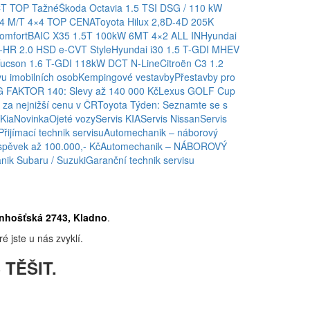
CT TOP Tažné
Škoda Octavia 1.5 TSI DSG / 110 kW
,4 M/T 4×4 TOP CENA
Toyota Hilux 2,8D-4D 205K
omfort
BAIC X35 1.5T 100kW 6MT 4×2 ALL IN
Hyundai
-HR 2.0 HSD e-CVT Style
Hyundai i30 1.5 T-GDI MHEV
Tucson 1.6 T-GDI 118kW DCT N-Line
Citroën C3 1.2
u imobilních osob
Kempingové vestavby
Přestavby pro
 FAKTOR 140: Slevy až 140 000 Kč
Lexus GOLF Cup
za nejnižší cenu v ČR
Toyota Týden: Seznamte se s
Kia
Novinka
Ojeté vozy
Servis KIA
Servis Nissan
Servis
Přijímací technik servisu
Automechanik – náborový
spěvek až 100.000,- Kč
Automechanik – NÁBOROVÝ
ik Subaru / Suzuki
Garanční technik servisu
nhošťská 2743, Kladno
.
é jste u nás zvyklí.
 TĚŠIT.