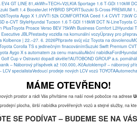
A EV4 GT LINE 81,4kWh+TECH+V2L
KIA Sportage 1.6 T-GDi 110kW D
zuki Swift 1.4 BoosterJet HYBRID SPORT
Suzuki S-Cross PREMIUM 1
026
Toyota Aygo X 1,0VVTi 52k COMFORT
KIA Ceed 1.4 CVVT 73kW C
HSD e-CVT Style
Hyundai Tucson 1.6 T-GDI 118kW DCT N-Line
Toyota C
n Plus
Toyota Proace Verso BEV 75kWh Business Comfort L2
Hyundai 
Executive JBL
Přestavby vozidla na komunální vozy
Úpravy pro přeprav
 Kolbence | 22.–27. 6. 2026
Připravte svůj vůz Toyota na dovolenou
MG
Toyota Corolla TS s jedinečným finacováním
Suzuki Swift Premium CVT 
yota Aygo X s automatem za cenu manuálu
Akční nabídka
Ford
Hyundai
 Golf Cup v Ostravici dopadl skvěle!!
AUTOBOND GROUP a.s. pomáhá
anik – Náborový příspěvek až 100.000,-Kč
Autoklempíř – náborový pří
– LCV specialista
Vedoucí prodeje nových LCV vozů TOYOTA
Automechan
MÁME OTEVŘENO!
nových prostor a rádi Vás přivítáme na naší nové pobočce na adrese
U
rodejní plocha, širší nabídka prověřených vozů a stejné služby, na kter
TE SE PODÍVAT – BUDEME SE NA VÁS