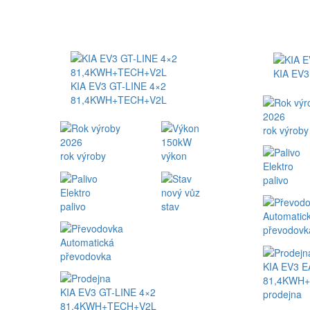
KIA EV
KIA EV3 GT-LINE 4×2
81,4KWH+TECH+V2L
2026
rok výroby
2026
150kW
rok výroby
výkon
Elektro
palivo
Elektro
nový vůz
palivo
stav
Automatic
převodovk
Automatická
převodovka
KIA EV3 
81,4KWH
KIA EV3 GT-LINE 4×2
prodejna
81,4KWH+TECH+V2L