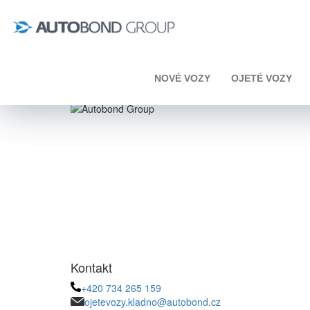
Úvod
Kia
XCeed
KIA XCeed 1.5 T-GDi 117kW
NOVÉ VOZY
OJETÉ VOZY
Kontakt
+420 734 265 159
ojetevozy.kladno@autobond.cz