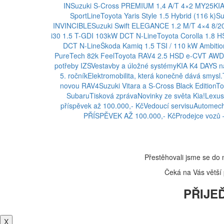
IN
Suzuki S-Cross PREMIUM 1,4 A/T 4×2 MY25
KI
SportLine
Toyota Yaris Style 1.5 Hybrid (116 k)
Su
INVINCIBLE
Suzuki Swift ELEGANCE 1.2 M/T 4×4 8/2
i30 1.5 T-GDI 103kW DCT N-Line
Toyota Corolla 1.8 
DCT N-Line
Škoda Kamiq 1.5 TSI / 110 kW Ambitio
PureTech 82k Feel
Toyota RAV4 2.5 HSD e-CVT AWD 
potřeby IZS
Vestavby a úložné systémy
KIA K4 DAYS na
5. ročník
Elektromobilita, která konečně dává smysl.
novou RAV4
Suzuki Vitara a S-Cross Black Edition
To
Subaru
Tisková zpráva
Novinky ze světa Kia!
Lexus
příspěvek až 100.000,- Kč
Vedoucí servisu
Automech
PŘÍSPĚVEK AŽ 100.000,- Kč
Prodejce vozů 
Přestěhovali jsme se do 
Čeká na Vás větší p
PŘIJEĎ
X