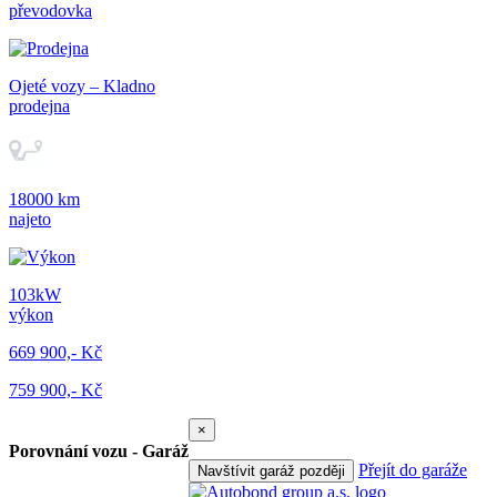
převodovka
Ojeté vozy – Kladno
prodejna
18000 km
najeto
103kW
výkon
669 900,- Kč
759 900,- Kč
×
Porovnání vozu - Garáž
Přejít do garáže
Navštívit garáž později