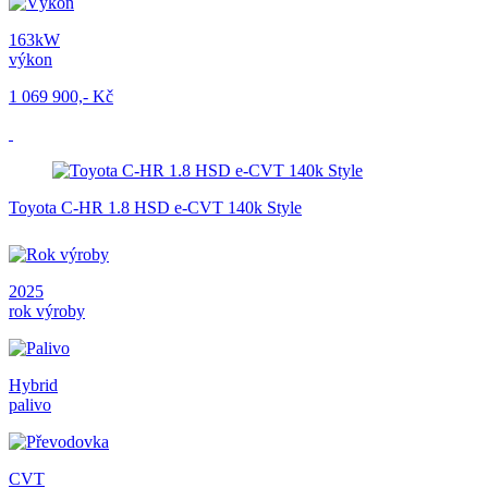
163kW
výkon
1 069 900,- Kč
Toyota C-HR 1.8 HSD e-CVT 140k Style
2025
rok výroby
Hybrid
palivo
CVT