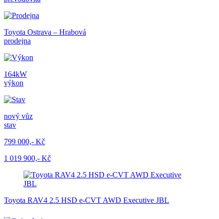
Toyota Ostrava – Hrabová
prodejna
164kW
výkon
nový vůz
stav
799 000,- Kč
1 019 900,- Kč
Toyota RAV4 2.5 HSD e-CVT AWD Executive JBL