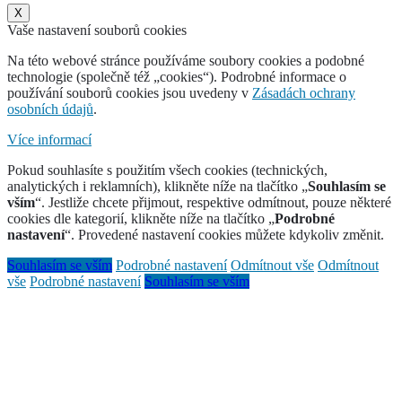
X
Vaše nastavení souborů cookies
Na této webové stránce používáme soubory cookies a podobné
technologie (společně též „cookies“). Podrobné informace o
používání souborů cookies jsou uvedeny v
Zásadách ochrany
osobních údajů
.
Více informací
Pokud souhlasíte s použitím všech cookies (technických,
analytických i reklamních), klikněte níže na tlačítko „
Souhlasím se
vším
“. Jestliže chcete přijmout, respektive odmítnout, pouze některé
cookies dle kategorií, klikněte níže na tlačítko „
Podrobné
nastavení
“. Provedené nastavení cookies můžete kdykoliv změnit.
Souhlasím se vším
Podrobné nastavení
Odmítnout vše
Odmítnout
vše
Podrobné nastavení
Souhlasím se vším