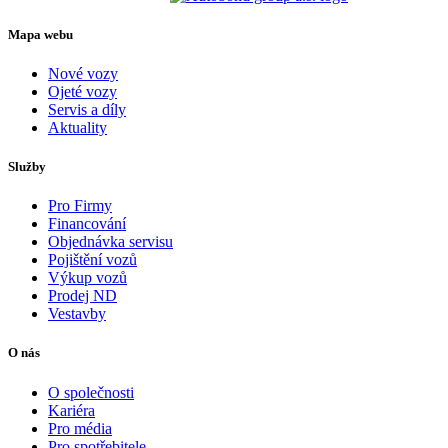
Mapa webu
Nové vozy
Ojeté vozy
Servis a díly
Aktuality
Služby
Pro Firmy
Financování
Objednávka servisu
Pojištění vozů
Výkup vozů
Prodej ND
Vestavby
O nás
O společnosti
Kariéra
Pro média
Pro spotřebitele