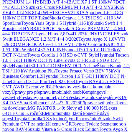
PREMIUM 1,4 HYBRID A/T 4×4
BAIC X7 1.5T 130kW 7DCT
4×2 ALL IN
Suzuki S-Cross PREMIUM 1,4 A/T 4×2 MY25
KIA
EV4 GT LINE 81,4kWh+TECH+V2L
KIA Sportage 1.6 T-GDi
110kW DCT TOP Tažné
Škoda Octavia 1.5 TSI DSG / 110 kW
SportLine
Toyota Yaris Style 1.5 Hybrid (116 k)
Suzuki Swift 1.4
BoosterJet HYBRID SPORT
Suzuki S-Cross PREMIUM 1,4 M/T
4×4 TOP CENA
Toyota Hilux 2,8D-4D 205K INVINCIBLE
Suzuki
Swift ELEGANCE 1.2 M/T 4×4 8/2026
Toyota Aygo X 1,0VVTi
52k COMFORT
KIA Ceed 1.4 CVVT 73kW Comfort
BAIC X35
1.5T 100kW 6MT 4×2 ALL IN
Hyundai i30 1.5 T-GDI 103kW
DCT N-Line
Toyota Corolla 1.8 HSD e-CVT Style
Hyundai Tucson
1.6 T-GDI 118kW DCT N-Line
Toyota C-HR 2.0 HSD e-CVT
Style
Hyundai i30 1.5 T-GDI MHEV DCT N-Line
Škoda Kamiq 1.5
TSI / 110 kW Ambition Plus
Toyota Proace Verso BEV 75kWh
Business Comfort L2
Hyundai Tucson 1.6 T-GDI 118kW DCT N-
Line
Citroën C3 1.2 PureTech 82k Feel
Toyota RAV4 2.5 HSD e-
CVT AWD Executive JBL
Přestavby vozidla na komunální
vozy
Úpravy pro přepravu imobilních osob
Kempingové
vestavby
Přestavby pro potřeby IZS
Vestavby a úložné systémy
KIA
K4 DAYS na Kolbence | 22.–27. 6. 2026
Připravte svůj vůz Toyota
na dovolenou
MG FAKTOR 140: Slevy až 140 000 Kč
Lexus
GOLF Cup 5. ročník
Elektromobilita, která konečně dává
smysl.
Toyota Corolla TS s jedinečným finacováním
Suzuki Swift
Premium CVT za nejnižší cenu v ČR
Toyota Týden: Seznamte se s
novou RAV4
Suzuki Vitara a S-Cross Black Edition
Toyota Aygo X