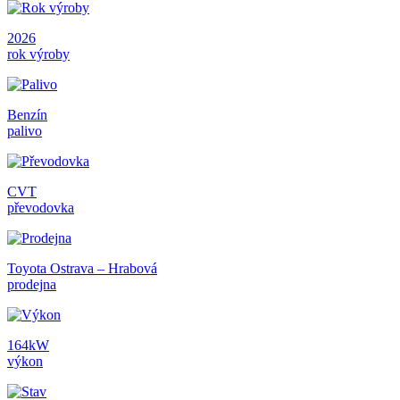
2026
rok výroby
Benzín
palivo
CVT
převodovka
Toyota Ostrava – Hrabová
prodejna
164kW
výkon