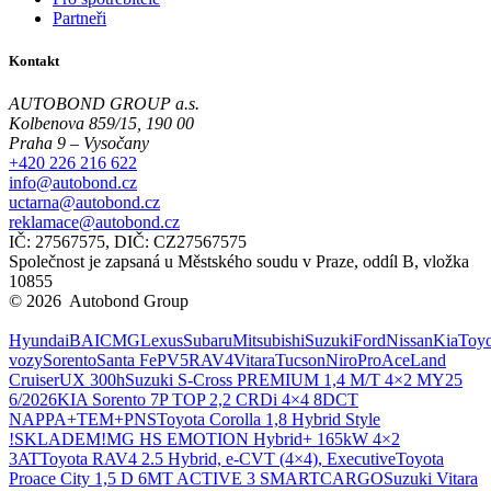
Partneři
Kontakt
AUTOBOND GROUP a.s.
Kolbenova 859/15, 190 00
Praha 9 – Vysočany
+420 226 216 622
info@autobond.cz
uctarna@autobond.cz
reklamace@autobond.cz
IČ: 27567575, DIČ: CZ27567575
Společnost je zapsaná u Městského soudu v Praze, oddíl B, vložka
10855
© 2026 Autobond Group
Otevřít nastavení preferencí cookies.
Hyundai
BAIC
MG
Lexus
Subaru
Mitsubishi
Suzuki
Ford
Nissan
Kia
Toyo
vozy
Sorento
Santa Fe
PV5
RAV4
Vitara
Tucson
Niro
ProAce
Land
Cruiser
UX 300h
Suzuki S-Cross PREMIUM 1,4 M/T 4×2 MY25
6/2026
KIA Sorento 7P TOP 2,2 CRDi 4×4 8DCT
NAPPA+TEM+PNS
Toyota Corolla 1,8 Hybrid Style
!SKLADEM!
MG HS EMOTION Hybrid+ 165kW 4×2
3AT
Toyota RAV4 2.5 Hybrid, e-CVT (4×4), Executive
Toyota
Proace City 1,5 D 6MT ACTIVE 3 SMARTCARGO
Suzuki Vitara