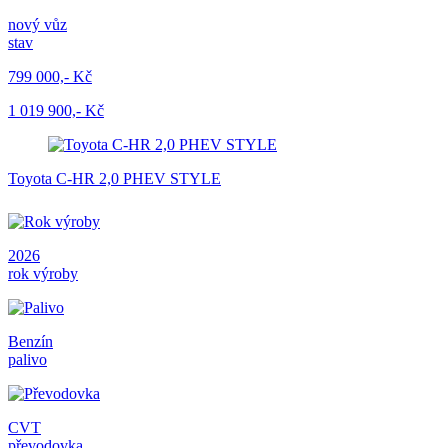
nový vůz
stav
799 000,- Kč
1 019 900,- Kč
Toyota C-HR 2,0 PHEV STYLE
2026
rok výroby
Benzín
palivo
CVT
převodovka