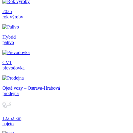
2025
rok výroby
Hybrid
palivo
CVT
převodovka
Ojeté vozy – Ostrava-Hrabová
prodejna
12252 km
najeto