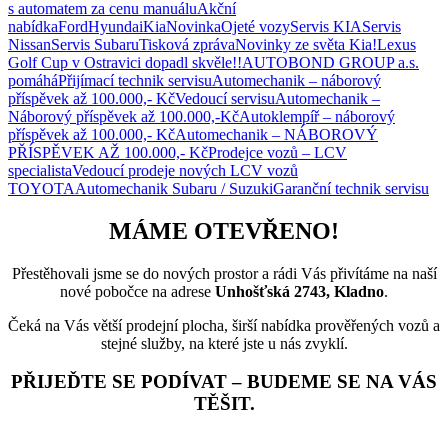
s automatem za cenu manuálu
Akční
nabídka
Ford
Hyundai
Kia
Novinka
Ojeté vozy
Servis KIA
Servis
Nissan
Servis Subaru
Tisková zpráva
Novinky ze světa Kia!
Lexus
Golf Cup v Ostravici dopadl skvěle!!
AUTOBOND GROUP a.s.
pomáhá
Přijímací technik servisu
Automechanik – náborový
příspěvek až 100.000,- Kč
Vedoucí servisu
Automechanik –
Náborový příspěvek až 100.000,-Kč
Autoklempíř – náborový
příspěvek až 100.000,- Kč
Automechanik – NÁBOROVÝ
PŘÍSPĚVEK AŽ 100.000,- Kč
Prodejce vozů – LCV
specialista
Vedoucí prodeje nových LCV vozů
TOYOTA
Automechanik Subaru / Suzuki
Garanční technik servisu
MÁME OTEVŘENO!
Přestěhovali jsme se do nových prostor a rádi Vás přivítáme na naší
nové pobočce na adrese
Unhošťská 2743, Kladno
.
Čeká na Vás větší prodejní plocha, širší nabídka prověřených vozů a
stejné služby, na které jste u nás zvyklí.
PŘIJEĎTE SE PODÍVAT – BUDEME SE NA VÁS
TĚŠIT.