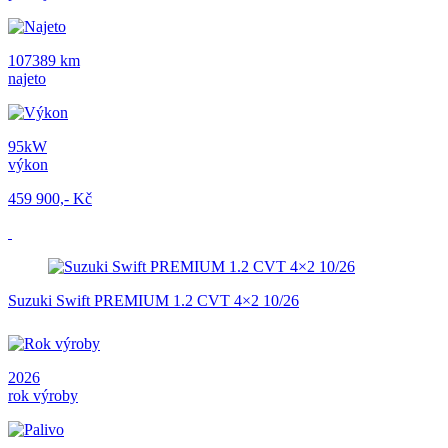
107389 km
najeto
95kW
výkon
459 900,- Kč
Suzuki Swift PREMIUM 1.2 CVT 4×2 10/26
2026
rok výroby