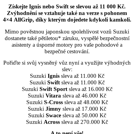
Získejte Ignis nebo Swift se slevou až 11 000 Kč.
Zvýhodnění se vztahuje také na verze s pohonem
4×4 AllGrip, díky kterým dojedete kdykoli kamkoli.
Mimo pověstnou japonskou spolehlivost vozů Suzuki
dostanete také pětiletou* záruku, vyspělé bezpečnostní
asistenty a úsporné motory pro vaše pohodové a
bezpečné cestování.
Pořiďte si svůj vysněný vůz nyní a využijte výhodných
slev:
Suzuki
Ignis
sleva až 11.000 Kč
Suzuki
Swift
sleva až 11.000 Kč
Suzuki
Swift
Sport
sleva až 16.000 Kč
Suzuki
Vitara
sleva až 46.000 Kč
Suzuki
S-Cross
sleva až 48.000 Kč
Suzuki
Jimny
sleva až 17.000 Kč
Suzuki
Swace
sleva až 50.000 Kč
Suzuki
Across
sleva až 270.000 Kč
A to není vše!