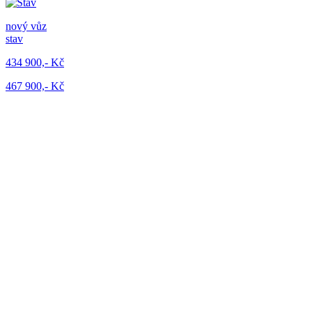
nový vůz
stav
434 900,- Kč
467 900,- Kč