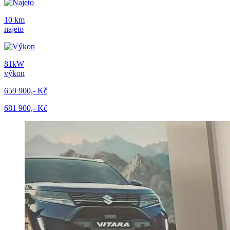
10 km
najeto
81kW
výkon
659 900,- Kč
681 900,- Kč