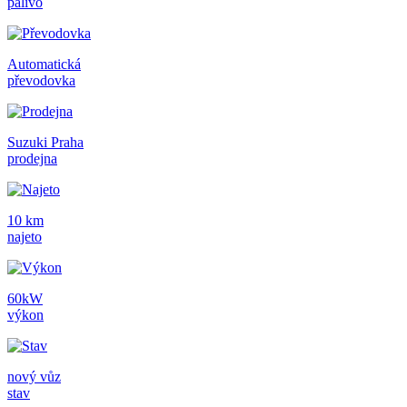
palivo
Automatická
převodovka
Suzuki Praha
prodejna
10 km
najeto
60kW
výkon
nový vůz
stav