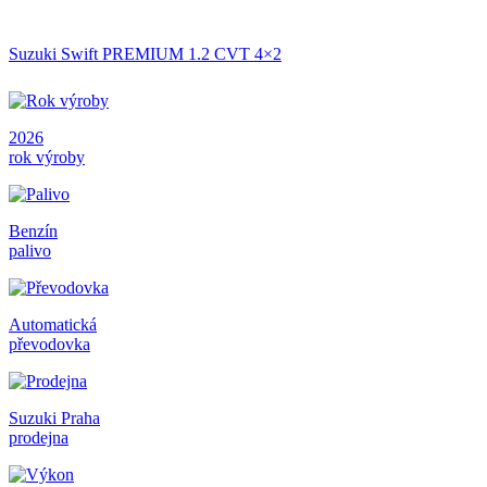
Suzuki Swift PREMIUM 1.2 CVT 4×2
2026
rok výroby
Benzín
palivo
Automatická
převodovka
Suzuki Praha
prodejna