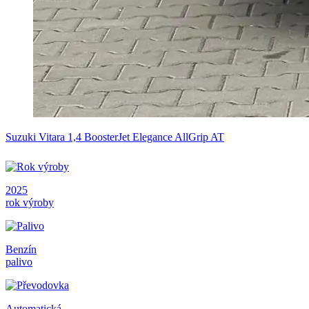
Suzuki Vitara 1,4 BoosterJet Elegance AllGrip AT
2025
rok výroby
Benzín
palivo
Automatická