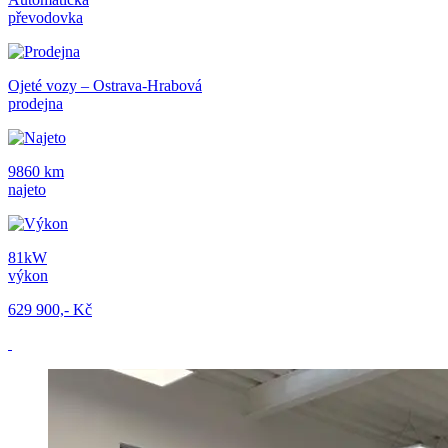
převodovka
Ojeté vozy – Ostrava-Hrabová
prodejna
9860 km
najeto
81kW
výkon
629 900,- Kč