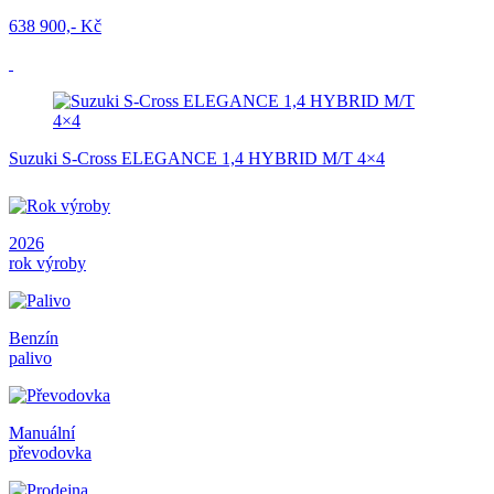
638 900,- Kč
Suzuki S-Cross ELEGANCE 1,4 HYBRID M/T 4×4
2026
rok výroby
Benzín
palivo
Manuální
převodovka