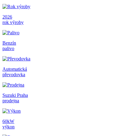
2026
rok výroby
Benzín
palivo
Automatická
převodovka
Suzuki Praha
prodejna
60kW
výkon