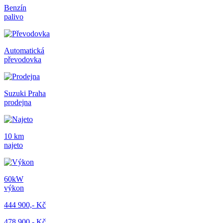
Benzín
palivo
Automatická
převodovka
Suzuki Praha
prodejna
10 km
najeto
60kW
výkon
444 900,- Kč
478 900,- Kč