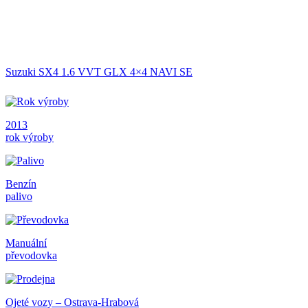
Suzuki SX4 1.6 VVT GLX 4×4 NAVI SE
2013
rok výroby
Benzín
palivo
Manuální
převodovka
Ojeté vozy – Ostrava-Hrabová