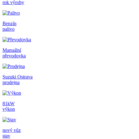
rok výroby
Benzín
palivo
Manuální
převodovka
Suzuki Ostrava
prodejna
81kW
výkon
nový vůz
stav