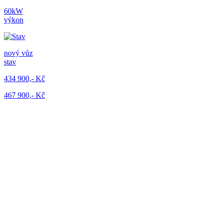
60kW
výkon
nový vůz
stav
434 900,- Kč
467 900,- Kč