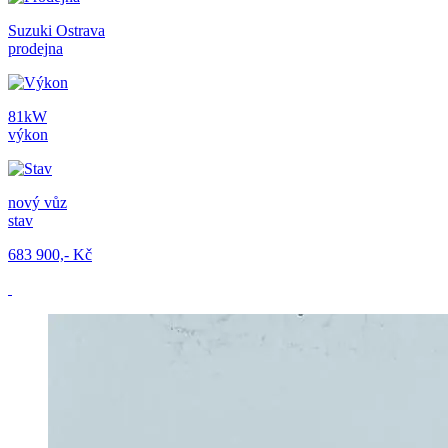
Suzuki Ostrava
prodejna
81kW
výkon
nový vůz
stav
683 900,- Kč