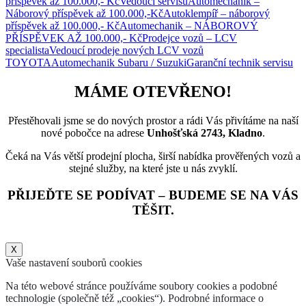
příspěvek až 100.000,- Kč
Vedoucí servisu
Automechanik –
Náborový příspěvek až 100.000,-Kč
Autoklempíř – náborový
příspěvek až 100.000,- Kč
Automechanik – NÁBOROVÝ
PŘÍSPĚVEK AŽ 100.000,- Kč
Prodejce vozů – LCV
specialista
Vedoucí prodeje nových LCV vozů
TOYOTA
Automechanik Subaru / Suzuki
Garanční technik servisu
MÁME OTEVŘENO!
Přestěhovali jsme se do nových prostor a rádi Vás přivítáme na naší
nové pobočce na adrese
Unhošťská 2743, Kladno
.
Čeká na Vás větší prodejní plocha, širší nabídka prověřených vozů a
stejné služby, na které jste u nás zvyklí.
PŘIJEĎTE SE PODÍVAT – BUDEME SE NA VÁS
TĚŠIT.
X
Vaše nastavení souborů cookies
Na této webové stránce používáme soubory cookies a podobné
technologie (společně též „cookies“). Podrobné informace o