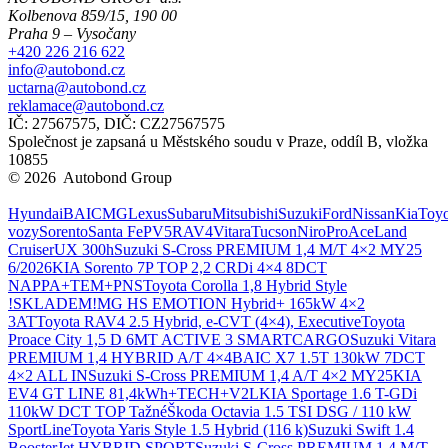
Kolbenova 859/15, 190 00
Praha 9 – Vysočany
+420 226 216 622
info@autobond.cz
uctarna@autobond.cz
reklamace@autobond.cz
IČ: 27567575, DIČ: CZ27567575
Společnost je zapsaná u Městského soudu v Praze, oddíl B, vložka
10855
© 2026 Autobond Group
Otevřít nastavení preferencí cookies.
Hyundai
BAIC
MG
Lexus
Subaru
Mitsubishi
Suzuki
Ford
Nissan
Kia
Toyo
vozy
Sorento
Santa Fe
PV5
RAV4
Vitara
Tucson
Niro
ProAce
Land
Cruiser
UX 300h
Suzuki S-Cross PREMIUM 1,4 M/T 4×2 MY25
6/2026
KIA Sorento 7P TOP 2,2 CRDi 4×4 8DCT
NAPPA+TEM+PNS
Toyota Corolla 1,8 Hybrid Style
!SKLADEM!
MG HS EMOTION Hybrid+ 165kW 4×2
3AT
Toyota RAV4 2.5 Hybrid, e-CVT (4×4), Executive
Toyota
Proace City 1,5 D 6MT ACTIVE 3 SMARTCARGO
Suzuki Vitara
PREMIUM 1,4 HYBRID A/T 4×4
BAIC X7 1.5T 130kW 7DCT
4×2 ALL IN
Suzuki S-Cross PREMIUM 1,4 A/T 4×2 MY25
KIA
EV4 GT LINE 81,4kWh+TECH+V2L
KIA Sportage 1.6 T-GDi
110kW DCT TOP Tažné
Škoda Octavia 1.5 TSI DSG / 110 kW
SportLine
Toyota Yaris Style 1.5 Hybrid (116 k)
Suzuki Swift 1.4
BoosterJet HYBRID SPORT
Suzuki S-Cross PREMIUM 1,4 M/T