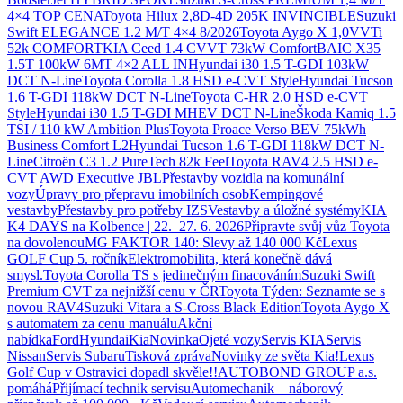
4×4 TOP CENA
Toyota Hilux 2,8D-4D 205K INVINCIBLE
Suzuki
Swift ELEGANCE 1.2 M/T 4×4 8/2026
Toyota Aygo X 1,0VVTi
52k COMFORT
KIA Ceed 1.4 CVVT 73kW Comfort
BAIC X35
1.5T 100kW 6MT 4×2 ALL IN
Hyundai i30 1.5 T-GDI 103kW
DCT N-Line
Toyota Corolla 1.8 HSD e-CVT Style
Hyundai Tucson
1.6 T-GDI 118kW DCT N-Line
Toyota C-HR 2.0 HSD e-CVT
Style
Hyundai i30 1.5 T-GDI MHEV DCT N-Line
Škoda Kamiq 1.5
TSI / 110 kW Ambition Plus
Toyota Proace Verso BEV 75kWh
Business Comfort L2
Hyundai Tucson 1.6 T-GDI 118kW DCT N-
Line
Citroën C3 1.2 PureTech 82k Feel
Toyota RAV4 2.5 HSD e-
CVT AWD Executive JBL
Přestavby vozidla na komunální
vozy
Úpravy pro přepravu imobilních osob
Kempingové
vestavby
Přestavby pro potřeby IZS
Vestavby a úložné systémy
KIA
K4 DAYS na Kolbence | 22.–27. 6. 2026
Připravte svůj vůz Toyota
na dovolenou
MG FAKTOR 140: Slevy až 140 000 Kč
Lexus
GOLF Cup 5. ročník
Elektromobilita, která konečně dává
smysl.
Toyota Corolla TS s jedinečným finacováním
Suzuki Swift
Premium CVT za nejnižší cenu v ČR
Toyota Týden: Seznamte se s
novou RAV4
Suzuki Vitara a S-Cross Black Edition
Toyota Aygo X
s automatem za cenu manuálu
Akční
nabídka
Ford
Hyundai
Kia
Novinka
Ojeté vozy
Servis KIA
Servis
Nissan
Servis Subaru
Tisková zpráva
Novinky ze světa Kia!
Lexus
Golf Cup v Ostravici dopadl skvěle!!
AUTOBOND GROUP a.s.
pomáhá
Přijímací technik servisu
Automechanik – náborový