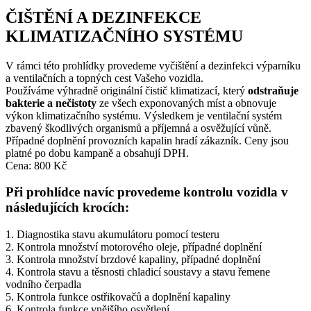
ČIŠTĚNÍ A DEZINFEKCE
KLIMATIZAČNÍHO SYSTÉMU
V rámci této prohlídky provedeme vyčištění a dezinfekci výparníku
a ventilačních a topných cest Vašeho vozidla.
Používáme výhradně originální čistič klimatizací, který
odstraňuje
bakterie a nečistoty
ze všech exponovaných míst a obnovuje
výkon klimatizačního systému. Výsledkem je ventilační systém
zbavený škodlivých organismů a příjemná a osvěžující vůně.
Případné doplnění provozních kapalin hradí zákazník. Ceny jsou
platné po dobu kampaně a obsahují DPH.
Cena: 800 Kč
Při prohlídce navíc provedeme kontrolu vozidla v
následujících krocích:
1. Diagnostika stavu akumulátoru pomocí testeru
2. Kontrola množství motorového oleje, případné doplnění
3. Kontrola množství brzdové kapaliny, případné doplnění
4. Kontrola stavu a těsnosti chladicí soustavy a stavu řemene
vodního čerpadla
5. Kontrola funkce ostřikovačů a doplnění kapaliny
6. Kontrola funkce vnějšího osvětlení