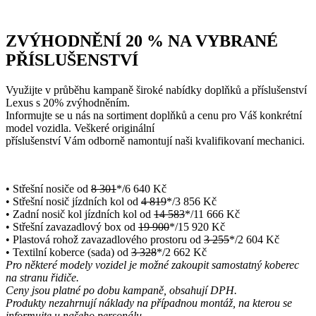
ZVÝHODNĚNÍ 20 % NA VYBRANÉ
PŘÍSLUŠENSTVÍ
Využijte v průběhu kampaně široké nabídky doplňků a příslušenství
Lexus s 20% zvýhodněním.
Informujte se u nás na sortiment doplňků a cenu pro Váš konkrétní
model vozidla. Veškeré originální
příslušenství Vám odborně namontují naši kvalifikovaní mechanici.
• Střešní nosiče od
8 301
*/6 640 Kč
• Střešní nosič jízdních kol od
4 819
*/3 856 Kč
• Zadní nosič kol jízdních kol od
14 583
*/11 666 Kč
• Střešní zavazadlový box od
19 900
*/15 920 Kč
• Plastová rohož zavazadlového prostoru od
3 255
*/2 604 Kč
• Textilní koberce (sada) od
3 328
*/2 662 Kč
Pro některé modely vozidel je možné zakoupit samostatný koberec
na stranu řidiče.
Ceny jsou platné po dobu kampaně, obsahují DPH.
Produkty nezahrnují náklady na případnou montáž, na kterou se
informujte u našeho personálu.