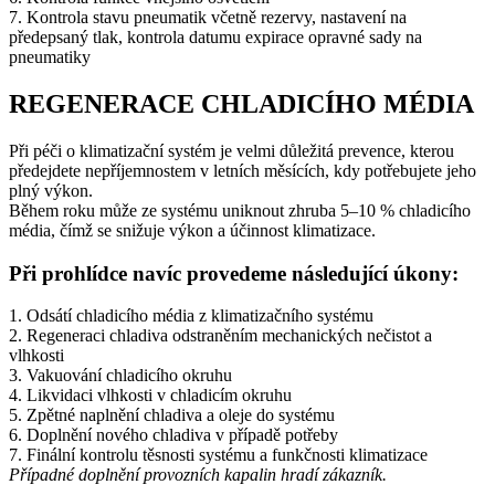
7. Kontrola stavu pneumatik včetně rezervy, nastavení na
předepsaný tlak, kontrola datumu expirace opravné sady na
pneumatiky
REGENERACE CHLADICÍHO MÉDIA
Při péči o klimatizační systém je velmi důležitá prevence, kterou
předejdete nepříjemnostem v letních měsících, kdy potřebujete jeho
plný výkon.
Během roku může ze systému uniknout zhruba 5–10 % chladicího
média, čímž se snižuje výkon a účinnost klimatizace.
Při prohlídce navíc provedeme následující úkony:
1. Odsátí chladicího média z klimatizačního systému
2. Regeneraci chladiva odstraněním mechanických nečistot a
vlhkosti
3. Vakuování chladicího okruhu
4. Likvidaci vlhkosti v chladicím okruhu
5. Zpětné naplnění chladiva a oleje do systému
6. Doplnění nového chladiva v případě potřeby
7. Finální kontrolu těsnosti systému a funkčnosti klimatizace
Případné doplnění provozních kapalin hradí zákazník.