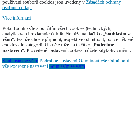
používání souborů cookies jsou uvedeny v
Zásadách ochrany
osobních údajů
.
Více informací
Pokud souhlasíte s použitím všech cookies (technických,
analytických i reklamních), klikněte níže na tlačítko „
Souhlasím se
vším
“. Jestliže chcete přijmout, respektive odmítnout, pouze některé
cookies dle kategorií, klikněte níže na tlačítko „
Podrobné
nastavení
“. Provedené nastavení cookies můžete kdykoliv změnit.
Souhlasím se vším
Podrobné nastavení
Odmítnout vše
Odmítnout
vše
Podrobné nastavení
Souhlasím se vším