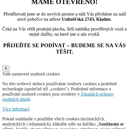
MÁME OTEVŘENO!
Přestěhovali jsme se do nových prostor a rádi Vás přivítáme na naší
nové pobočce na adrese
Unhošťská 2743, Kladno
.
Čeká na Vás větší prodejní plocha, širší nabídka prověřených vozů a
stejné služby, na které jste u nás zvyklí.
PŘIJEĎTE SE PODÍVAT – BUDEME SE NA VÁS
TĚŠIT.
X
Vaše nastavení souborů cookies
Na této webové stránce používáme soubory cookies a podobné
technologie (společně též „cookies“). Podrobné informace o
používání souborů cookies jsou uvedeny v
Zásadách ochrany
osobních údajů
.
Více informací
Pokud souhlasíte s použitím všech cookies (technických,
analytických i reklamních), klikněte níže na tlačítko „
Souhlasím se