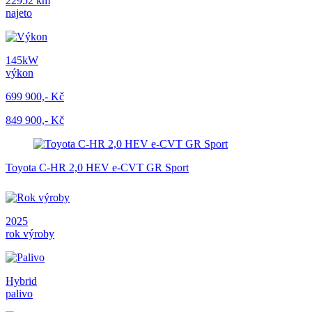
22952 km
najeto
145kW
výkon
699 900,- Kč
849 900,- Kč
Toyota C-HR 2,0 HEV e-CVT GR Sport
2025
rok výroby
Hybrid
palivo