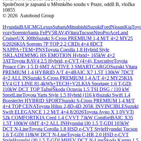
Společnost je zapsaná u Městského soudu v Praze, oddíl B, vložka
10855
© 2026 Autobond Group
Otevřít nastavení preferencí cookies.
Hyundai
BAIC
MG
Lexus
Subaru
Mitsubishi
Suzuki
Ford
Nissan
Kia
Toyo
vozy
Sorento
Santa Fe
PV5
RAV4
Vitara
Tucson
Niro
ProAce
Land
Cruiser
UX 300h
Suzuki S-Cross PREMIUM 1,4 M/T 4×2 MY25
6/2026
KIA Sorento 7P TOP 2,2 CRDi 4×4 8DCT
NAPPA+TEM+PNS
Toyota Corolla 1,8 Hybrid Style
!SKLADEM!
MG HS EMOTION Hybrid+ 165kW 4×2
3AT
Toyota RAV4 2.5 Hybrid, e-CVT (4×4), Executive
Toyota
Proace City 1,5 D 6MT ACTIVE 3 SMARTCARGO
Suzuki Vitara
PREMIUM 1,4 HYBRID A/T 4×4
BAIC X7 1.5T 130kW 7DCT
4×2 ALL IN
Suzuki S-Cross PREMIUM 1,4 A/T 4×2 MY25
KIA
EV4 GT LINE 81,4kWh+TECH+V2L
KIA Sportage 1.6 T-GDi
110kW DCT TOP Tažné
Škoda Octavia 1.5 TSI DSG / 110 kW
SportLine
Toyota Yaris Style 1.5 Hybrid (116 k)
Suzuki Swift 1.4
BoosterJet HYBRID SPORT
Suzuki S-Cross PREMIUM 1,4 M/T
4×4 TOP CENA
Toyota Hilux 2,8D-4D 205K INVINCIBLE
Suzuki
Swift ELEGANCE 1.2 M/T 4×4 8/2026
Toyota Aygo X 1,0VVTi
52k COMFORT
KIA Ceed 1.4 CVVT 73kW Comfort
BAIC X35
1.5T 100kW 6MT 4×2 ALL IN
Hyundai i30 1.5 T-GDI 103kW
DCT N-Line
Toyota Corolla 1.8 HSD e-CVT Style
Hyundai Tucson
1.6 T-GDI 118kW DCT N-Line
Toyota C-HR 2.0 HSD e-CVT
Style
Hyundai i30 1.5 T-GDI MHEV DCT N-Line
Škoda Kamiq 1.5