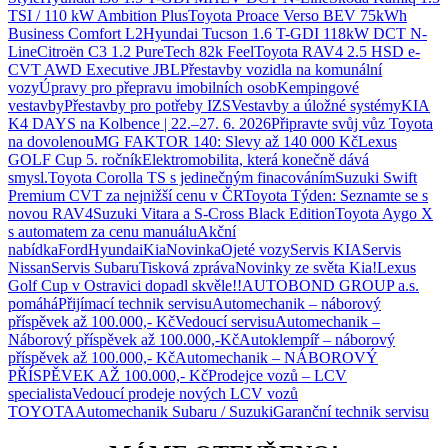
TSI / 110 kW Ambition Plus
Toyota Proace Verso BEV 75kWh
Business Comfort L2
Hyundai Tucson 1.6 T-GDI 118kW DCT N-
Line
Citroën C3 1.2 PureTech 82k Feel
Toyota RAV4 2.5 HSD e-
CVT AWD Executive JBL
Přestavby vozidla na komunální
vozy
Úpravy pro přepravu imobilních osob
Kempingové
vestavby
Přestavby pro potřeby IZS
Vestavby a úložné systémy
KIA
K4 DAYS na Kolbence | 22.–27. 6. 2026
Připravte svůj vůz Toyota
na dovolenou
MG FAKTOR 140: Slevy až 140 000 Kč
Lexus
GOLF Cup 5. ročník
Elektromobilita, která konečně dává
smysl.
Toyota Corolla TS s jedinečným finacováním
Suzuki Swift
Premium CVT za nejnižší cenu v ČR
Toyota Týden: Seznamte se s
novou RAV4
Suzuki Vitara a S-Cross Black Edition
Toyota Aygo X
s automatem za cenu manuálu
Akční
nabídka
Ford
Hyundai
Kia
Novinka
Ojeté vozy
Servis KIA
Servis
Nissan
Servis Subaru
Tisková zpráva
Novinky ze světa Kia!
Lexus
Golf Cup v Ostravici dopadl skvěle!!
AUTOBOND GROUP a.s.
pomáhá
Přijímací technik servisu
Automechanik – náborový
příspěvek až 100.000,- Kč
Vedoucí servisu
Automechanik –
Náborový příspěvek až 100.000,-Kč
Autoklempíř – náborový
příspěvek až 100.000,- Kč
Automechanik – NÁBOROVÝ
PŘÍSPĚVEK AŽ 100.000,- Kč
Prodejce vozů – LCV
specialista
Vedoucí prodeje nových LCV vozů
TOYOTA
Automechanik Subaru / Suzuki
Garanční technik servisu