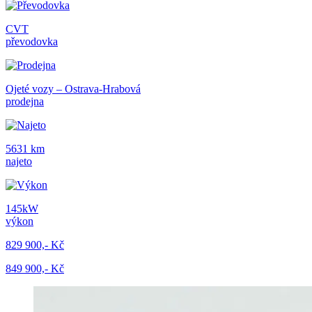
CVT
převodovka
Ojeté vozy – Ostrava-Hrabová
prodejna
5631 km
najeto
145kW
výkon
829 900,- Kč
849 900,- Kč