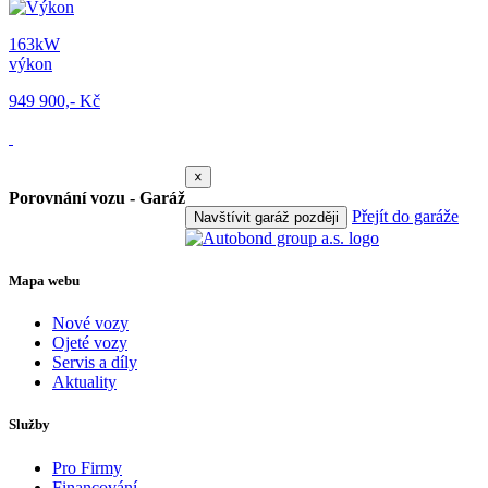
163kW
výkon
949 900,- Kč
×
Porovnání vozu - Garáž
Přejít do garáže
Navštívit garáž později
Mapa webu
Nové vozy
Ojeté vozy
Servis a díly
Aktuality
Služby
Pro Firmy
Financování