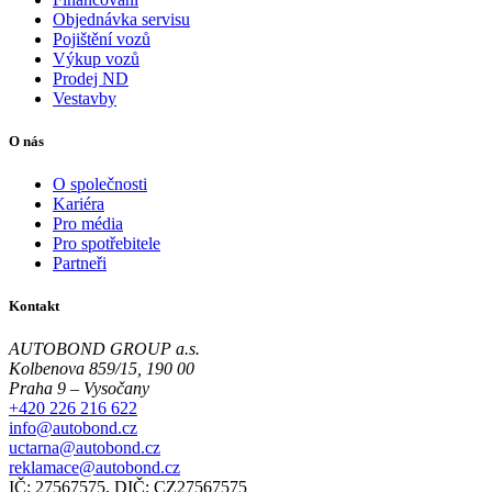
Objednávka servisu
Pojištění vozů
Výkup vozů
Prodej ND
Vestavby
O nás
O společnosti
Kariéra
Pro média
Pro spotřebitele
Partneři
Kontakt
AUTOBOND GROUP a.s.
Kolbenova 859/15, 190 00
Praha 9 – Vysočany
+420 226 216 622
info@autobond.cz
uctarna@autobond.cz
reklamace@autobond.cz
IČ: 27567575, DIČ: CZ27567575