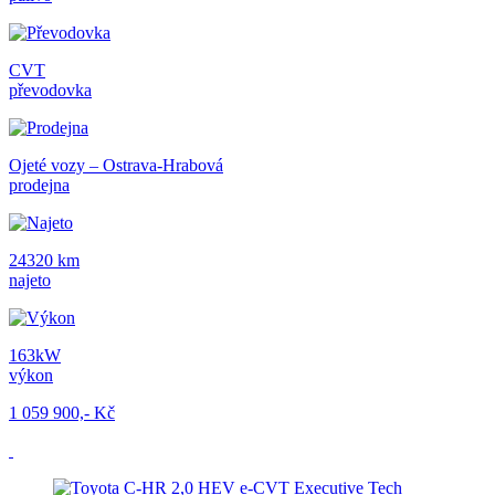
CVT
převodovka
Ojeté vozy – Ostrava-Hrabová
prodejna
24320 km
najeto
163kW
výkon
1 059 900,- Kč