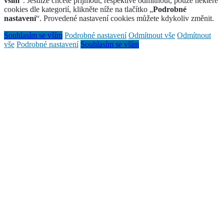
vším
“. Jestliže chcete přijmout, respektive odmítnout, pouze některé
cookies dle kategorií, klikněte níže na tlačítko „
Podrobné
nastavení
“. Provedené nastavení cookies můžete kdykoliv změnit.
Souhlasím se vším
Podrobné nastavení
Odmítnout vše
Odmítnout
vše
Podrobné nastavení
Souhlasím se vším