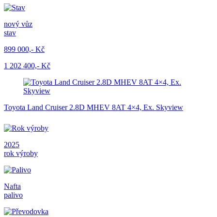
nový vůz
stav
899 000,- Kč
1 202 400,- Kč
Toyota Land Cruiser 2.8D MHEV 8AT 4×4, Ex. Skyview
2025
rok výroby
Nafta
palivo