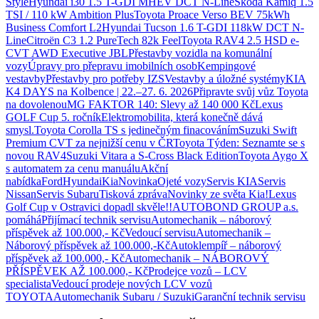
Style
Hyundai i30 1.5 T-GDI MHEV DCT N-Line
Škoda Kamiq 1.5
TSI / 110 kW Ambition Plus
Toyota Proace Verso BEV 75kWh
Business Comfort L2
Hyundai Tucson 1.6 T-GDI 118kW DCT N-
Line
Citroën C3 1.2 PureTech 82k Feel
Toyota RAV4 2.5 HSD e-
CVT AWD Executive JBL
Přestavby vozidla na komunální
vozy
Úpravy pro přepravu imobilních osob
Kempingové
vestavby
Přestavby pro potřeby IZS
Vestavby a úložné systémy
KIA
K4 DAYS na Kolbence | 22.–27. 6. 2026
Připravte svůj vůz Toyota
na dovolenou
MG FAKTOR 140: Slevy až 140 000 Kč
Lexus
GOLF Cup 5. ročník
Elektromobilita, která konečně dává
smysl.
Toyota Corolla TS s jedinečným finacováním
Suzuki Swift
Premium CVT za nejnižší cenu v ČR
Toyota Týden: Seznamte se s
novou RAV4
Suzuki Vitara a S-Cross Black Edition
Toyota Aygo X
s automatem za cenu manuálu
Akční
nabídka
Ford
Hyundai
Kia
Novinka
Ojeté vozy
Servis KIA
Servis
Nissan
Servis Subaru
Tisková zpráva
Novinky ze světa Kia!
Lexus
Golf Cup v Ostravici dopadl skvěle!!
AUTOBOND GROUP a.s.
pomáhá
Přijímací technik servisu
Automechanik – náborový
příspěvek až 100.000,- Kč
Vedoucí servisu
Automechanik –
Náborový příspěvek až 100.000,-Kč
Autoklempíř – náborový
příspěvek až 100.000,- Kč
Automechanik – NÁBOROVÝ
PŘÍSPĚVEK AŽ 100.000,- Kč
Prodejce vozů – LCV
specialista
Vedoucí prodeje nových LCV vozů
TOYOTA
Automechanik Subaru / Suzuki
Garanční technik servisu