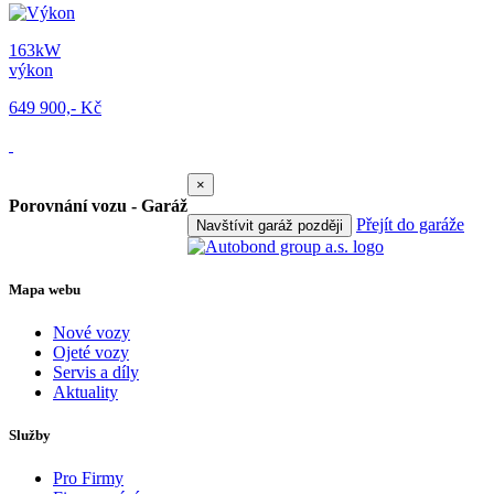
163kW
výkon
649 900,- Kč
×
Porovnání vozu - Garáž
Přejít do garáže
Navštívit garáž později
Mapa webu
Nové vozy
Ojeté vozy
Servis a díly
Aktuality
Služby
Pro Firmy