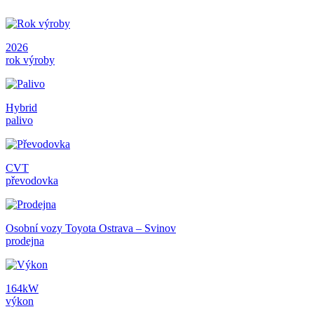
2026
rok výroby
Hybrid
palivo
CVT
převodovka
Osobní vozy Toyota Ostrava – Svinov
prodejna
164kW
výkon