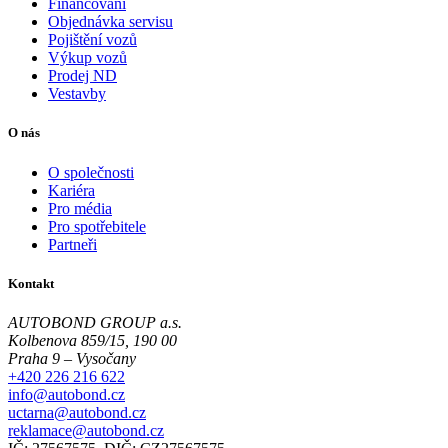
Financování
Objednávka servisu
Pojištění vozů
Výkup vozů
Prodej ND
Vestavby
O nás
O společnosti
Kariéra
Pro média
Pro spotřebitele
Partneři
Kontakt
AUTOBOND GROUP a.s.
Kolbenova 859/15, 190 00
Praha 9 – Vysočany
+420 226 216 622
info@autobond.cz
uctarna@autobond.cz
reklamace@autobond.cz