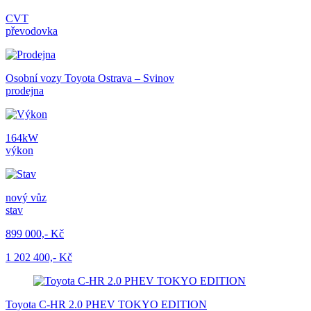
CVT
převodovka
Osobní vozy Toyota Ostrava – Svinov
prodejna
164kW
výkon
nový vůz
stav
899 000,- Kč
1 202 400,- Kč
Toyota C-HR 2.0 PHEV TOKYO EDITION