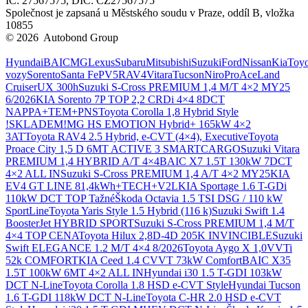
IČ: 27567575, DIČ: CZ27567575
Společnost je zapsaná u Městského soudu v Praze, oddíl B, vložka
10855
© 2026 Autobond Group
Otevřít nastavení preferencí cookies.
Hyundai
BAIC
MG
Lexus
Subaru
Mitsubishi
Suzuki
Ford
Nissan
Kia
Toyo
vozy
Sorento
Santa Fe
PV5
RAV4
Vitara
Tucson
Niro
ProAce
Land
Cruiser
UX 300h
Suzuki S-Cross PREMIUM 1,4 M/T 4×2 MY25
6/2026
KIA Sorento 7P TOP 2,2 CRDi 4×4 8DCT
NAPPA+TEM+PNS
Toyota Corolla 1,8 Hybrid Style
!SKLADEM!
MG HS EMOTION Hybrid+ 165kW 4×2
3AT
Toyota RAV4 2.5 Hybrid, e-CVT (4×4), Executive
Toyota
Proace City 1,5 D 6MT ACTIVE 3 SMARTCARGO
Suzuki Vitara
PREMIUM 1,4 HYBRID A/T 4×4
BAIC X7 1.5T 130kW 7DCT
4×2 ALL IN
Suzuki S-Cross PREMIUM 1,4 A/T 4×2 MY25
KIA
EV4 GT LINE 81,4kWh+TECH+V2L
KIA Sportage 1.6 T-GDi
110kW DCT TOP Tažné
Škoda Octavia 1.5 TSI DSG / 110 kW
SportLine
Toyota Yaris Style 1.5 Hybrid (116 k)
Suzuki Swift 1.4
BoosterJet HYBRID SPORT
Suzuki S-Cross PREMIUM 1,4 M/T
4×4 TOP CENA
Toyota Hilux 2,8D-4D 205K INVINCIBLE
Suzuki
Swift ELEGANCE 1.2 M/T 4×4 8/2026
Toyota Aygo X 1,0VVTi
52k COMFORT
KIA Ceed 1.4 CVVT 73kW Comfort
BAIC X35
1.5T 100kW 6MT 4×2 ALL IN
Hyundai i30 1.5 T-GDI 103kW
DCT N-Line
Toyota Corolla 1.8 HSD e-CVT Style
Hyundai Tucson
1.6 T-GDI 118kW DCT N-Line
Toyota C-HR 2.0 HSD e-CVT