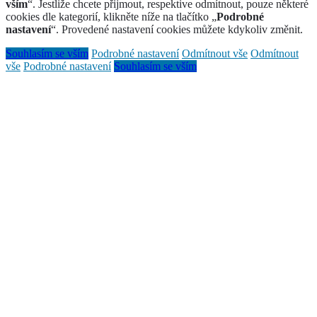
vším
“. Jestliže chcete přijmout, respektive odmítnout, pouze některé
cookies dle kategorií, klikněte níže na tlačítko „
Podrobné
nastavení
“. Provedené nastavení cookies můžete kdykoliv změnit.
Souhlasím se vším
Podrobné nastavení
Odmítnout vše
Odmítnout
vše
Podrobné nastavení
Souhlasím se vším