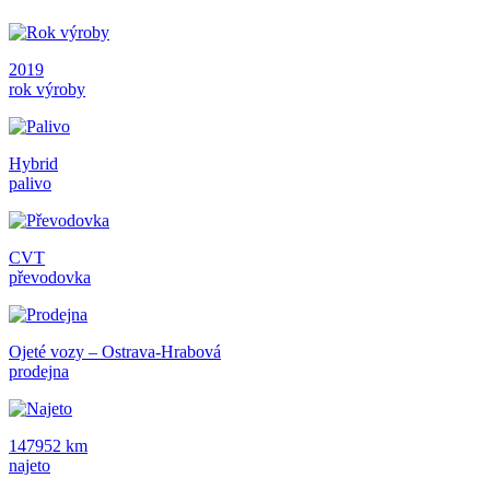
2019
rok výroby
Hybrid
palivo
CVT
převodovka
Ojeté vozy – Ostrava-Hrabová
prodejna
147952 km
najeto