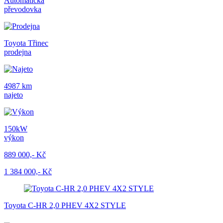
Automatická
převodovka
Toyota Třinec
prodejna
4987 km
najeto
150kW
výkon
889 000,- Kč
1 384 000,- Kč
Toyota C-HR 2,0 PHEV 4X2 STYLE