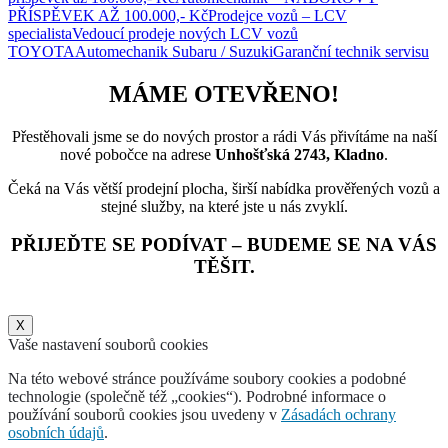
PŘÍSPĚVEK AŽ 100.000,- Kč
Prodejce vozů – LCV
specialista
Vedoucí prodeje nových LCV vozů
TOYOTA
Automechanik Subaru / Suzuki
Garanční technik servisu
MÁME OTEVŘENO!
Přestěhovali jsme se do nových prostor a rádi Vás přivítáme na naší
nové pobočce na adrese
Unhošťská 2743, Kladno
.
Čeká na Vás větší prodejní plocha, širší nabídka prověřených vozů a
stejné služby, na které jste u nás zvyklí.
PŘIJEĎTE SE PODÍVAT – BUDEME SE NA VÁS
TĚŠIT.
X
Vaše nastavení souborů cookies
Na této webové stránce používáme soubory cookies a podobné
technologie (společně též „cookies“). Podrobné informace o
používání souborů cookies jsou uvedeny v
Zásadách ochrany
osobních údajů
.