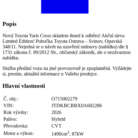
Popis
Nová Toyota Yaris Cross skladem ihned k odběru! Akční sleva
Limited Edition! Pobočka Toyota Ostrava – Svinov, Opavská
348/11. Nejedná se o návrh na uzavření smlouvy (nabídku) dle §
1731 zákona č. 89/2012 Sb., občanský zákoník, ale o nezávaznou
nabídku.
Služba předání vozu na jiné provozovně je zpoplatněná. Vyžádejte
si, prosím, aktuální informace u Vašeho prodejce.
Hlavní vlastnosti
Č. obj.:
O715002279
VIN:
JTDKBCBBX0A602286
Rok výroby:
2026
Palivo:
Hybrid
Převodovka:
CVT
3
Motor a výkon:
1490cm
, 87kW