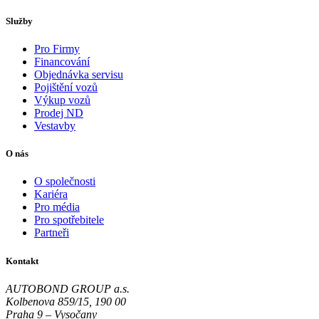
Služby
Pro Firmy
Financování
Objednávka servisu
Pojištění vozů
Výkup vozů
Prodej ND
Vestavby
O nás
O společnosti
Kariéra
Pro média
Pro spotřebitele
Partneři
Kontakt
AUTOBOND GROUP a.s.
Kolbenova 859/15, 190 00
Praha 9 – Vysočany