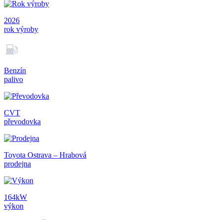
2026
rok výroby
Benzín
palivo
CVT
převodovka
Toyota Ostrava – Hrabová
prodejna
164kW
výkon