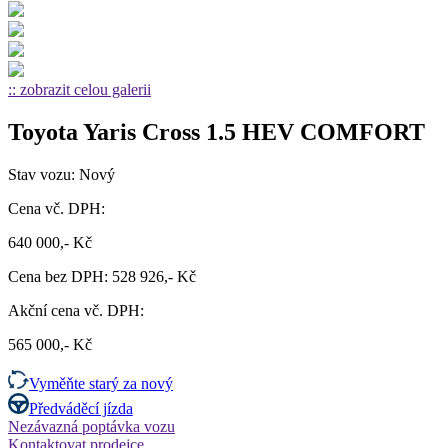
:: zobrazit celou galerii
Toyota Yaris Cross 1.5 HEV COMFORT
Stav vozu: Nový
Cena vč. DPH:
640 000,- Kč
Cena bez DPH: 528 926,- Kč
Akční cena vč. DPH:
565 000,- Kč
Vyměňte starý za nový
Předváděcí jízda
Nezávazná poptávka vozu
Kontaktovat prodejce