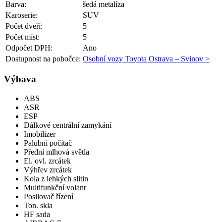
Barva:
šedá metalíza
Karoserie:
SUV
Počet dveří:
5
Počet míst:
5
Odpočet DPH:
Ano
Dostupnost na pobočce:
Osobní vozy Toyota Ostrava – Svinov >
Výbava
ABS
ASR
ESP
Dálkové centrální zamykání
Imobilizer
Palubní počítač
Přední mlhová světla
El. ovl. zrcátek
Výhřev zrcátek
Kola z lehkých slitin
Multifunkční volant
Posilovač řízení
Ton. skla
HF sada