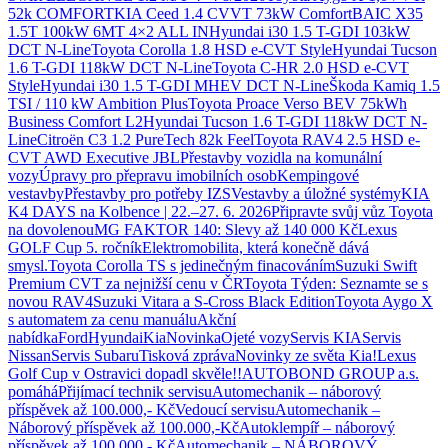
52k COMFORT
KIA Ceed 1.4 CVVT 73kW Comfort
BAIC X35
1.5T 100kW 6MT 4×2 ALL IN
Hyundai i30 1.5 T-GDI 103kW
DCT N-Line
Toyota Corolla 1.8 HSD e-CVT Style
Hyundai Tucson
1.6 T-GDI 118kW DCT N-Line
Toyota C-HR 2.0 HSD e-CVT
Style
Hyundai i30 1.5 T-GDI MHEV DCT N-Line
Škoda Kamiq 1.5
TSI / 110 kW Ambition Plus
Toyota Proace Verso BEV 75kWh
Business Comfort L2
Hyundai Tucson 1.6 T-GDI 118kW DCT N-
Line
Citroën C3 1.2 PureTech 82k Feel
Toyota RAV4 2.5 HSD e-
CVT AWD Executive JBL
Přestavby vozidla na komunální
vozy
Úpravy pro přepravu imobilních osob
Kempingové
vestavby
Přestavby pro potřeby IZS
Vestavby a úložné systémy
KIA
K4 DAYS na Kolbence | 22.–27. 6. 2026
Připravte svůj vůz Toyota
na dovolenou
MG FAKTOR 140: Slevy až 140 000 Kč
Lexus
GOLF Cup 5. ročník
Elektromobilita, která konečně dává
smysl.
Toyota Corolla TS s jedinečným finacováním
Suzuki Swift
Premium CVT za nejnižší cenu v ČR
Toyota Týden: Seznamte se s
novou RAV4
Suzuki Vitara a S-Cross Black Edition
Toyota Aygo X
s automatem za cenu manuálu
Akční
nabídka
Ford
Hyundai
Kia
Novinka
Ojeté vozy
Servis KIA
Servis
Nissan
Servis Subaru
Tisková zpráva
Novinky ze světa Kia!
Lexus
Golf Cup v Ostravici dopadl skvěle!!
AUTOBOND GROUP a.s.
pomáhá
Přijímací technik servisu
Automechanik – náborový
příspěvek až 100.000,- Kč
Vedoucí servisu
Automechanik –
Náborový příspěvek až 100.000,-Kč
Autoklempíř – náborový
příspěvek až 100.000,- Kč
Automechanik – NÁBOROVÝ