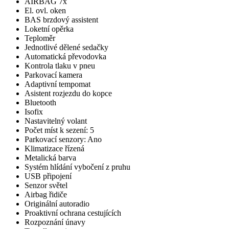
AIRBAG 7x
El. ovl. oken
BAS brzdový assistent
Loketní opěrka
Teploměr
Jednotlivé dělené sedačky
Automatická převodovka
Kontrola tlaku v pneu
Parkovací kamera
Adaptivní tempomat
Asistent rozjezdu do kopce
Bluetooth
Isofix
Nastavitelný volant
Počet míst k sezení: 5
Parkovací senzory: Ano
Klimatizace řízená
Metalická barva
Systém hlídání vybočení z pruhu
USB připojení
Senzor světel
Airbag řidiče
Originální autoradio
Proaktivní ochrana cestujících
Rozpoznání únavy