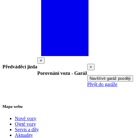
×
Předváděcí jízda
×
Porovnání vozu - Garáž
Navštívit garáž později
Přejít do garáže
Mapa webu
Nové vozy
Ojeté vozy
Servis a díly
Aktuality