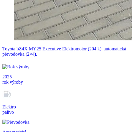
Toyota bZ4X MY25 Executive Elektromotor (204 k), automatická
převodovka (2×4),
2025
rok výroby
Elektro
palivo