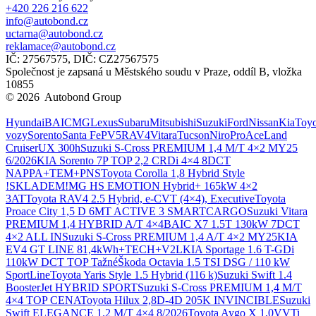
+420 226 216 622
info@autobond.cz
uctarna@autobond.cz
reklamace@autobond.cz
IČ: 27567575, DIČ: CZ27567575
Společnost je zapsaná u Městského soudu v Praze, oddíl B, vložka
10855
© 2026 Autobond Group
Otevřít nastavení preferencí cookies.
Hyundai
BAIC
MG
Lexus
Subaru
Mitsubishi
Suzuki
Ford
Nissan
Kia
Toyo
vozy
Sorento
Santa Fe
PV5
RAV4
Vitara
Tucson
Niro
ProAce
Land
Cruiser
UX 300h
Suzuki S-Cross PREMIUM 1,4 M/T 4×2 MY25
6/2026
KIA Sorento 7P TOP 2,2 CRDi 4×4 8DCT
NAPPA+TEM+PNS
Toyota Corolla 1,8 Hybrid Style
!SKLADEM!
MG HS EMOTION Hybrid+ 165kW 4×2
3AT
Toyota RAV4 2.5 Hybrid, e-CVT (4×4), Executive
Toyota
Proace City 1,5 D 6MT ACTIVE 3 SMARTCARGO
Suzuki Vitara
PREMIUM 1,4 HYBRID A/T 4×4
BAIC X7 1.5T 130kW 7DCT
4×2 ALL IN
Suzuki S-Cross PREMIUM 1,4 A/T 4×2 MY25
KIA
EV4 GT LINE 81,4kWh+TECH+V2L
KIA Sportage 1.6 T-GDi
110kW DCT TOP Tažné
Škoda Octavia 1.5 TSI DSG / 110 kW
SportLine
Toyota Yaris Style 1.5 Hybrid (116 k)
Suzuki Swift 1.4
BoosterJet HYBRID SPORT
Suzuki S-Cross PREMIUM 1,4 M/T
4×4 TOP CENA
Toyota Hilux 2,8D-4D 205K INVINCIBLE
Suzuki
Swift ELEGANCE 1.2 M/T 4×4 8/2026
Toyota Aygo X 1,0VVTi