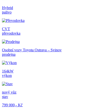
Hybrid
palivo
CVT
převodovka
Osobní vozy Toyota Ostrava – Svinov
prodejna
164kW
výkon
nový vůz
stav
799 000,- Kč