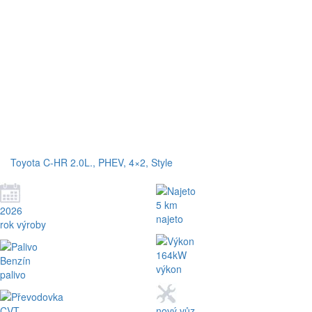
Toyota C-HR 2.0L., PHEV, 4×2, Style
5 km
2026
najeto
rok výroby
164kW
Benzín
výkon
palivo
CVT
nový vůz