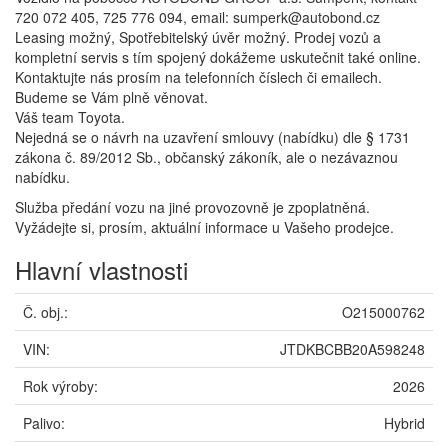
720 072 405, 725 776 094, email: sumperk@autobond.cz
Leasing možný, Spotřebitelský úvěr možný. Prodej vozů a
kompletní servis s tím spojený dokážeme uskutečnit také online.
Kontaktujte nás prosím na telefonních číslech či emailech.
Budeme se Vám plně věnovat.
Váš team Toyota.
Nejedná se o návrh na uzavření smlouvy (nabídku) dle § 1731
zákona č. 89/2012 Sb., občanský zákoník, ale o nezávaznou
nabídku.
Služba předání vozu na jiné provozovně je zpoplatněná.
Vyžádejte si, prosím, aktuální informace u Vašeho prodejce.
Hlavní vlastnosti
Č. obj.:
O215000762
VIN:
JTDKBCBB20A598248
Rok výroby:
2026
Palivo:
Hybrid