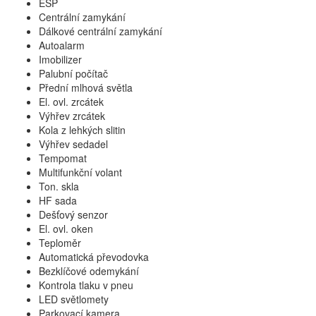
ESP
Centrální zamykání
Dálkové centrální zamykání
Autoalarm
Imobilizer
Palubní počítač
Přední mlhová světla
El. ovl. zrcátek
Výhřev zrcátek
Kola z lehkých slitin
Výhřev sedadel
Tempomat
Multifunkční volant
Ton. skla
HF sada
Dešťový senzor
El. ovl. oken
Teploměr
Automatická převodovka
Bezklíčové odemykání
Kontrola tlaku v pneu
LED světlomety
Parkovací kamera