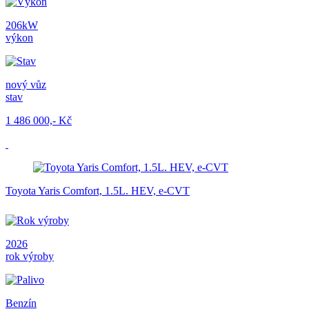
206kW
výkon
nový vůz
stav
1 486 000,- Kč
Toyota Yaris Comfort, 1.5L. HEV, e-CVT
2026
rok výroby
Benzín