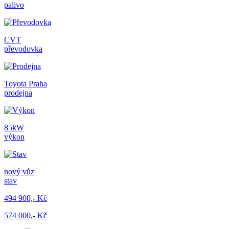
palivo
CVT
převodovka
Toyota Praha
prodejna
85kW
výkon
nový vůz
stav
494 900,- Kč
574 000,- Kč