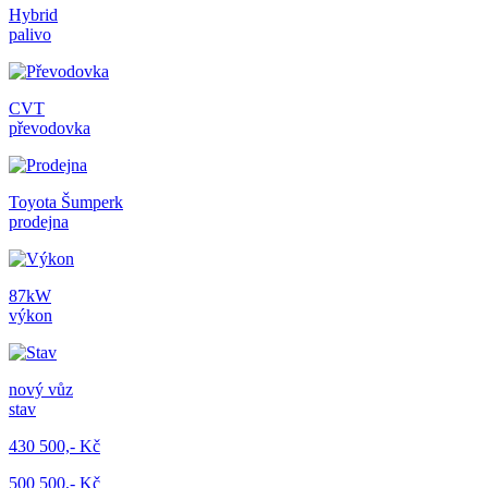
Hybrid
palivo
CVT
převodovka
Toyota Šumperk
prodejna
87kW
výkon
nový vůz
stav
430 500,- Kč
500 500,- Kč