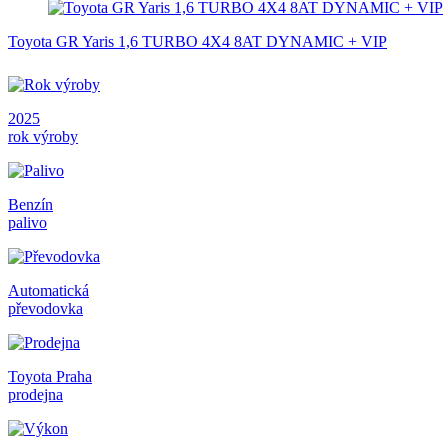
Toyota GR Yaris 1,6 TURBO 4X4 8AT DYNAMIC + VIP
2025
rok výroby
Benzín
palivo
Automatická
převodovka
Toyota Praha
prodejna