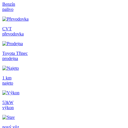
Benzín
palivo
CVT
převodovka
Toyota Třinec
prodejna
1 km
najeto
53kW
výkon
nový vůz