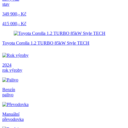
stav
349 900,- Kč
415 000,- Kč
Toyota Corolla 1.2 TURBO 85kW Style TECH
2024
rok výroby
Benzín
palivo
Manuální
převodovka