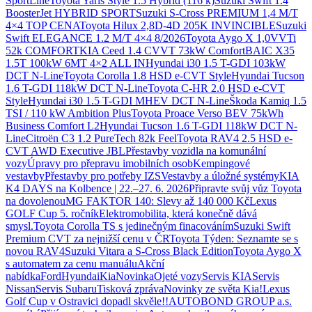
SportLine
Toyota Yaris Style 1.5 Hybrid (116 k)
Suzuki Swift 1.4
BoosterJet HYBRID SPORT
Suzuki S-Cross PREMIUM 1,4 M/T
4×4 TOP CENA
Toyota Hilux 2,8D-4D 205K INVINCIBLE
Suzuki
Swift ELEGANCE 1.2 M/T 4×4 8/2026
Toyota Aygo X 1,0VVTi
52k COMFORT
KIA Ceed 1.4 CVVT 73kW Comfort
BAIC X35
1.5T 100kW 6MT 4×2 ALL IN
Hyundai i30 1.5 T-GDI 103kW
DCT N-Line
Toyota Corolla 1.8 HSD e-CVT Style
Hyundai Tucson
1.6 T-GDI 118kW DCT N-Line
Toyota C-HR 2.0 HSD e-CVT
Style
Hyundai i30 1.5 T-GDI MHEV DCT N-Line
Škoda Kamiq 1.5
TSI / 110 kW Ambition Plus
Toyota Proace Verso BEV 75kWh
Business Comfort L2
Hyundai Tucson 1.6 T-GDI 118kW DCT N-
Line
Citroën C3 1.2 PureTech 82k Feel
Toyota RAV4 2.5 HSD e-
CVT AWD Executive JBL
Přestavby vozidla na komunální
vozy
Úpravy pro přepravu imobilních osob
Kempingové
vestavby
Přestavby pro potřeby IZS
Vestavby a úložné systémy
KIA
K4 DAYS na Kolbence | 22.–27. 6. 2026
Připravte svůj vůz Toyota
na dovolenou
MG FAKTOR 140: Slevy až 140 000 Kč
Lexus
GOLF Cup 5. ročník
Elektromobilita, která konečně dává
smysl.
Toyota Corolla TS s jedinečným finacováním
Suzuki Swift
Premium CVT za nejnižší cenu v ČR
Toyota Týden: Seznamte se s
novou RAV4
Suzuki Vitara a S-Cross Black Edition
Toyota Aygo X
s automatem za cenu manuálu
Akční
nabídka
Ford
Hyundai
Kia
Novinka
Ojeté vozy
Servis KIA
Servis
Nissan
Servis Subaru
Tisková zpráva
Novinky ze světa Kia!
Lexus
Golf Cup v Ostravici dopadl skvěle!!
AUTOBOND GROUP a.s.