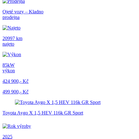
Ojeté vozy – Kladno
prodejna
20997 km
najeto
85kW
výkon
424 900,- Kč
499 900,- Kč
Toyota Aygo X 1,5 HEV 116k GR Sport
2025