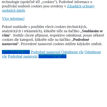
technologie (společně též „cookies“). Podrobné informace o
používání souborů cookies jsou uvedeny v
Zásadách ochrany
osobních údajů
.
Více informací
Pokud souhlasíte s použitím všech cookies (technických,
analytických i reklamních), klikněte níže na tlačítko „
Souhlasím se
vším
“. Jestliže chcete přijmout, respektive odmítnout, pouze některé
cookies dle kategorií, klikněte níže na tlačítko „
Podrobné
nastavení
“. Provedené nastavení cookies můžete kdykoliv změnit.
Souhlasím se vším
Podrobné nastavení
Odmítnout vše
Odmítnout
vše
Podrobné nastavení
Souhlasím se vším