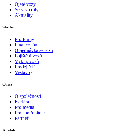
Ojeté vozy
Servis a díly
Aktuality
Služby
Pro Firmy
Financování
Objednávka servisu
Pojištění vozů
Výkup vozů
Prodej ND
Vestavby
O nás
O společnosti
Kariéra
Pro média
Pro spotřebitele
Partneři
Kontakt