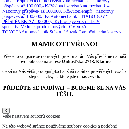
pomáhá
Přijímací technik servisu
Automechanik – náborový
příspěvek až 100.000,- Kč
Vedoucí servisu
Automechanik –
Náborový příspěvek až 100.000,-Kč
Autoklempíř – náborový
příspěvek až 100.000,- Kč
Automechanik – NÁBOROVÝ
PŘÍSPĚVEK AŽ 100.000,- Kč
Prodejce vozů – LCV
specialista
Vedoucí prodeje nových LCV vozů
TOYOTA
Automechanik Subaru / Suzuki
Garanční technik servisu
MÁME OTEVŘENO!
Přestěhovali jsme se do nových prostor a rádi Vás přivítáme na naší
nové pobočce na adrese
Unhošťská 2743, Kladno
.
Čeká na Vás větší prodejní plocha, širší nabídka prověřených vozů a
stejné služby, na které jste u nás zvyklí.
PŘIJEĎTE SE PODÍVAT – BUDEME SE NA VÁS
TĚŠIT.
X
Vaše nastavení souborů cookies
Na této webové stránce používáme soubory cookies a podobné