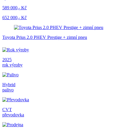
589 000,- Kč
652 000,- Kč
Toyota Prius 2.0 PHEV Prestige + zimní pneu
2025
rok výroby
Hybrid
palivo
CVT
převodovka