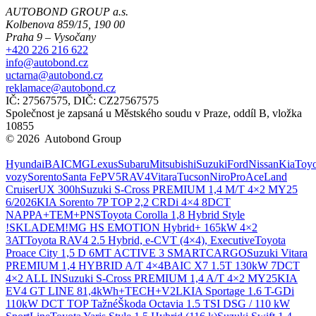
AUTOBOND GROUP a.s.
Kolbenova 859/15, 190 00
Praha 9 – Vysočany
+420 226 216 622
info@autobond.cz
uctarna@autobond.cz
reklamace@autobond.cz
IČ: 27567575, DIČ: CZ27567575
Společnost je zapsaná u Městského soudu v Praze, oddíl B, vložka
10855
© 2026 Autobond Group
Otevřít nastavení preferencí cookies.
Hyundai
BAIC
MG
Lexus
Subaru
Mitsubishi
Suzuki
Ford
Nissan
Kia
Toyo
vozy
Sorento
Santa Fe
PV5
RAV4
Vitara
Tucson
Niro
ProAce
Land
Cruiser
UX 300h
Suzuki S-Cross PREMIUM 1,4 M/T 4×2 MY25
6/2026
KIA Sorento 7P TOP 2,2 CRDi 4×4 8DCT
NAPPA+TEM+PNS
Toyota Corolla 1,8 Hybrid Style
!SKLADEM!
MG HS EMOTION Hybrid+ 165kW 4×2
3AT
Toyota RAV4 2.5 Hybrid, e-CVT (4×4), Executive
Toyota
Proace City 1,5 D 6MT ACTIVE 3 SMARTCARGO
Suzuki Vitara
PREMIUM 1,4 HYBRID A/T 4×4
BAIC X7 1.5T 130kW 7DCT
4×2 ALL IN
Suzuki S-Cross PREMIUM 1,4 A/T 4×2 MY25
KIA
EV4 GT LINE 81,4kWh+TECH+V2L
KIA Sportage 1.6 T-GDi
110kW DCT TOP Tažné
Škoda Octavia 1.5 TSI DSG / 110 kW