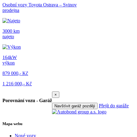
Osobní vozy Toyota Ostrava – Svinov
prodejna
3000 km
najeto
164kW
výkon
879 000,- Kč
1 216 000,- Kč
×
Porovnání vozu - Garáž
Přejít do garáže
Navštívit garáž později
Mapa webu
Nové vozy