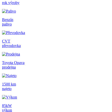
rok výroby
Benzín
palivo
CVT
převodovka
Toyota Opava
prodejna
1500 km
najeto
85kW
výkon