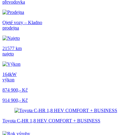
převodovka
Ojeté vozy – Kladno
prodejna
21577 km
najeto
164kW
výkon
874 900,- Kč
914 900,- Kč
Toyota C-HR 1,8 HEV COMFORT + BUSINESS