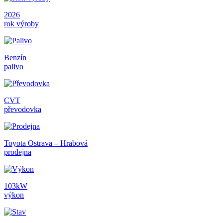
2026
rok výroby
Benzín
palivo
CVT
převodovka
Toyota Ostrava – Hrabová
prodejna
103kW
výkon