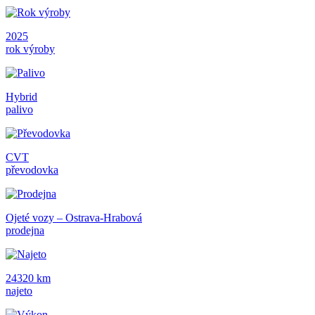
2025
rok výroby
Hybrid
palivo
CVT
převodovka
Ojeté vozy – Ostrava-Hrabová
prodejna
24320 km
najeto