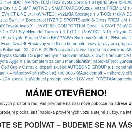
CRDi 4×4 8DCT NAPPA+TEM+PNS
Toyota Corolla 1,8 Hybrid Style !SKL
ce City 1,5 D 6MT ACTIVE 3 SMARTCARGO
Suzuki Vitara PREMIUM 1,
A EV4 GT LINE 81,4kWh+TECH+V2L
KIA Sportage 1.6 T-GDi 110kW D
zuki Swift 1.4 BoosterJet HYBRID SPORT
Suzuki S-Cross PREMIUM 1
026
Toyota Aygo X 1,0VVTi 52k COMFORT
KIA Ceed 1.4 CVVT 73kW C
HSD e-CVT Style
Hyundai Tucson 1.6 T-GDI 118kW DCT N-Line
Toyota C
n Plus
Toyota Proace Verso BEV 75kWh Business Comfort L2
Hyundai 
Executive JBL
Přestavby vozidla na komunální vozy
Úpravy pro přeprav
 Kolbence | 22.–27. 6. 2026
Připravte svůj vůz Toyota na dovolenou
MG
Toyota Corolla TS s jedinečným finacováním
Suzuki Swift Premium CVT 
yota Aygo X s automatem za cenu manuálu
Akční nabídka
Ford
Hyundai
 Golf Cup v Ostravici dopadl skvěle!!
AUTOBOND GROUP a.s. pomáhá
anik – Náborový příspěvek až 100.000,-Kč
Autoklempíř – náborový pří
– LCV specialista
Vedoucí prodeje nových LCV vozů TOYOTA
Automechan
MÁME OTEVŘENO!
nových prostor a rádi Vás přivítáme na naší nové pobočce na adrese
U
rodejní plocha, širší nabídka prověřených vozů a stejné služby, na kter
TE SE PODÍVAT – BUDEME SE NA VÁS