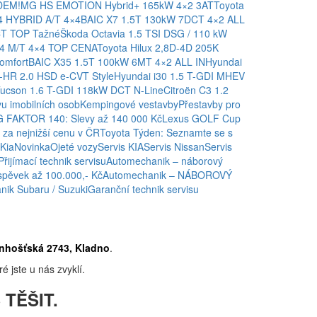
ADEM!
MG HS EMOTION Hybrid+ 165kW 4×2 3AT
Toyota
4 HYBRID A/T 4×4
BAIC X7 1.5T 130kW 7DCT 4×2 ALL
CT TOP Tažné
Škoda Octavia 1.5 TSI DSG / 110 kW
,4 M/T 4×4 TOP CENA
Toyota Hilux 2,8D-4D 205K
omfort
BAIC X35 1.5T 100kW 6MT 4×2 ALL IN
Hyundai
-HR 2.0 HSD e-CVT Style
Hyundai i30 1.5 T-GDI MHEV
Tucson 1.6 T-GDI 118kW DCT N-Line
Citroën C3 1.2
u imobilních osob
Kempingové vestavby
Přestavby pro
 FAKTOR 140: Slevy až 140 000 Kč
Lexus GOLF Cup
za nejnižší cenu v ČR
Toyota Týden: Seznamte se s
Kia
Novinka
Ojeté vozy
Servis KIA
Servis Nissan
Servis
Přijímací technik servisu
Automechanik – náborový
spěvek až 100.000,- Kč
Automechanik – NÁBOROVÝ
ik Subaru / Suzuki
Garanční technik servisu
nhošťská 2743, Kladno
.
é jste u nás zvyklí.
 TĚŠIT.