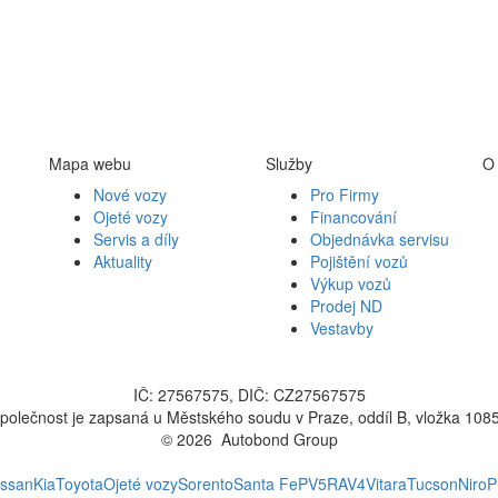
Mapa webu
Služby
O
Nové vozy
Pro Firmy
Ojeté vozy
Financování
Servis a díly
Objednávka servisu
Aktuality
Pojištění vozů
Výkup vozů
Prodej ND
Vestavby
IČ: 27567575, DIČ: CZ27567575
polečnost je zapsaná u Městského soudu v Praze, oddíl B, vložka 108
© 2026 Autobond Group
Otevřít nastavení preferencí cookies.
issan
Kia
Toyota
Ojeté vozy
Sorento
Santa Fe
PV5
RAV4
Vitara
Tucson
Niro
P