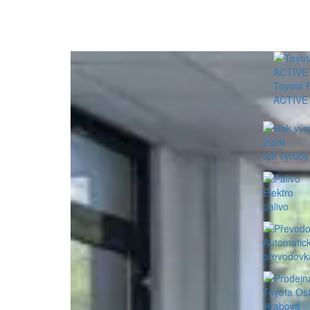
Toyota 
ACTIVE
2026
rok výroby
Elektro
palivo
Automatic
převodovk
Toyota Ost
Hrabová