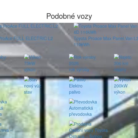
Podobné vozy
ProAce FULL ELECTRIC L2
Toyota Proace Max Panel Van L
110kWh
75kW
2026
300 km
výkon
rok výroby
najeto
nový vůz
Elektro
200kW
stav
palivo
výkon
ká
Automatická
a
převodovka
rava –
Osobní vozy Toyota
Ostrava – Svinov