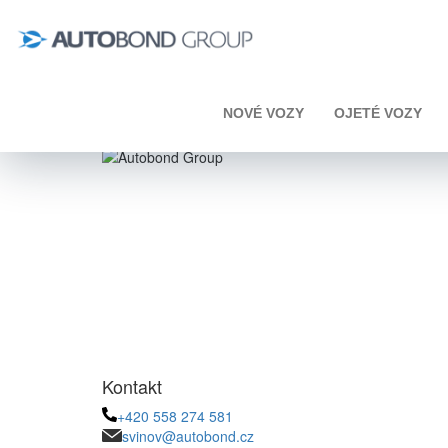
Úvod
Toyota
Proace Max
Toyota Proace Max 
NOVÉ VOZY
OJETÉ VOZY
Kontakt
+420 558 274 581
svinov@autobond.cz