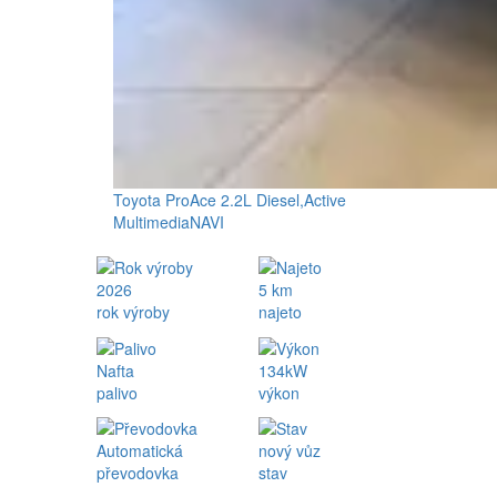
Toyota ProAce 2.2L Diesel,Active
MultimediaNAVI
2026
5 km
rok výroby
najeto
Nafta
134kW
palivo
výkon
Automatická
nový vůz
převodovka
stav