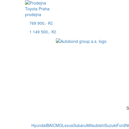
Toyota Praha
prodejna
769 900,- Kč
1 149 500,- Kč
S
Hyundai
BAIC
MG
Lexus
Subaru
Mitsubishi
Suzuki
Ford
N