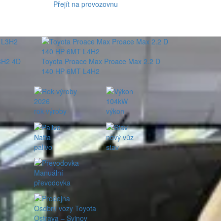
Přejít na provozovnu
3H2 4D
Toyota Proace Max Proace Max 2.2 D
140 HP 6MT L4H2
2026
104kW
rok výroby
výkon
Nafta
nový vůz
palivo
stav
Manuální
převodovka
Osobní vozy Toyota
Ostrava – Svinov