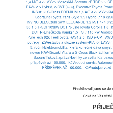
1,4 M/T 4×2 MY25 6/2026
KIA Sorento 7P TOP 2,2 
RAV4 2.5 Hybrid, e-CVT (4×4), Executive
Toyota Proa
IN
Suzuki S-Cross PREMIUM 1,4 A/T 4×2 MY25
KI
SportLine
Toyota Yaris Style 1.5 Hybrid (116 k)
Su
INVINCIBLE
Suzuki Swift ELEGANCE 1.2 M/T 4×4 8/2
i30 1.5 T-GDI 103kW DCT N-Line
Toyota Corolla 1.8 
DCT N-Line
Škoda Kamiq 1.5 TSI / 110 kW Ambitio
PureTech 82k Feel
Toyota RAV4 2.5 HSD e-CVT AWD 
potřeby IZS
Vestavby a úložné systémy
KIA K4 DAYS na
5. ročník
Elektromobilita, která konečně dává smysl.
novou RAV4
Suzuki Vitara a S-Cross Black Edition
To
Subaru
Tisková zpráva
Novinky ze světa Kia!
Lexus
příspěvek až 100.000,- Kč
Vedoucí servisu
Automech
PŘÍSPĚVEK AŽ 100.000,- Kč
Prodejce vozů 
Přestěhovali jsme se do 
Čeká na Vás větší p
PŘIJEĎ