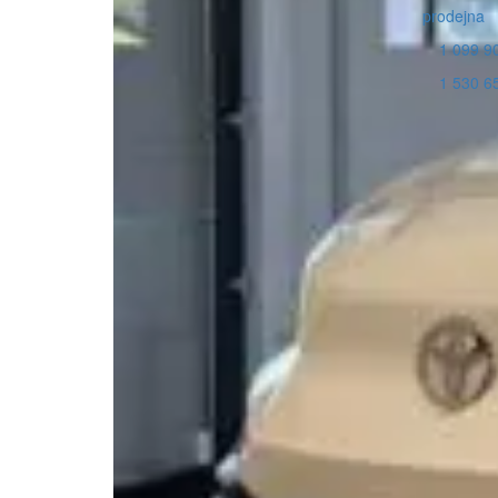
prodejna
1 099 90
1 530 65