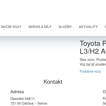
2.2D 6MT L3/H2 Active 6 míst
AKČNÍ VOZY
SERVIS A DÍLY
SLUŽBY
AKTUALITY
Toyota 
L3/H2 Ac
Stav vozu: Proda
Vůz byl již prodá
Podobné vozy
Kontakt
Adresa
O
Opavská 348/11
Po
721 00 Ostrava – Svinov
So