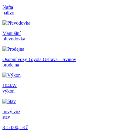
Nafta
palivo
Manuální
převodovka
Osobní vozy Toyota Ostrava – Svinov
prodejna
104kW
výkon
nový vůz
stav
815 000,- Kč