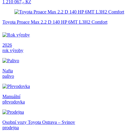
1 210 067,- Kč
Toyota Proace Max 2.2 D 140 HP 6MT L3H2 Comfort
2026
rok výroby
Nafta
palivo
Manuální
převodovka
Osobní vozy Toyota Ostrava – Svinov
prodejna