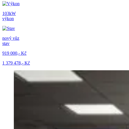
103kW
výkon
nový vůz
stav
919 000,- Kč
1 379 478,- Kč