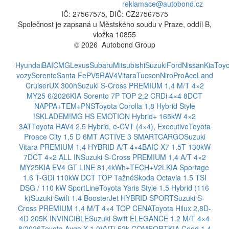
reklamace@autobond.cz
IČ: 27567575, DIČ: CZ27567575
Společnost je zapsaná u Městského soudu v Praze, oddíl B,
vložka 10855
© 2026 Autobond Group
Otevřít nastavení preferencí cookies.
Hyundai
BAIC
MG
Lexus
Subaru
Mitsubishi
Suzuki
Ford
Nissan
Kia
Toyo
vozy
Sorento
Santa Fe
PV5
RAV4
Vitara
Tucson
Niro
ProAce
Land
Cruiser
UX 300h
Suzuki S-Cross PREMIUM 1,4 M/T 4×2
MY25 6/2026
KIA Sorento 7P TOP 2,2 CRDi 4×4 8DCT
NAPPA+TEM+PNS
Toyota Corolla 1,8 Hybrid Style
!SKLADEM!
MG HS EMOTION Hybrid+ 165kW 4×2
3AT
Toyota RAV4 2.5 Hybrid, e-CVT (4×4), Executive
Toyota
Proace City 1,5 D 6MT ACTIVE 3 SMARTCARGO
Suzuki
Vitara PREMIUM 1,4 HYBRID A/T 4×4
BAIC X7 1.5T 130kW
7DCT 4×2 ALL IN
Suzuki S-Cross PREMIUM 1,4 A/T 4×2
MY25
KIA EV4 GT LINE 81,4kWh+TECH+V2L
KIA Sportage
1.6 T-GDi 110kW DCT TOP Tažné
Škoda Octavia 1.5 TSI
DSG / 110 kW SportLine
Toyota Yaris Style 1.5 Hybrid (116
k)
Suzuki Swift 1.4 BoosterJet HYBRID SPORT
Suzuki S-
Cross PREMIUM 1,4 M/T 4×4 TOP CENA
Toyota Hilux 2,8D-
4D 205K INVINCIBLE
Suzuki Swift ELEGANCE 1.2 M/T 4×4
8/2026
Toyota Aygo X 1,0VVTi 52k COMFORT
KIA Ceed 1.4