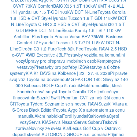
CVVT 73kW Comfort
BAIC X35 1.5T 100kW 6MT 4×2 ALL
IN
Hyundai i30 1.5 T-GDI 103kW DCT N-Line
Toyota Corolla
1.8 HSD e-CVT Style
Hyundai Tucson 1.6 T-GDI 118kW DCT
N-Line
Toyota C-HR 2.0 HSD e-CVT Style
Hyundai i30 1.5 T-
GDI MHEV DCT N-Line
Škoda Kamiq 1.5 TSI / 110 kW
Ambition Plus
Toyota Proace Verso BEV 75kWh Business
Comfort L2
Hyundai Tucson 1.6 T-GDI 118kW DCT N-
Line
Citroën C3 1.2 PureTech 82k Feel
Toyota RAV4 2.5 HSD
e-CVT AWD Executive JBL
Přestavby vozidla na komunální
vozy
Úpravy pro přepravu imobilních osob
Kempingové
vestavby
Přestavby pro potřeby IZS
Vestavby a úložné
systémy
KIA K4 DAYS na Kolbence | 22.–27. 6. 2026
Připravte
svůj vůz Toyota na dovolenou
MG FAKTOR 140: Slevy až 140
000 Kč
Lexus GOLF Cup 5. ročník
Elektromobilita, která
konečně dává smysl.
Toyota Corolla TS s jedinečným
finacováním
Suzuki Swift Premium CVT za nejnižší cenu v
ČR
Toyota Týden: Seznamte se s novou RAV4
Suzuki Vitara a
S-Cross Black Edition
Toyota Aygo X s automatem za cenu
manuálu
Akční nabídka
Ford
Hyundai
Kia
Novinka
Ojeté
vozy
Servis KIA
Servis Nissan
Servis Subaru
Tisková
zpráva
Novinky ze světa Kia!
Lexus Golf Cup v Ostravici
dopadl skvěle!!
AUTOBOND GROUP a.s. pomáhá
Přijímací