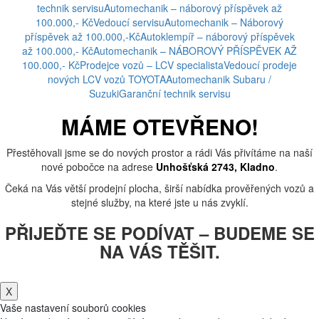
technik servisu
Automechanik – náborový příspěvek až
100.000,- Kč
Vedoucí servisu
Automechanik – Náborový
příspěvek až 100.000,-Kč
Autoklempíř – náborový příspěvek
až 100.000,- Kč
Automechanik – NÁBOROVÝ PŘÍSPĚVEK AŽ
100.000,- Kč
Prodejce vozů – LCV specialista
Vedoucí prodeje
nových LCV vozů TOYOTA
Automechanik Subaru /
Suzuki
Garanční technik servisu
MÁME OTEVŘENO!
Přestěhovali jsme se do nových prostor a rádi Vás přivítáme na naší
nové pobočce na adrese
Unhošťská 2743, Kladno
.
Čeká na Vás větší prodejní plocha, širší nabídka prověřených vozů a
stejné služby, na které jste u nás zvyklí.
PŘIJEĎTE SE PODÍVAT – BUDEME SE
NA VÁS TĚŠIT.
X
Vaše nastavení souborů cookies