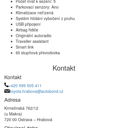
Počet míst k sezení: 5
Parkovací senzory: Ano
Klimatizace neřízená
Systém hlídání vybočení z pruhu
USB připojení
Airbag řidiče
Originální autoradio
Traveller assistant
Smart link
6ti stupňová převodovka
Kontakt
Kontakt
+420 599 505 411
toyota.hrabova@autobond.cz
Adresa
Krmelínská 762/12
(u Makra)
720 00 Ostrava – Hrabová
Otevírací doba