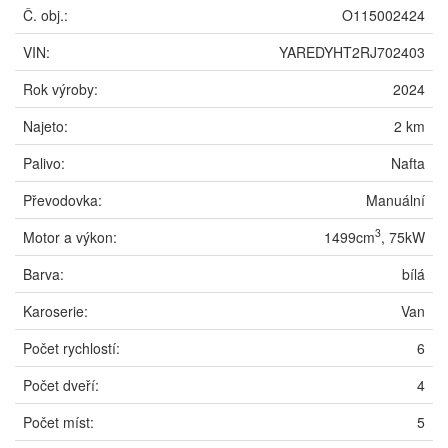
Č. obj.:
O115002424
VIN:
YAREDYHT2RJ702403
Rok výroby:
2024
Najeto:
2 km
Palivo:
Nafta
Převodovka:
Manuální
3
Motor a výkon:
1499cm
, 75kW
Barva:
bílá
Karoserie:
Van
Počet rychlostí:
6
Počet dveří:
4
Počet míst:
5