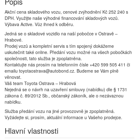
Popis
Akční cena skladového vozu, cenové zvýhodnění Kč 252 240 s
DPH. Využijte naše výhodné financování skladových vozů.
Výbava Active. Vůz ihned k odběru.
Jedná se o skladové vozidlo na naší pobočce v Ostravě –
Hrabové.
Prodej vozů a kompletní servis s tím spojený dokážeme
uskutečnit také online. Předání vozu možné na všech pobočkách
společnosti, tato služba je zpoplatněna.
Kontaktujte nás prosím na telefonním čísle +420 599 505 411 či
emailu toyotaostrava@autobond.cz. Budeme se Vám plně
věnovat.
Váš team Toyota Ostrava – Hrabová
Nejedná se o návrh na uzavření smlouvy (nabídku) dle § 1731
zákona č. 89/2012 Sb., občanský zákoník, ale o nezávaznou
nabídku.
Služba předání vozu na jiné provozovně je zpoplatněná.
Vyžádejte si, prosím, aktuální informace u Vašeho prodejce.
Hlavní vlastnosti