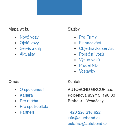
Mapa webu
Služby
Nové vozy
Pro Firmy
Ojeté vozy
Financování
Servis a díly
Objednávka servisu
Aktuality
Pojištění vozů
Výkup vozů
Prodej ND
Vestavby
O nás
Kontakt
O společnosti
AUTOBOND GROUP a.s.
Kariéra
Kolbenova 859/15, 190 00
Pro média
Praha 9 – Vysočany
Pro spotřebitele
Partneři
+420 226 216 622
info@autobond.cz
uctarna@autobond.cz