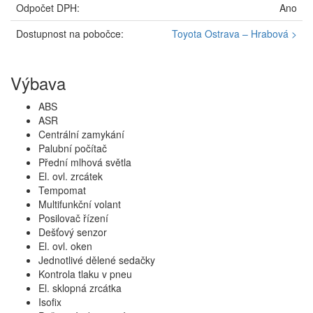
Odpočet DPH:
Ano
Dostupnost na pobočce:
Toyota Ostrava – Hrabová >
Výbava
ABS
ASR
Centrální zamykání
Palubní počítač
Přední mlhová světla
El. ovl. zrcátek
Tempomat
Multifunkční volant
Posilovač řízení
Dešťový senzor
El. ovl. oken
Jednotlivé dělené sedačky
Kontrola tlaku v pneu
El. sklopná zrcátka
Isofix