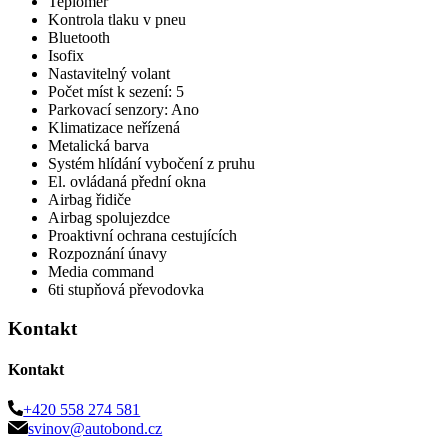
Teploměr
Kontrola tlaku v pneu
Bluetooth
Isofix
Nastavitelný volant
Počet míst k sezení: 5
Parkovací senzory: Ano
Klimatizace neřízená
Metalická barva
Systém hlídání vybočení z pruhu
El. ovládaná přední okna
Airbag řidiče
Airbag spolujezdce
Proaktivní ochrana cestujících
Rozpoznání únavy
Media command
6ti stupňová převodovka
Kontakt
Kontakt
+420 558 274 581
svinov@autobond.cz