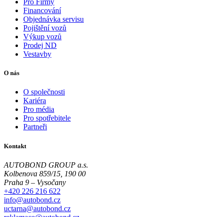
Pro Firmy
Financování
Objednávka servisu
Pojištění vozů
Výkup vozů
Prodej ND
Vestavby
O nás
O společnosti
Kariéra
Pro média
Pro spotřebitele
Partneři
Kontakt
AUTOBOND GROUP a.s.
Kolbenova 859/15, 190 00
Praha 9 – Vysočany
+420 226 216 622
info@autobond.cz
uctarna@autobond.cz