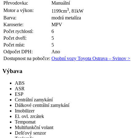
Převodovka:
Manuální
3
Motor a výkon:
1199cm
, 81kW
Barva:
modrá metalíza
Karoserie:
MPV
Počet rychlostí:
6
Počet dveří:
5
Počet míst:
5
Odpočet DPH:
Ano
Dostupnost na pobočce:
Osobní vozy Toyota Ostrava – Svinov >
Výbava
ABS
ASR
ESP
Centrální zamykání
Dálkové centrální zamykání
Imobilizer
El. ovl. zrcátek
Tempomat
Multifunkční volant
Dešťový senzor