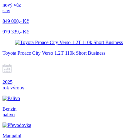
nový vůz
stav
849 000,- Kč
979 339,- Kč
Toyota Proace City Verso 1.2T 110k Short Business
2025
rok výroby
Benzín
palivo
Manuální