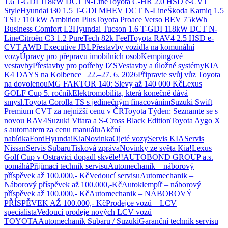
1.6 T-GDI 118kW DCT N-Line
Toyota C-HR 2.0 HSD e-CVT
Style
Hyundai i30 1.5 T-GDI MHEV DCT N-Line
Škoda Kamiq 1.5
TSI / 110 kW Ambition Plus
Toyota Proace Verso BEV 75kWh
Business Comfort L2
Hyundai Tucson 1.6 T-GDI 118kW DCT N-
Line
Citroën C3 1.2 PureTech 82k Feel
Toyota RAV4 2.5 HSD e-
CVT AWD Executive JBL
Přestavby vozidla na komunální
vozy
Úpravy pro přepravu imobilních osob
Kempingové
vestavby
Přestavby pro potřeby IZS
Vestavby a úložné systémy
KIA
K4 DAYS na Kolbence | 22.–27. 6. 2026
Připravte svůj vůz Toyota
na dovolenou
MG FAKTOR 140: Slevy až 140 000 Kč
Lexus
GOLF Cup 5. ročník
Elektromobilita, která konečně dává
smysl.
Toyota Corolla TS s jedinečným finacováním
Suzuki Swift
Premium CVT za nejnižší cenu v ČR
Toyota Týden: Seznamte se s
novou RAV4
Suzuki Vitara a S-Cross Black Edition
Toyota Aygo X
s automatem za cenu manuálu
Akční
nabídka
Ford
Hyundai
Kia
Novinka
Ojeté vozy
Servis KIA
Servis
Nissan
Servis Subaru
Tisková zpráva
Novinky ze světa Kia!
Lexus
Golf Cup v Ostravici dopadl skvěle!!
AUTOBOND GROUP a.s.
pomáhá
Přijímací technik servisu
Automechanik – náborový
příspěvek až 100.000,- Kč
Vedoucí servisu
Automechanik –
Náborový příspěvek až 100.000,-Kč
Autoklempíř – náborový
příspěvek až 100.000,- Kč
Automechanik – NÁBOROVÝ
PŘÍSPĚVEK AŽ 100.000,- Kč
Prodejce vozů – LCV
specialista
Vedoucí prodeje nových LCV vozů
TOYOTA
Automechanik Subaru / Suzuki
Garanční technik servisu