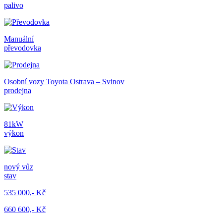
palivo
Manuální
převodovka
Osobní vozy Toyota Ostrava – Svinov
prodejna
81kW
výkon
nový vůz
stav
535 000,- Kč
660 600,- Kč