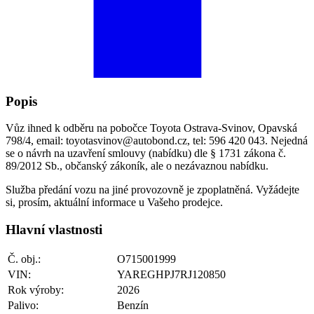
Popis
Vůz ihned k odběru na pobočce Toyota Ostrava-Svinov, Opavská
798/4, email: toyotasvinov@autobond.cz, tel: 596 420 043. Nejedná
se o návrh na uzavření smlouvy (nabídku) dle § 1731 zákona č.
89/2012 Sb., občanský zákoník, ale o nezávaznou nabídku.
Služba předání vozu na jiné provozovně je zpoplatněná. Vyžádejte
si, prosím, aktuální informace u Vašeho prodejce.
Hlavní vlastnosti
Č. obj.:
O715001999
VIN:
YAREGHPJ7RJ120850
Rok výroby:
2026
Palivo:
Benzín