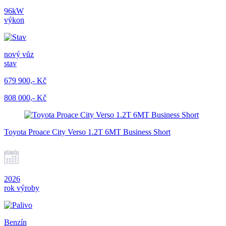
96kW
výkon
nový vůz
stav
679 900,- Kč
808 000,- Kč
Toyota Proace City Verso 1.2T 6MT Business Short
2026
rok výroby
Benzín