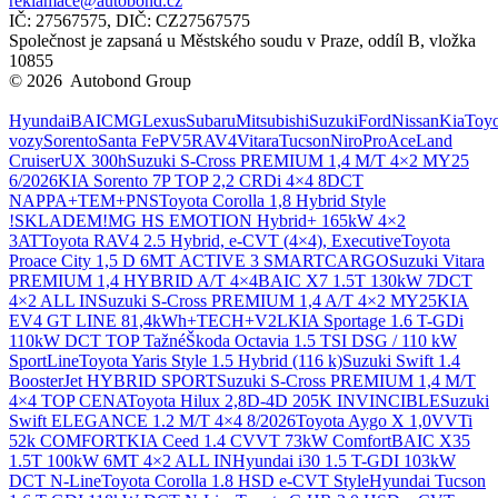
reklamace@autobond.cz
IČ: 27567575, DIČ: CZ27567575
Společnost je zapsaná u Městského soudu v Praze, oddíl B, vložka
10855
© 2026 Autobond Group
Otevřít nastavení preferencí cookies.
Hyundai
BAIC
MG
Lexus
Subaru
Mitsubishi
Suzuki
Ford
Nissan
Kia
Toyo
vozy
Sorento
Santa Fe
PV5
RAV4
Vitara
Tucson
Niro
ProAce
Land
Cruiser
UX 300h
Suzuki S-Cross PREMIUM 1,4 M/T 4×2 MY25
6/2026
KIA Sorento 7P TOP 2,2 CRDi 4×4 8DCT
NAPPA+TEM+PNS
Toyota Corolla 1,8 Hybrid Style
!SKLADEM!
MG HS EMOTION Hybrid+ 165kW 4×2
3AT
Toyota RAV4 2.5 Hybrid, e-CVT (4×4), Executive
Toyota
Proace City 1,5 D 6MT ACTIVE 3 SMARTCARGO
Suzuki Vitara
PREMIUM 1,4 HYBRID A/T 4×4
BAIC X7 1.5T 130kW 7DCT
4×2 ALL IN
Suzuki S-Cross PREMIUM 1,4 A/T 4×2 MY25
KIA
EV4 GT LINE 81,4kWh+TECH+V2L
KIA Sportage 1.6 T-GDi
110kW DCT TOP Tažné
Škoda Octavia 1.5 TSI DSG / 110 kW
SportLine
Toyota Yaris Style 1.5 Hybrid (116 k)
Suzuki Swift 1.4
BoosterJet HYBRID SPORT
Suzuki S-Cross PREMIUM 1,4 M/T
4×4 TOP CENA
Toyota Hilux 2,8D-4D 205K INVINCIBLE
Suzuki
Swift ELEGANCE 1.2 M/T 4×4 8/2026
Toyota Aygo X 1,0VVTi
52k COMFORT
KIA Ceed 1.4 CVVT 73kW Comfort
BAIC X35
1.5T 100kW 6MT 4×2 ALL IN
Hyundai i30 1.5 T-GDI 103kW
DCT N-Line
Toyota Corolla 1.8 HSD e-CVT Style
Hyundai Tucson