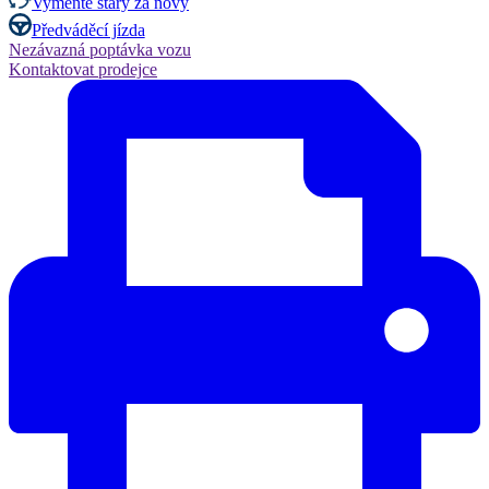
Vyměňte starý za nový
Předváděcí jízda
Nezávazná poptávka vozu
Kontaktovat prodejce