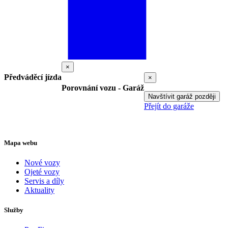
×
Předváděcí jízda
×
Porovnání vozu - Garáž
Navštívit garáž později
Přejít do garáže
Mapa webu
Nové vozy
Ojeté vozy
Servis a díly
Aktuality
Služby