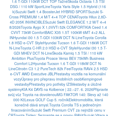
1.6 T-GDi 110kW DCT TOP Tažné
Škoda Octavia 1.5 TSI
DSG / 110 kW SportLine
Toyota Yaris Style 1.5 Hybrid (116
k)
Suzuki Swift 1.4 BoosterJet HYBRID SPORT
Suzuki S-
Cross PREMIUM 1,4 M/T 4×4 TOP CENA
Toyota Hilux 2,8D-
4D 205K INVINCIBLE
Suzuki Swift ELEGANCE 1.2 M/T 4×4
8/2026
Toyota Aygo X 1,0VVTi 52k COMFORT
KIA Ceed 1.4
CVVT 73kW Comfort
BAIC X35 1.5T 100kW 6MT 4×2 ALL
IN
Hyundai i30 1.5 T-GDI 103kW DCT N-Line
Toyota Corolla
1.8 HSD e-CVT Style
Hyundai Tucson 1.6 T-GDI 118kW DCT
N-Line
Toyota C-HR 2.0 HSD e-CVT Style
Hyundai i30 1.5 T-
GDI MHEV DCT N-Line
Škoda Kamiq 1.5 TSI / 110 kW
Ambition Plus
Toyota Proace Verso BEV 75kWh Business
Comfort L2
Hyundai Tucson 1.6 T-GDI 118kW DCT N-
Line
Citroën C3 1.2 PureTech 82k Feel
Toyota RAV4 2.5 HSD
e-CVT AWD Executive JBL
Přestavby vozidla na komunální
vozy
Úpravy pro přepravu imobilních osob
Kempingové
vestavby
Přestavby pro potřeby IZS
Vestavby a úložné
systémy
KIA K4 DAYS na Kolbence | 22.–27. 6. 2026
Připravte
svůj vůz Toyota na dovolenou
MG FAKTOR 140: Slevy až 140
000 Kč
Lexus GOLF Cup 5. ročník
Elektromobilita, která
konečně dává smysl.
Toyota Corolla TS s jedinečným
finacováním
Suzuki Swift Premium CVT za nejnižší cenu v
ČR
Toyota Týden: Seznamte se s novou RAV4
Suzuki Vitara a