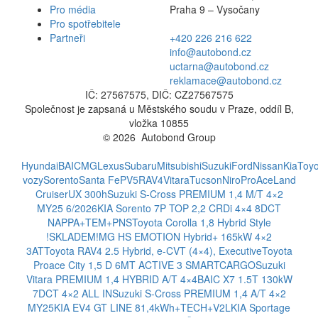
Pro média
Praha 9 – Vysočany
Pro spotřebitele
Partneři
+420 226 216 622
info@autobond.cz
uctarna@autobond.cz
reklamace@autobond.cz
IČ: 27567575, DIČ: CZ27567575
Společnost je zapsaná u Městského soudu v Praze, oddíl B,
vložka 10855
© 2026 Autobond Group
Otevřít nastavení preferencí cookies.
Hyundai
BAIC
MG
Lexus
Subaru
Mitsubishi
Suzuki
Ford
Nissan
Kia
Toyo
vozy
Sorento
Santa Fe
PV5
RAV4
Vitara
Tucson
Niro
ProAce
Land
Cruiser
UX 300h
Suzuki S-Cross PREMIUM 1,4 M/T 4×2
MY25 6/2026
KIA Sorento 7P TOP 2,2 CRDi 4×4 8DCT
NAPPA+TEM+PNS
Toyota Corolla 1,8 Hybrid Style
!SKLADEM!
MG HS EMOTION Hybrid+ 165kW 4×2
3AT
Toyota RAV4 2.5 Hybrid, e-CVT (4×4), Executive
Toyota
Proace City 1,5 D 6MT ACTIVE 3 SMARTCARGO
Suzuki
Vitara PREMIUM 1,4 HYBRID A/T 4×4
BAIC X7 1.5T 130kW
7DCT 4×2 ALL IN
Suzuki S-Cross PREMIUM 1,4 A/T 4×2
MY25
KIA EV4 GT LINE 81,4kWh+TECH+V2L
KIA Sportage