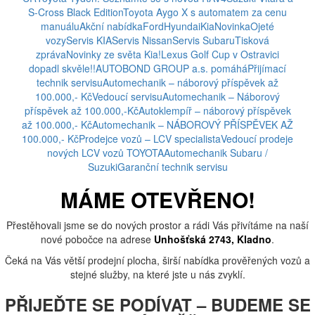
S-Cross Black Edition
Toyota Aygo X s automatem za cenu
manuálu
Akční nabídka
Ford
Hyundai
Kia
Novinka
Ojeté
vozy
Servis KIA
Servis Nissan
Servis Subaru
Tisková
zpráva
Novinky ze světa Kia!
Lexus Golf Cup v Ostravici
dopadl skvěle!!
AUTOBOND GROUP a.s. pomáhá
Přijímací
technik servisu
Automechanik – náborový příspěvek až
100.000,- Kč
Vedoucí servisu
Automechanik – Náborový
příspěvek až 100.000,-Kč
Autoklempíř – náborový příspěvek
až 100.000,- Kč
Automechanik – NÁBOROVÝ PŘÍSPĚVEK AŽ
100.000,- Kč
Prodejce vozů – LCV specialista
Vedoucí prodeje
nových LCV vozů TOYOTA
Automechanik Subaru /
Suzuki
Garanční technik servisu
MÁME OTEVŘENO!
Přestěhovali jsme se do nových prostor a rádi Vás přivítáme na naší
nové pobočce na adrese
Unhošťská 2743, Kladno
.
Čeká na Vás větší prodejní plocha, širší nabídka prověřených vozů a
stejné služby, na které jste u nás zvyklí.
PŘIJEĎTE SE PODÍVAT – BUDEME SE