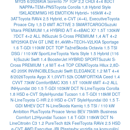
MY25 6/2026
KIA Sorento 7P TOP 2,2 CRDi 4×4 8DCT
NAPPA+TEM+PNS
Toyota Corolla 1,8 Hybrid Style
!SKLADEM!
MG HS EMOTION Hybrid+ 165kW 4×2
3AT
Toyota RAV4 2.5 Hybrid, e-CVT (4×4), Executive
Toyota
Proace City 1,5 D 6MT ACTIVE 3 SMARTCARGO
Suzuki
Vitara PREMIUM 1,4 HYBRID A/T 4×4
BAIC X7 1.5T 130kW
7DCT 4×2 ALL IN
Suzuki S-Cross PREMIUM 1,4 A/T 4×2
MY25
KIA EV4 GT LINE 81,4kWh+TECH+V2L
KIA Sportage
1.6 T-GDi 110kW DCT TOP Tažné
Škoda Octavia 1.5 TSI
DSG / 110 kW SportLine
Toyota Yaris Style 1.5 Hybrid (116
k)
Suzuki Swift 1.4 BoosterJet HYBRID SPORT
Suzuki S-
Cross PREMIUM 1,4 M/T 4×4 TOP CENA
Toyota Hilux 2,8D-
4D 205K INVINCIBLE
Suzuki Swift ELEGANCE 1.2 M/T 4×4
8/2026
Toyota Aygo X 1,0VVTi 52k COMFORT
KIA Ceed 1.4
CVVT 73kW Comfort
BAIC X35 1.5T 100kW 6MT 4×2 ALL
IN
Hyundai i30 1.5 T-GDI 103kW DCT N-Line
Toyota Corolla
1.8 HSD e-CVT Style
Hyundai Tucson 1.6 T-GDI 118kW DCT
N-Line
Toyota C-HR 2.0 HSD e-CVT Style
Hyundai i30 1.5 T-
GDI MHEV DCT N-Line
Škoda Kamiq 1.5 TSI / 110 kW
Ambition Plus
Toyota Proace Verso BEV 75kWh Business
Comfort L2
Hyundai Tucson 1.6 T-GDI 118kW DCT N-
Line
Citroën C3 1.2 PureTech 82k Feel
Toyota RAV4 2.5 HSD
e-CVT AWD Executive JBL
Přestavby vozidla na komunální