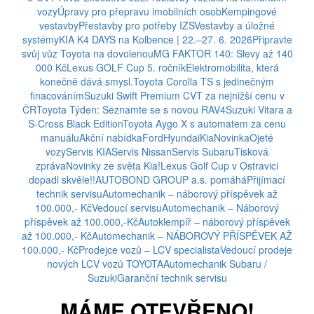
vozy
Úpravy pro přepravu imobilních osob
Kempingové
vestavby
Přestavby pro potřeby IZS
Vestavby a úložné
systémy
KIA K4 DAYS na Kolbence | 22.–27. 6. 2026
Připravte
svůj vůz Toyota na dovolenou
MG FAKTOR 140: Slevy až 140
000 Kč
Lexus GOLF Cup 5. ročník
Elektromobilita, která
konečně dává smysl.
Toyota Corolla TS s jedinečným
finacováním
Suzuki Swift Premium CVT za nejnižší cenu v
ČR
Toyota Týden: Seznamte se s novou RAV4
Suzuki Vitara a
S-Cross Black Edition
Toyota Aygo X s automatem za cenu
manuálu
Akční nabídka
Ford
Hyundai
Kia
Novinka
Ojeté
vozy
Servis KIA
Servis Nissan
Servis Subaru
Tisková
zpráva
Novinky ze světa Kia!
Lexus Golf Cup v Ostravici
dopadl skvěle!!
AUTOBOND GROUP a.s. pomáhá
Přijímací
technik servisu
Automechanik – náborový příspěvek až
100.000,- Kč
Vedoucí servisu
Automechanik – Náborový
příspěvek až 100.000,-Kč
Autoklempíř – náborový příspěvek
až 100.000,- Kč
Automechanik – NÁBOROVÝ PŘÍSPĚVEK AŽ
100.000,- Kč
Prodejce vozů – LCV specialista
Vedoucí prodeje
nových LCV vozů TOYOTA
Automechanik Subaru /
Suzuki
Garanční technik servisu
MÁME OTEVŘENO!