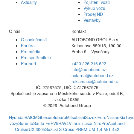
Aktuality
Pojištění vozů
Výkup vozů
Prodej ND
Vestavby
O nás
Kontakt
O společnosti
AUTOBOND GROUP a.s.
Kariéra
Kolbenova 859/15, 190 00
Pro média
Praha 9 – Vysočany
Pro spotřebitele
Partneři
+420 226 216 622
info@autobond.cz
uctarna@autobond.cz
reklamace@autobond.cz
IČ: 27567575, DIČ: CZ27567575
Společnost je zapsaná u Městského soudu v Praze, oddíl B,
vložka 10855
© 2026 Autobond Group
Otevřít nastavení preferencí cookies.
Hyundai
BAIC
MG
Lexus
Subaru
Mitsubishi
Suzuki
Ford
Nissan
Kia
Toyo
vozy
Sorento
Santa Fe
PV5
RAV4
Vitara
Tucson
Niro
ProAce
Land
Cruiser
UX 300h
Suzuki S-Cross PREMIUM 1,4 M/T 4×2