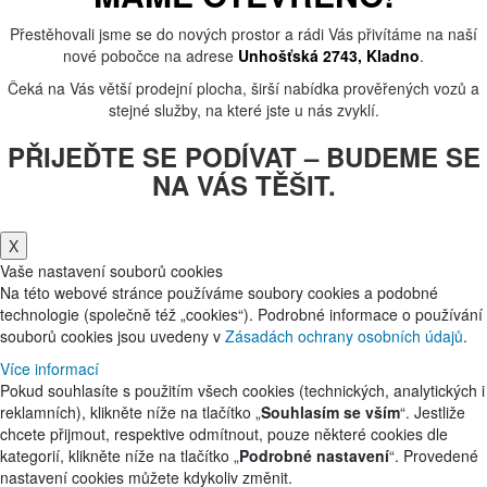
Přestěhovali jsme se do nových prostor a rádi Vás přivítáme na naší
nové pobočce na adrese
Unhošťská 2743, Kladno
.
Čeká na Vás větší prodejní plocha, širší nabídka prověřených vozů a
stejné služby, na které jste u nás zvyklí.
PŘIJEĎTE SE PODÍVAT – BUDEME SE
NA VÁS TĚŠIT.
X
Vaše nastavení souborů cookies
Na této webové stránce používáme soubory cookies a podobné
technologie (společně též „cookies“). Podrobné informace o používání
souborů cookies jsou uvedeny v
Zásadách ochrany osobních údajů
.
Více informací
Pokud souhlasíte s použitím všech cookies (technických, analytických i
reklamních), klikněte níže na tlačítko „
Souhlasím se vším
“. Jestliže
chcete přijmout, respektive odmítnout, pouze některé cookies dle
kategorií, klikněte níže na tlačítko „
Podrobné nastavení
“. Provedené
nastavení cookies můžete kdykoliv změnit.