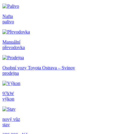
Nafta
palivo
Manuální
převodovka
Osobní vozy Toyota Ostrava – Svinov
prodejna
97kW
výkon
nový vůz
stav