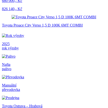
680 000,- Kč
826 140,- Kč
Toyota Proace City Verso 1,5 D 100K 6MT COMBI
2025
rok výroby
Nafta
palivo
Manuální
převodovka
Toyota Ostrava – Hrabová