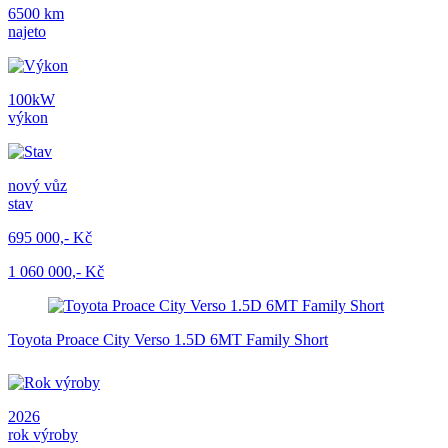
6500 km
najeto
100kW
výkon
nový vůz
stav
695 000,- Kč
1 060 000,- Kč
Toyota Proace City Verso 1.5D 6MT Family Short
2026
rok výroby