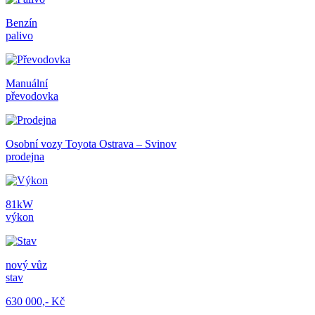
Benzín
palivo
Manuální
převodovka
Osobní vozy Toyota Ostrava – Svinov
prodejna
81kW
výkon
nový vůz
stav
630 000,- Kč