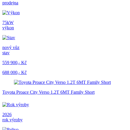
prodejna
75kW
výkon
nový vůz
stav
559 900,- Kč
688 000,- Kč
Toyota Proace City Verso 1.2T 6MT Family Short
2026
rok výroby