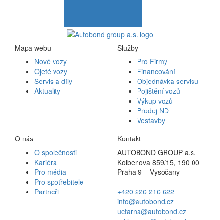
Mapa webu
Služby
Nové vozy
Pro Firmy
Ojeté vozy
Financování
Servis a díly
Objednávka servisu
Aktuality
Pojištění vozů
Výkup vozů
Prodej ND
Vestavby
O nás
Kontakt
O společnosti
AUTOBOND GROUP a.s.
Kariéra
Kolbenova 859/15, 190 00
Pro média
Praha 9 – Vysočany
Pro spotřebitele
Partneři
+420 226 216 622
info@autobond.cz
uctarna@autobond.cz