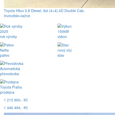
Toyota Hilux 2,8 Diesel, 6st (4×4),4D Double Cab,
Invincible+tažné
2025
150kW
rok výroby
výkon
Nafta
nový vůz
palivo
stav
Automatická
převodovka
Toyota Praha
prodejna
1 215 900,- Kč
1 446 494,- Kč