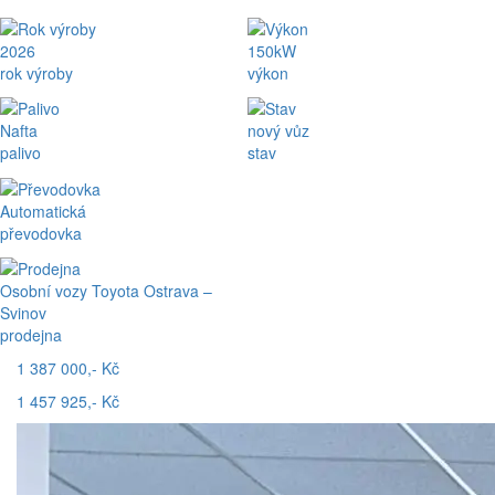
2026
150kW
rok výroby
výkon
Nafta
nový vůz
palivo
stav
Automatická
převodovka
Osobní vozy Toyota Ostrava –
Svinov
prodejna
1 387 000,- Kč
1 457 925,- Kč