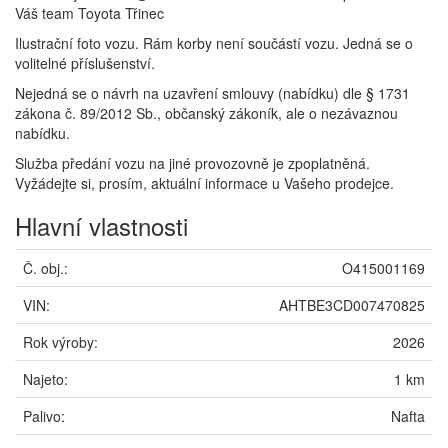
Váš team Toyota Třinec
Ilustrační foto vozu. Rám korby není součástí vozu. Jedná se o
volitelné příslušenství.
Nejedná se o návrh na uzavření smlouvy (nabídku) dle § 1731
zákona č. 89/2012 Sb., občanský zákoník, ale o nezávaznou
nabídku.
Služba předání vozu na jiné provozovně je zpoplatněná.
Vyžádejte si, prosím, aktuální informace u Vašeho prodejce.
Hlavní vlastnosti
Č. obj.:
O415001169
VIN:
AHTBE3CD007470825
Rok výroby:
2026
Najeto:
1 km
Palivo:
Nafta