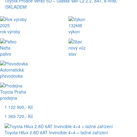
Toyota Proace Verso 5D – Glasss Van L2 2.2, 8AT, 8-míst,
!SKLADEM!
2025
132kW
rok výroby
výkon
Nafta
nový vůz
palivo
stav
Automatická
převodovka
Toyota Praha
prodejna
1 122 900,- Kč
1 369 720,- Kč
Toyota Hilux 2.8D 6AT Invincible 4×4 + tažné zařízení