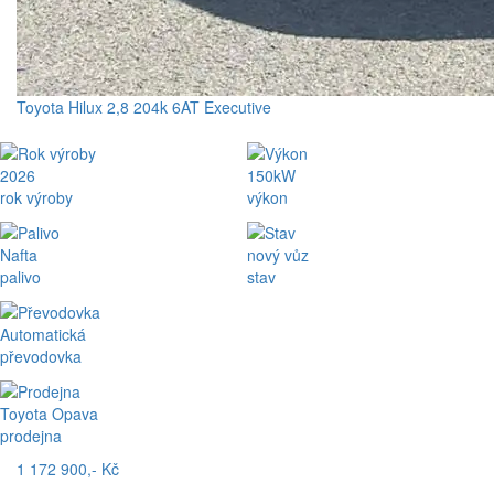
Toyota Hilux 2,8 204k 6AT Executive
2026
150kW
rok výroby
výkon
Nafta
nový vůz
palivo
stav
Automatická
převodovka
Toyota Opava
prodejna
1 172 900,- Kč