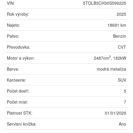
VIN:
5TDLB3CH30S599225
Rok výroby:
2025
Najeto:
18691 km
Palivo:
Benzín
Převodovka:
CVT
3
Motor a výkon:
2487cm
, 182kW
Barva:
modrá metalíza
Karoserie:
SUV
Počet dveří:
5
Počet míst:
7
Platnost STK:
01/01/2029
Servisní knížka:
Ano