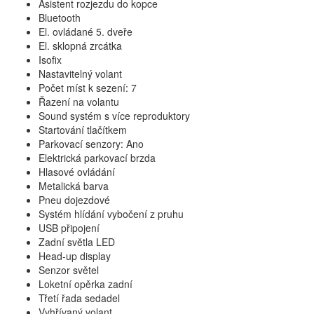
Asistent rozjezdu do kopce
Bluetooth
El. ovládané 5. dveře
El. sklopná zrcátka
Isofix
Nastavitelný volant
Počet míst k sezení: 7
Řazení na volantu
Sound systém s více reproduktory
Startování tlačítkem
Parkovací senzory: Ano
Elektrická parkovací brzda
Hlasové ovládání
Metalická barva
Pneu dojezdové
Systém hlídání vybočení z pruhu
USB připojení
Zadní světla LED
Head-up display
Senzor světel
Loketní opěrka zadní
Třetí řada sedadel
Vyhřívaný volant