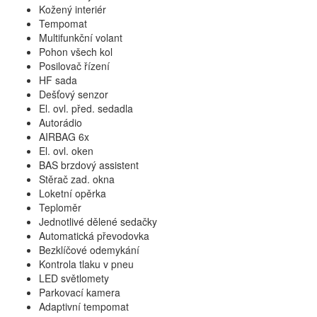
Kožený interiér
Tempomat
Multifunkční volant
Pohon všech kol
Posilovač řízení
HF sada
Dešťový senzor
El. ovl. před. sedadla
Autorádio
AIRBAG 6x
El. ovl. oken
BAS brzdový assistent
Stěrač zad. okna
Loketní opěrka
Teploměr
Jednotlivé dělené sedačky
Automatická převodovka
Bezklíčové odemykání
Kontrola tlaku v pneu
LED světlomety
Parkovací kamera
Adaptivní tempomat