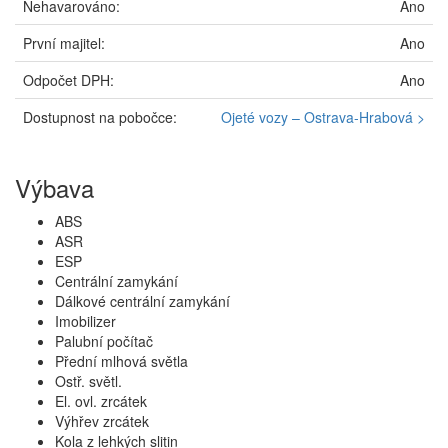
Nehavarováno:
Ano
První majitel:
Ano
Odpočet DPH:
Ano
Dostupnost na pobočce:
Ojeté vozy – Ostrava-Hrabová >
Výbava
ABS
ASR
ESP
Centrální zamykání
Dálkové centrální zamykání
Imobilizer
Palubní počítač
Přední mlhová světla
Ostř. světl.
El. ovl. zrcátek
Výhřev zrcátek
Kola z lehkých slitin