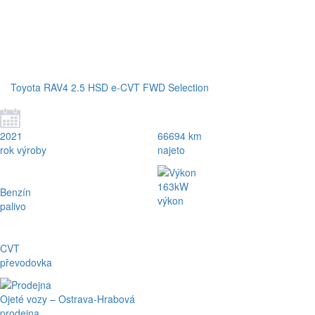
Toyota RAV4 2.5 HSD e-CVT FWD Selection
2021
66694 km
rok výroby
najeto
163kW
Benzín
výkon
palivo
CVT
převodovka
Ojeté vozy – Ostrava-Hrabová
prodejna