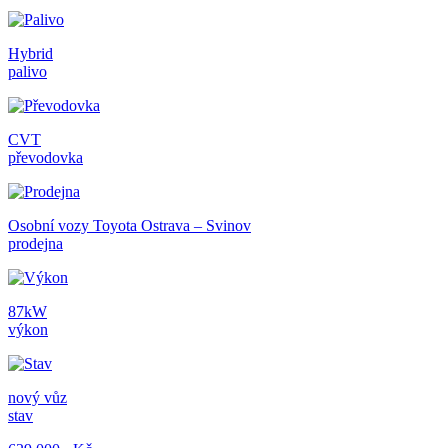
Hybrid
palivo
CVT
převodovka
Osobní vozy Toyota Ostrava – Svinov
prodejna
87kW
výkon
nový vůz
stav