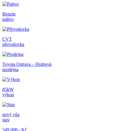
Benzín
palivo
CVT
převodovka
Toyota Ostrava – Hrabová
prodejna
85kW
výkon
nový vůz
stav
549 000,- Kč