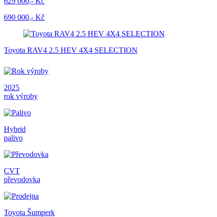
629 000,- Kč
690 000,- Kč
Toyota RAV4 2.5 HEV 4X4 SELECTION
2025
rok výroby
Hybrid
palivo
CVT
převodovka
Toyota Šumperk