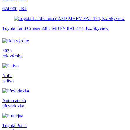
624 000,- Kč
Toyota Land Cruiser 2.8D MHEV 8AT 4×4, Ex.Skyview
2025
rok výroby
Nafta
palivo
Automatická
převodovka
Toyota Praha