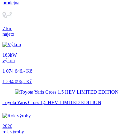
prodejna
7 km
najeto
163kW
výkon
1 074 646,- Kč
1 294 096,- Kč
Toyota Yaris Cross 1,5 HEV LIMITED EDITION
2026
rok výroby