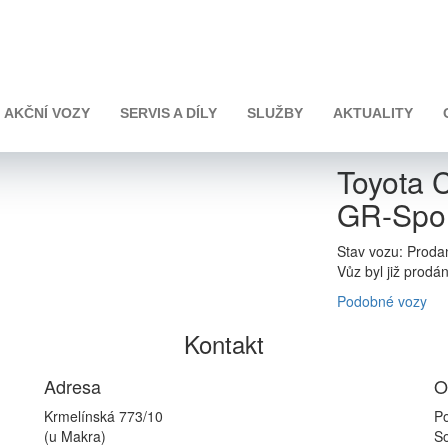
 e-CVT GR-Sport Dynamic
AKČNÍ VOZY
SERVIS A DÍLY
SLUŽBY
AKTUALITY
Toyota 
GR-Spor
Stav vozu: Proda
Vůz byl již prodá
Podobné vozy
Kontakt
Adresa
O
Krmelínská 773/10
Po
(u Makra)
So