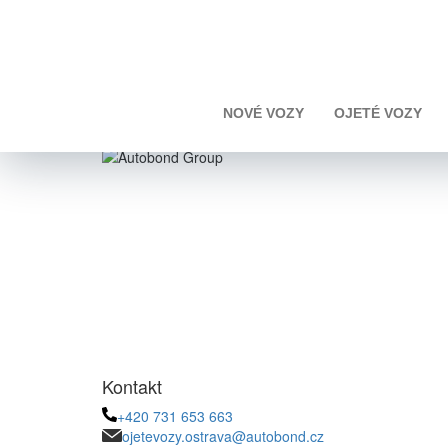
Úvod
Toyota
Corolla
Toyota Corolla 2.0 HSD
NOVÉ VOZY
OJETÉ VOZY
Kontakt
+420 731 653 663
ojetevozy.ostrava@autobond.cz