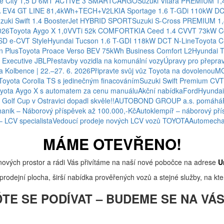
ce City 1,5 D 6MT ACTIVE 3 SMARTCARGO
Suzuki Vitara PREMIUM 1,
A EV4 GT LINE 81,4kWh+TECH+V2L
KIA Sportage 1.6 T-GDi 110kW D
zuki Swift 1.4 BoosterJet HYBRID SPORT
Suzuki S-Cross PREMIUM 1
026
Toyota Aygo X 1,0VVTi 52k COMFORT
KIA Ceed 1.4 CVVT 73kW C
HSD e-CVT Style
Hyundai Tucson 1.6 T-GDI 118kW DCT N-Line
Toyota C
n Plus
Toyota Proace Verso BEV 75kWh Business Comfort L2
Hyundai 
Executive JBL
Přestavby vozidla na komunální vozy
Úpravy pro přeprav
 Kolbence | 22.–27. 6. 2026
Připravte svůj vůz Toyota na dovolenou
MG
Toyota Corolla TS s jedinečným finacováním
Suzuki Swift Premium CVT 
yota Aygo X s automatem za cenu manuálu
Akční nabídka
Ford
Hyundai
 Golf Cup v Ostravici dopadl skvěle!!
AUTOBOND GROUP a.s. pomáhá
anik – Náborový příspěvek až 100.000,-Kč
Autoklempíř – náborový pří
– LCV specialista
Vedoucí prodeje nových LCV vozů TOYOTA
Automechan
MÁME OTEVŘENO!
nových prostor a rádi Vás přivítáme na naší nové pobočce na adrese
U
rodejní plocha, širší nabídka prověřených vozů a stejné služby, na kter
TE SE PODÍVAT – BUDEME SE NA VÁS