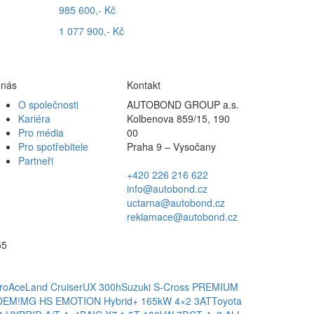
985 600,- Kč
1 077 900,- Kč
 nás
Kontakt
O společnosti
AUTOBOND GROUP a.s.
Kariéra
Kolbenova 859/15, 190
Pro média
00
Pro spotřebitele
Praha 9 – Vysočany
Partneři
+420 226 216 622
info@autobond.cz
uctarna@autobond.cz
reklamace@autobond.cz
55
roAce
Land Cruiser
UX 300h
Suzuki S-Cross PREMIUM
ADEM!
MG HS EMOTION Hybrid+ 165kW 4×2 3AT
Toyota