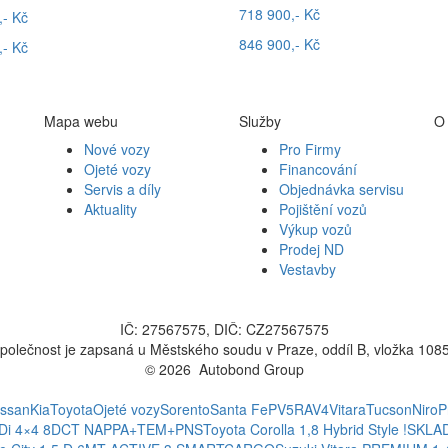
718 900,- Kč
,- Kč
846 900,- Kč
,- Kč
Mapa webu
Služby
O
Nové vozy
Pro Firmy
Ojeté vozy
Financování
Servis a díly
Objednávka servisu
Aktuality
Pojištění vozů
Výkup vozů
Prodej ND
Vestavby
IČ: 27567575, DIČ: CZ27567575
polečnost je zapsaná u Městského soudu v Praze, oddíl B, vložka 108
© 2026 Autobond Group
Otevřít nastavení preferencí cookies.
issan
Kia
Toyota
Ojeté vozy
Sorento
Santa Fe
PV5
RAV4
Vitara
Tucson
Niro
P
CRDi 4×4 8DCT NAPPA+TEM+PNS
Toyota Corolla 1,8 Hybrid Style !SKL