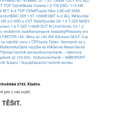
4 HYBRID A/T 4×4
BAIC X7 1.5T 130kW 7DCT 4×2 ALL
CT TOP Tažné
Škoda Octavia 1.5 TSI DSG / 110 kW
,4 M/T 4×4 TOP CENA
Toyota Hilux 2,8D-4D 205K
omfort
BAIC X35 1.5T 100kW 6MT 4×2 ALL IN
Hyundai
-HR 2.0 HSD e-CVT Style
Hyundai i30 1.5 T-GDI MHEV
Tucson 1.6 T-GDI 118kW DCT N-Line
Citroën C3 1.2
u imobilních osob
Kempingové vestavby
Přestavby pro
 FAKTOR 140: Slevy až 140 000 Kč
Lexus GOLF Cup
za nejnižší cenu v ČR
Toyota Týden: Seznamte se s
Kia
Novinka
Ojeté vozy
Servis KIA
Servis Nissan
Servis
Přijímací technik servisu
Automechanik – náborový
spěvek až 100.000,- Kč
Automechanik – NÁBOROVÝ
ik Subaru / Suzuki
Garanční technik servisu
nhošťská 2743, Kladno
.
é jste u nás zvyklí.
 TĚŠIT.