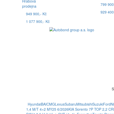
Hrabová
799 900
prodejna
929 400
949 900,- Kč
1 077 900,- Kč
S
Hyundai
BAIC
MG
Lexus
Subaru
Mitsubishi
Suzuki
Ford
N
1,4 M/T 4×2 MY25 6/2026
KIA Sorento 7P TOP 2,2 