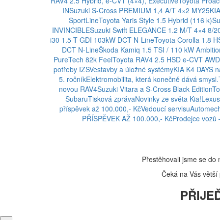
RAV4 2.5 Hybrid, e-CVT (4×4), Executive
Toyota Proa
IN
Suzuki S-Cross PREMIUM 1,4 A/T 4×2 MY25
KI
SportLine
Toyota Yaris Style 1.5 Hybrid (116 k)
Su
INVINCIBLE
Suzuki Swift ELEGANCE 1.2 M/T 4×4 8/2
i30 1.5 T-GDI 103kW DCT N-Line
Toyota Corolla 1.8 
DCT N-Line
Škoda Kamiq 1.5 TSI / 110 kW Ambitio
PureTech 82k Feel
Toyota RAV4 2.5 HSD e-CVT AWD 
potřeby IZS
Vestavby a úložné systémy
KIA K4 DAYS na
5. ročník
Elektromobilita, která konečně dává smysl.
novou RAV4
Suzuki Vitara a S-Cross Black Edition
To
Subaru
Tisková zpráva
Novinky ze světa Kia!
Lexus
příspěvek až 100.000,- Kč
Vedoucí servisu
Automech
PŘÍSPĚVEK AŽ 100.000,- Kč
Prodejce vozů 
Přestěhovali jsme se do 
Čeká na Vás větší p
PŘIJEĎ