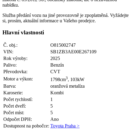
nabídku.
Služba předání vozu na jiné provozovně je zpoplatněná. Vyžádejte
si, prosím, aktuální informace u Vašeho prodejce.
Hlavní vlastnosti
Č. obj.:
O815002747
VIN:
SB1ZB3AE00E267109
Rok výroby:
2025
Palivo:
Benzín
Převodovka:
CVT
3
Motor a výkon:
1798cm
, 103kW
Barva:
oranžová metalíza
Karoserie:
Kombi
Počet rychlostí:
1
Počet dveří:
5
Počet míst:
5
Odpočet DPH:
Ano
Dostupnost na pobočce:
Toyota Praha >