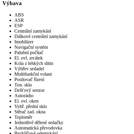
Výbava
ABS
ASR
ESP
Centrální zamykání
Dálkové centrální zamykání
Imobilizer
Navigační systém
Palubní počítač
El. ovl. zrcátek
Kola z lehkých slitin
Výhřev sedadel
Multifunkční volant
Posilovač řízení
Ton. skla
Dešťový senzor
Autorádio
El. ovl. oken
Vyhř. přední sklo
Stěrač zad. okna
Teploměr
Jednotlivé dělené sedačky
Automatická převodovka
Bezklíčové odemykání