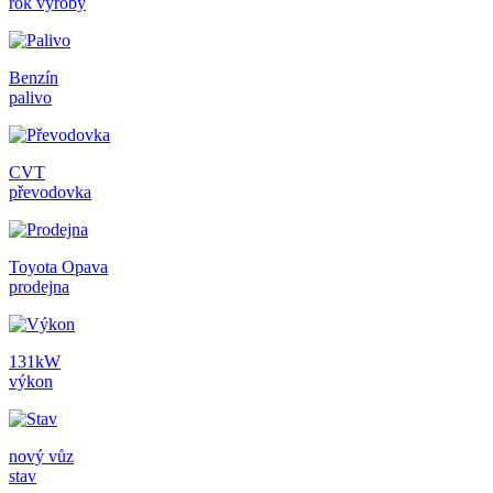
rok výroby
Benzín
palivo
CVT
převodovka
Toyota Opava
prodejna
131kW
výkon
nový vůz
stav