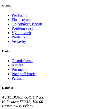
Služby
Pro Firmy
Financování
Objednávka servisu
Pojištění vozů
Výkup vozů
Prodej ND
Vestavby
O nás
O společnosti
Kariéra
Pro média
Pro spotřebitele
Partneři
Kontakt
AUTOBOND GROUP a.s.
Kolbenova 859/15, 190 00
Praha 9 – Vysočany