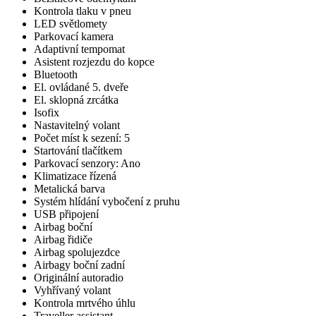
Kontrola tlaku v pneu
LED světlomety
Parkovací kamera
Adaptivní tempomat
Asistent rozjezdu do kopce
Bluetooth
El. ovládané 5. dveře
El. sklopná zrcátka
Isofix
Nastavitelný volant
Počet míst k sezení: 5
Startování tlačítkem
Parkovací senzory: Ano
Klimatizace řízená
Metalická barva
Systém hlídání vybočení z pruhu
USB připojení
Airbag boční
Airbag řidiče
Airbag spolujezdce
Airbagy boční zadní
Originální autoradio
Vyhřívaný volant
Kontrola mrtvého úhlu
Traveller assistant