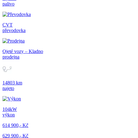
palivo
CVT
převodovka
Ojeté vozy – Kladno
prodejna
14803 km
najeto
104kW
výkon
614 900,- Kč
629 900,- Kč