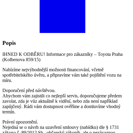
Popis
IHNED K ODBĚRU! Informace pro zákazníky – Toyota Praha
(Kolbenova 859/15)
Nabízíme nejvýhodnější možnosti financování, včetně
spotřebitelského úvěru, a připravíme vám také pojištění vozu na
míru.
Doporučení před návštěvou.
Abychom vám zajistili co nejlepší servis, doporučujeme předem
zavolat, zda je vůz aktuálně k vidění, nebo zda není například
zapůjčený. Rádi vám dostupnost ověříme a domluvíme vhodný
termín.
Právní upozornění.
Nejedná se o návrh na uzavření smlouvy (nabídku) dle § 1731
zákona č. 89/2012 Sb., občanský zákoník, ale o nezávaznou