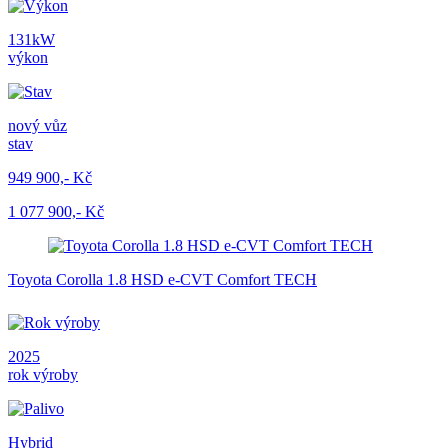
131kW
výkon
nový vůz
stav
949 900,- Kč
1 077 900,- Kč
Toyota Corolla 1.8 HSD e-CVT Comfort TECH
2025
rok výroby
Hybrid