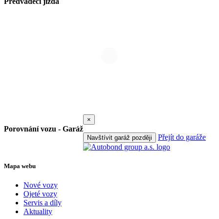
Předváděcí jízda
×
Porovnání vozu - Garáž
Přejít do garáže
Navštívit garáž později
Mapa webu
Nové vozy
Ojeté vozy
Servis a díly
Aktuality