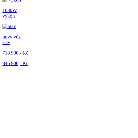
103kW
výkon
nový vůz
stav
718 900,- Kč
846 900,- Kč