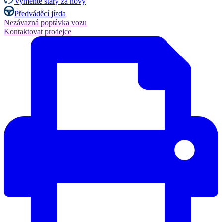
Vyměňte starý za nový
Předváděcí jízda
Nezávazná poptávka vozu
Kontaktovat prodejce