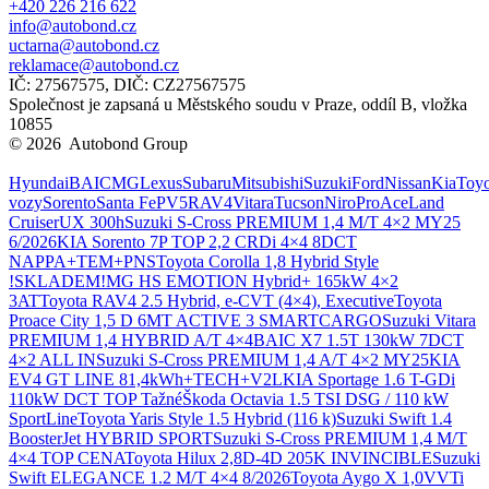
+420 226 216 622
info@autobond.cz
uctarna@autobond.cz
reklamace@autobond.cz
IČ: 27567575, DIČ: CZ27567575
Společnost je zapsaná u Městského soudu v Praze, oddíl B, vložka
10855
© 2026 Autobond Group
Otevřít nastavení preferencí cookies.
Hyundai
BAIC
MG
Lexus
Subaru
Mitsubishi
Suzuki
Ford
Nissan
Kia
Toyo
vozy
Sorento
Santa Fe
PV5
RAV4
Vitara
Tucson
Niro
ProAce
Land
Cruiser
UX 300h
Suzuki S-Cross PREMIUM 1,4 M/T 4×2 MY25
6/2026
KIA Sorento 7P TOP 2,2 CRDi 4×4 8DCT
NAPPA+TEM+PNS
Toyota Corolla 1,8 Hybrid Style
!SKLADEM!
MG HS EMOTION Hybrid+ 165kW 4×2
3AT
Toyota RAV4 2.5 Hybrid, e-CVT (4×4), Executive
Toyota
Proace City 1,5 D 6MT ACTIVE 3 SMARTCARGO
Suzuki Vitara
PREMIUM 1,4 HYBRID A/T 4×4
BAIC X7 1.5T 130kW 7DCT
4×2 ALL IN
Suzuki S-Cross PREMIUM 1,4 A/T 4×2 MY25
KIA
EV4 GT LINE 81,4kWh+TECH+V2L
KIA Sportage 1.6 T-GDi
110kW DCT TOP Tažné
Škoda Octavia 1.5 TSI DSG / 110 kW
SportLine
Toyota Yaris Style 1.5 Hybrid (116 k)
Suzuki Swift 1.4
BoosterJet HYBRID SPORT
Suzuki S-Cross PREMIUM 1,4 M/T
4×4 TOP CENA
Toyota Hilux 2,8D-4D 205K INVINCIBLE
Suzuki
Swift ELEGANCE 1.2 M/T 4×4 8/2026
Toyota Aygo X 1,0VVTi