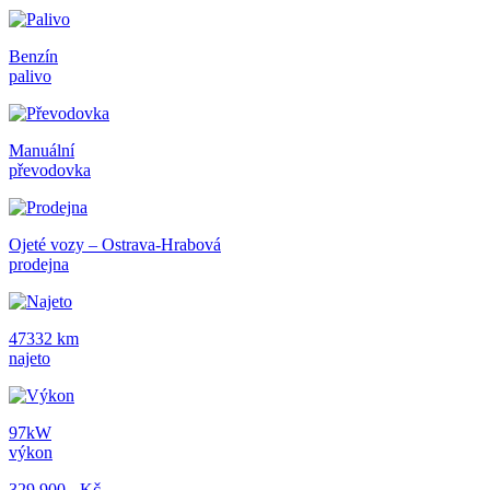
Benzín
palivo
Manuální
převodovka
Ojeté vozy – Ostrava-Hrabová
prodejna
47332 km
najeto
97kW
výkon
329 900,- Kč