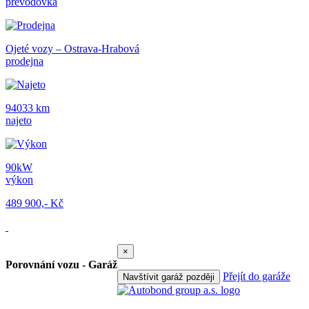
převodovka
Ojeté vozy – Ostrava-Hrabová
prodejna
94033 km
najeto
90kW
výkon
489 900,- Kč
×
Porovnání vozu - Garáž
Přejít do garáže
Navštívit garáž později