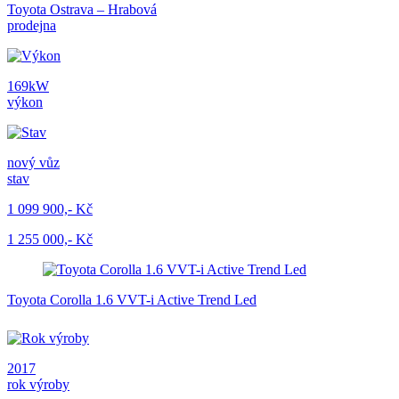
Toyota Ostrava – Hrabová
prodejna
169kW
výkon
nový vůz
stav
1 099 900,- Kč
1 255 000,- Kč
Toyota Corolla 1.6 VVT-i Active Trend Led
2017
rok výroby