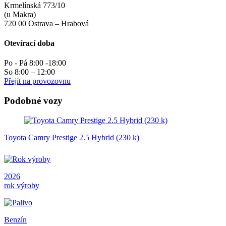
Krmelínská 773/10
(u Makra)
720 00 Ostrava – Hrabová
Otevírací doba
Po - Pá 8:00 -18:00
So 8:00 – 12:00
Přejít na provozovnu
Podobné vozy
Toyota Camry Prestige 2.5 Hybrid (230 k)
2026
rok výroby
Benzín