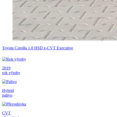
Toyota Corolla 1.8 HSD e-CVT Executive
2019
rok výroby
Hybrid
palivo
CVT