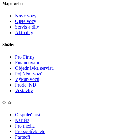
Mapa webu
Nové vozy
Ojeté vozy
Servis a díly
Aktuality
Služby
Pro Firmy
Financování
Objednávka servisu
Pojištění vozů
Výkup vozů
Prodej ND
Vestavby
O nás
O společnosti
Kariéra
Pro média
Pro spotřebitele
Partneři