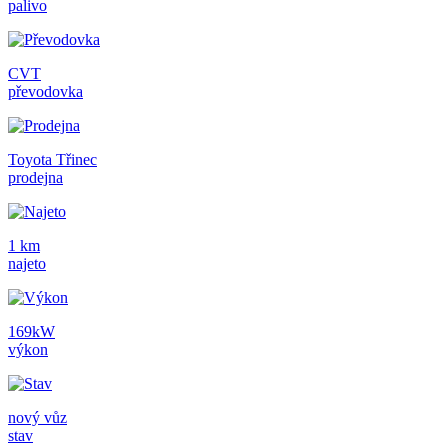
palivo
CVT
převodovka
Toyota Třinec
prodejna
1 km
najeto
169kW
výkon
nový vůz
stav