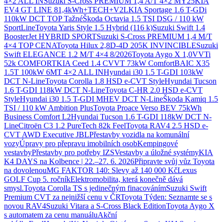
4×2 ALL IN
Suzuki S-Cross PREMIUM 1,4 A/T 4×2 MY25
KIA
EV4 GT LINE 81,4kWh+TECH+V2L
KIA Sportage 1.6 T-GDi
110kW DCT TOP Tažné
Škoda Octavia 1.5 TSI DSG / 110 kW
SportLine
Toyota Yaris Style 1.5 Hybrid (116 k)
Suzuki Swift 1.4
BoosterJet HYBRID SPORT
Suzuki S-Cross PREMIUM 1,4 M/T
4×4 TOP CENA
Toyota Hilux 2,8D-4D 205K INVINCIBLE
Suzuki
Swift ELEGANCE 1.2 M/T 4×4 8/2026
Toyota Aygo X 1,0VVTi
52k COMFORT
KIA Ceed 1.4 CVVT 73kW Comfort
BAIC X35
1.5T 100kW 6MT 4×2 ALL IN
Hyundai i30 1.5 T-GDI 103kW
DCT N-Line
Toyota Corolla 1.8 HSD e-CVT Style
Hyundai Tucson
1.6 T-GDI 118kW DCT N-Line
Toyota C-HR 2.0 HSD e-CVT
Style
Hyundai i30 1.5 T-GDI MHEV DCT N-Line
Škoda Kamiq 1.5
TSI / 110 kW Ambition Plus
Toyota Proace Verso BEV 75kWh
Business Comfort L2
Hyundai Tucson 1.6 T-GDI 118kW DCT N-
Line
Citroën C3 1.2 PureTech 82k Feel
Toyota RAV4 2.5 HSD e-
CVT AWD Executive JBL
Přestavby vozidla na komunální
vozy
Úpravy pro přepravu imobilních osob
Kempingové
vestavby
Přestavby pro potřeby IZS
Vestavby a úložné systémy
KIA
K4 DAYS na Kolbence | 22.–27. 6. 2026
Připravte svůj vůz Toyota
na dovolenou
MG FAKTOR 140: Slevy až 140 000 Kč
Lexus
GOLF Cup 5. ročník
Elektromobilita, která konečně dává
smysl.
Toyota Corolla TS s jedinečným finacováním
Suzuki Swift
Premium CVT za nejnižší cenu v ČR
Toyota Týden: Seznamte se s
novou RAV4
Suzuki Vitara a S-Cross Black Edition
Toyota Aygo X
s automatem za cenu manuálu
Akční