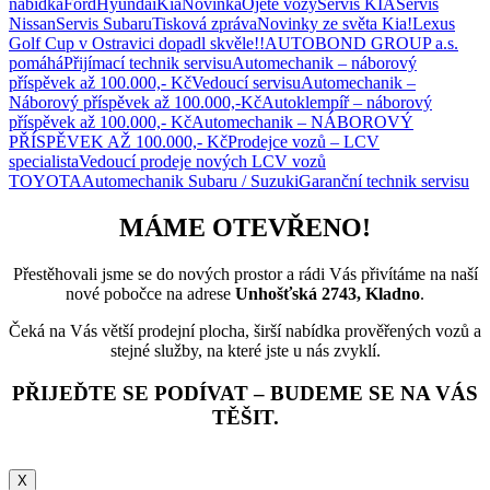
nabídka
Ford
Hyundai
Kia
Novinka
Ojeté vozy
Servis KIA
Servis
Nissan
Servis Subaru
Tisková zpráva
Novinky ze světa Kia!
Lexus
Golf Cup v Ostravici dopadl skvěle!!
AUTOBOND GROUP a.s.
pomáhá
Přijímací technik servisu
Automechanik – náborový
příspěvek až 100.000,- Kč
Vedoucí servisu
Automechanik –
Náborový příspěvek až 100.000,-Kč
Autoklempíř – náborový
příspěvek až 100.000,- Kč
Automechanik – NÁBOROVÝ
PŘÍSPĚVEK AŽ 100.000,- Kč
Prodejce vozů – LCV
specialista
Vedoucí prodeje nových LCV vozů
TOYOTA
Automechanik Subaru / Suzuki
Garanční technik servisu
MÁME OTEVŘENO!
Přestěhovali jsme se do nových prostor a rádi Vás přivítáme na naší
nové pobočce na adrese
Unhošťská 2743, Kladno
.
Čeká na Vás větší prodejní plocha, širší nabídka prověřených vozů a
stejné služby, na které jste u nás zvyklí.
PŘIJEĎTE SE PODÍVAT – BUDEME SE NA VÁS
TĚŠIT.
X