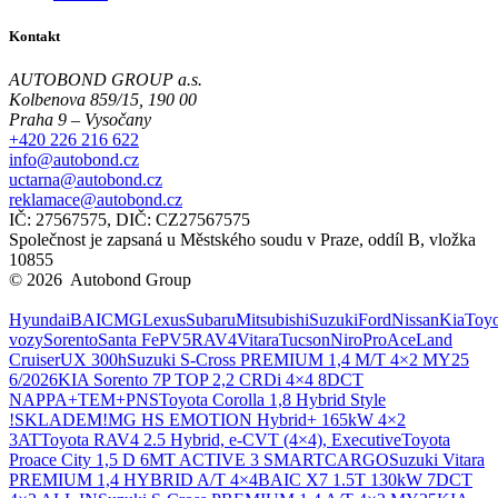
Kontakt
AUTOBOND GROUP a.s.
Kolbenova 859/15, 190 00
Praha 9 – Vysočany
+420 226 216 622
info@autobond.cz
uctarna@autobond.cz
reklamace@autobond.cz
IČ: 27567575, DIČ: CZ27567575
Společnost je zapsaná u Městského soudu v Praze, oddíl B, vložka
10855
© 2026 Autobond Group
Otevřít nastavení preferencí cookies.
Hyundai
BAIC
MG
Lexus
Subaru
Mitsubishi
Suzuki
Ford
Nissan
Kia
Toyo
vozy
Sorento
Santa Fe
PV5
RAV4
Vitara
Tucson
Niro
ProAce
Land
Cruiser
UX 300h
Suzuki S-Cross PREMIUM 1,4 M/T 4×2 MY25
6/2026
KIA Sorento 7P TOP 2,2 CRDi 4×4 8DCT
NAPPA+TEM+PNS
Toyota Corolla 1,8 Hybrid Style
!SKLADEM!
MG HS EMOTION Hybrid+ 165kW 4×2
3AT
Toyota RAV4 2.5 Hybrid, e-CVT (4×4), Executive
Toyota
Proace City 1,5 D 6MT ACTIVE 3 SMARTCARGO
Suzuki Vitara
PREMIUM 1,4 HYBRID A/T 4×4
BAIC X7 1.5T 130kW 7DCT