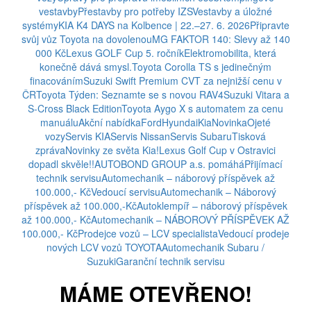
vestavby
Přestavby pro potřeby IZS
Vestavby a úložné
systémy
KIA K4 DAYS na Kolbence | 22.–27. 6. 2026
Připravte
svůj vůz Toyota na dovolenou
MG FAKTOR 140: Slevy až 140
000 Kč
Lexus GOLF Cup 5. ročník
Elektromobilita, která
konečně dává smysl.
Toyota Corolla TS s jedinečným
finacováním
Suzuki Swift Premium CVT za nejnižší cenu v
ČR
Toyota Týden: Seznamte se s novou RAV4
Suzuki Vitara a
S-Cross Black Edition
Toyota Aygo X s automatem za cenu
manuálu
Akční nabídka
Ford
Hyundai
Kia
Novinka
Ojeté
vozy
Servis KIA
Servis Nissan
Servis Subaru
Tisková
zpráva
Novinky ze světa Kia!
Lexus Golf Cup v Ostravici
dopadl skvěle!!
AUTOBOND GROUP a.s. pomáhá
Přijímací
technik servisu
Automechanik – náborový příspěvek až
100.000,- Kč
Vedoucí servisu
Automechanik – Náborový
příspěvek až 100.000,-Kč
Autoklempíř – náborový příspěvek
až 100.000,- Kč
Automechanik – NÁBOROVÝ PŘÍSPĚVEK AŽ
100.000,- Kč
Prodejce vozů – LCV specialista
Vedoucí prodeje
nových LCV vozů TOYOTA
Automechanik Subaru /
Suzuki
Garanční technik servisu
MÁME OTEVŘENO!