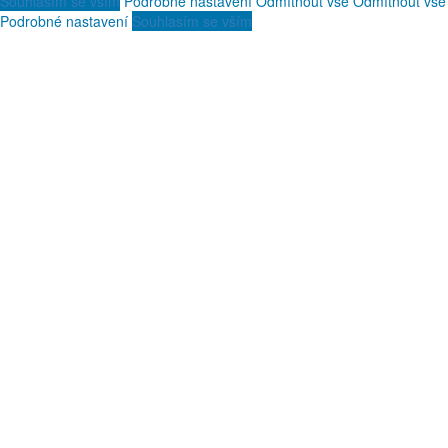
Souhlasím se vším
Podrobné nastavení
Odmítnout vše
Odmítnout vše
Podrobné nastavení
Souhlasím se vším