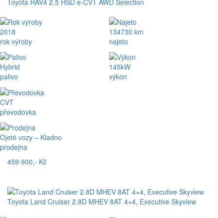
Toyota RAV4 2.5 HSD e-CVT AWD Selection
2018
134730 km
rok výroby
najeto
Hybrid
145kW
palivo
výkon
CVT
převodovka
Ojeté vozy – Kladno
prodejna
459 900,- Kč
Toyota Land Cruiser 2.8D MHEV 8AT 4×4, Executive Skyview