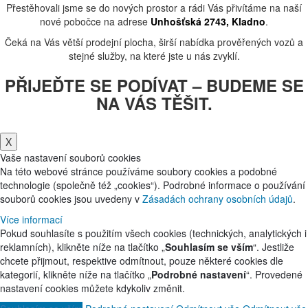
Přestěhovali jsme se do nových prostor a rádi Vás přivítáme na naší
nové pobočce na adrese
Unhošťská 2743, Kladno
.
Čeká na Vás větší prodejní plocha, širší nabídka prověřených vozů a
stejné služby, na které jste u nás zvyklí.
PŘIJEĎTE SE PODÍVAT – BUDEME SE
NA VÁS TĚŠIT.
X
Vaše nastavení souborů cookies
Na této webové stránce používáme soubory cookies a podobné
technologie (společně též „cookies“). Podrobné informace o používání
souborů cookies jsou uvedeny v
Zásadách ochrany osobních údajů
.
Více informací
Pokud souhlasíte s použitím všech cookies (technických, analytických i
reklamních), klikněte níže na tlačítko „
Souhlasím se vším
“. Jestliže
chcete přijmout, respektive odmítnout, pouze některé cookies dle
kategorií, klikněte níže na tlačítko „
Podrobné nastavení
“. Provedené
nastavení cookies můžete kdykoliv změnit.