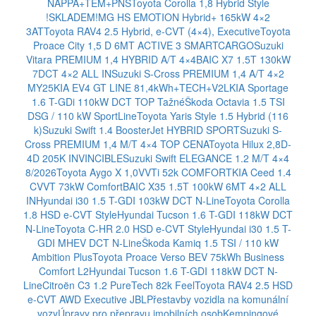
NAPPA+TEM+PNS
Toyota Corolla 1,8 Hybrid Style
!SKLADEM!
MG HS EMOTION Hybrid+ 165kW 4×2
3AT
Toyota RAV4 2.5 Hybrid, e-CVT (4×4), Executive
Toyota
Proace City 1,5 D 6MT ACTIVE 3 SMARTCARGO
Suzuki
Vitara PREMIUM 1,4 HYBRID A/T 4×4
BAIC X7 1.5T 130kW
7DCT 4×2 ALL IN
Suzuki S-Cross PREMIUM 1,4 A/T 4×2
MY25
KIA EV4 GT LINE 81,4kWh+TECH+V2L
KIA Sportage
1.6 T-GDi 110kW DCT TOP Tažné
Škoda Octavia 1.5 TSI
DSG / 110 kW SportLine
Toyota Yaris Style 1.5 Hybrid (116
k)
Suzuki Swift 1.4 BoosterJet HYBRID SPORT
Suzuki S-
Cross PREMIUM 1,4 M/T 4×4 TOP CENA
Toyota Hilux 2,8D-
4D 205K INVINCIBLE
Suzuki Swift ELEGANCE 1.2 M/T 4×4
8/2026
Toyota Aygo X 1,0VVTi 52k COMFORT
KIA Ceed 1.4
CVVT 73kW Comfort
BAIC X35 1.5T 100kW 6MT 4×2 ALL
IN
Hyundai i30 1.5 T-GDI 103kW DCT N-Line
Toyota Corolla
1.8 HSD e-CVT Style
Hyundai Tucson 1.6 T-GDI 118kW DCT
N-Line
Toyota C-HR 2.0 HSD e-CVT Style
Hyundai i30 1.5 T-
GDI MHEV DCT N-Line
Škoda Kamiq 1.5 TSI / 110 kW
Ambition Plus
Toyota Proace Verso BEV 75kWh Business
Comfort L2
Hyundai Tucson 1.6 T-GDI 118kW DCT N-
Line
Citroën C3 1.2 PureTech 82k Feel
Toyota RAV4 2.5 HSD
e-CVT AWD Executive JBL
Přestavby vozidla na komunální
vozy
Úpravy pro přepravu imobilních osob
Kempingové