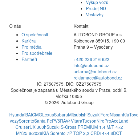
Výkup vozů
Prodej ND
Vestavby
O nás
Kontakt
O společnosti
AUTOBOND GROUP a.s.
Kariéra
Kolbenova 859/15, 190 00
Pro média
Praha 9 – Vysočany
Pro spotřebitele
Partneři
+420 226 216 622
info@autobond.cz
uctarna@autobond.cz
reklamace@autobond.cz
IČ: 27567575, DIČ: CZ27567575
Společnost je zapsaná u Městského soudu v Praze, oddíl B,
vložka 10855
© 2026 Autobond Group
Otevřít nastavení preferencí cookies.
Hyundai
BAIC
MG
Lexus
Subaru
Mitsubishi
Suzuki
Ford
Nissan
Kia
Toyo
vozy
Sorento
Santa Fe
PV5
RAV4
Vitara
Tucson
Niro
ProAce
Land
Cruiser
UX 300h
Suzuki S-Cross PREMIUM 1,4 M/T 4×2
MY25 6/2026
KIA Sorento 7P TOP 2,2 CRDi 4×4 8DCT