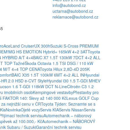
info@autobond.cz
uctarna@autobond.cz
reklamace@autobond.cz
55
roAce
Land Cruiser
UX 300h
Suzuki S-Cross PREMIUM
ADEM!
MG HS EMOTION Hybrid+ 165kW 4×2 3AT
Toyota
4 HYBRID A/T 4×4
BAIC X7 1.5T 130kW 7DCT 4×2 ALL
CT TOP Tažné
Škoda Octavia 1.5 TSI DSG / 110 kW
,4 M/T 4×4 TOP CENA
Toyota Hilux 2,8D-4D 205K
omfort
BAIC X35 1.5T 100kW 6MT 4×2 ALL IN
Hyundai
-HR 2.0 HSD e-CVT Style
Hyundai i30 1.5 T-GDI MHEV
Tucson 1.6 T-GDI 118kW DCT N-Line
Citroën C3 1.2
u imobilních osob
Kempingové vestavby
Přestavby pro
 FAKTOR 140: Slevy až 140 000 Kč
Lexus GOLF Cup
za nejnižší cenu v ČR
Toyota Týden: Seznamte se s
Kia
Novinka
Ojeté vozy
Servis KIA
Servis Nissan
Servis
Přijímací technik servisu
Automechanik – náborový
spěvek až 100.000,- Kč
Automechanik – NÁBOROVÝ
ik Subaru / Suzuki
Garanční technik servisu