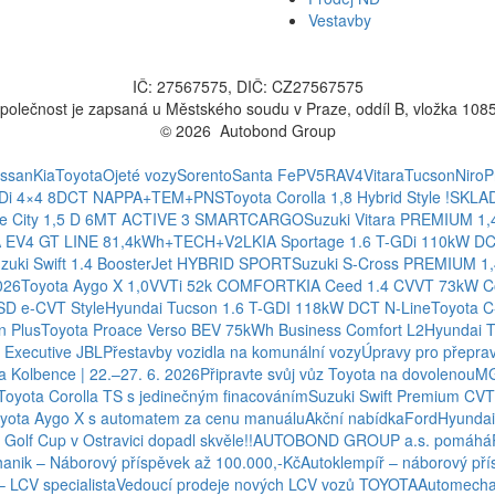
Vestavby
IČ: 27567575, DIČ: CZ27567575
polečnost je zapsaná u Městského soudu v Praze, oddíl B, vložka 108
© 2026 Autobond Group
Otevřít nastavení preferencí cookies.
issan
Kia
Toyota
Ojeté vozy
Sorento
Santa Fe
PV5
RAV4
Vitara
Tucson
Niro
P
CRDi 4×4 8DCT NAPPA+TEM+PNS
Toyota Corolla 1,8 Hybrid Style !SKL
ce City 1,5 D 6MT ACTIVE 3 SMARTCARGO
Suzuki Vitara PREMIUM 1,
A EV4 GT LINE 81,4kWh+TECH+V2L
KIA Sportage 1.6 T-GDi 110kW D
zuki Swift 1.4 BoosterJet HYBRID SPORT
Suzuki S-Cross PREMIUM 1
026
Toyota Aygo X 1,0VVTi 52k COMFORT
KIA Ceed 1.4 CVVT 73kW C
HSD e-CVT Style
Hyundai Tucson 1.6 T-GDI 118kW DCT N-Line
Toyota C
n Plus
Toyota Proace Verso BEV 75kWh Business Comfort L2
Hyundai 
Executive JBL
Přestavby vozidla na komunální vozy
Úpravy pro přeprav
 Kolbence | 22.–27. 6. 2026
Připravte svůj vůz Toyota na dovolenou
MG
Toyota Corolla TS s jedinečným finacováním
Suzuki Swift Premium CVT 
yota Aygo X s automatem za cenu manuálu
Akční nabídka
Ford
Hyundai
 Golf Cup v Ostravici dopadl skvěle!!
AUTOBOND GROUP a.s. pomáhá
anik – Náborový příspěvek až 100.000,-Kč
Autoklempíř – náborový pří
– LCV specialista
Vedoucí prodeje nových LCV vozů TOYOTA
Automechan