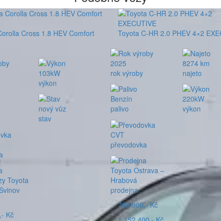
Corolla Cross 1.8 HEV Comfort
Toyota C-HR 2.0 PHEV 4×2 EX
2025
8274 km
103kW
rok výroby
najeto
výkon
Benzín
220kW
nový vůz
palivo
výkon
stav
CVT
převodovka
a
Toyota Ostrava –
zy Toyota
Hrabová
Svinov
prodejna
789 900,- Kč
,- Kč
1 152 400,- Kč