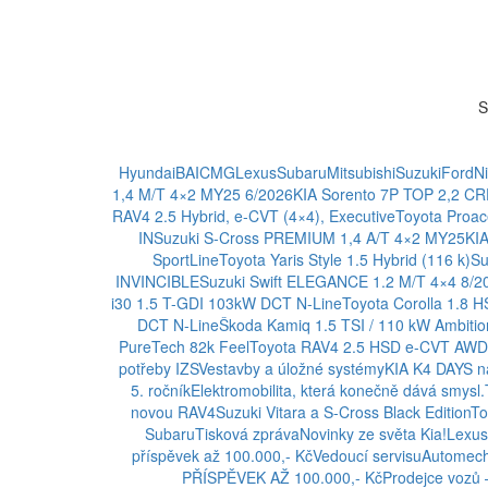
S
Hyundai
BAIC
MG
Lexus
Subaru
Mitsubishi
Suzuki
Ford
N
1,4 M/T 4×2 MY25 6/2026
KIA Sorento 7P TOP 2,2 
RAV4 2.5 Hybrid, e-CVT (4×4), Executive
Toyota Proa
IN
Suzuki S-Cross PREMIUM 1,4 A/T 4×2 MY25
KI
SportLine
Toyota Yaris Style 1.5 Hybrid (116 k)
Su
INVINCIBLE
Suzuki Swift ELEGANCE 1.2 M/T 4×4 8/2
i30 1.5 T-GDI 103kW DCT N-Line
Toyota Corolla 1.8 
DCT N-Line
Škoda Kamiq 1.5 TSI / 110 kW Ambitio
PureTech 82k Feel
Toyota RAV4 2.5 HSD e-CVT AWD 
potřeby IZS
Vestavby a úložné systémy
KIA K4 DAYS na
5. ročník
Elektromobilita, která konečně dává smysl.
novou RAV4
Suzuki Vitara a S-Cross Black Edition
To
Subaru
Tisková zpráva
Novinky ze světa Kia!
Lexus
příspěvek až 100.000,- Kč
Vedoucí servisu
Automech
PŘÍSPĚVEK AŽ 100.000,- Kč
Prodejce vozů 