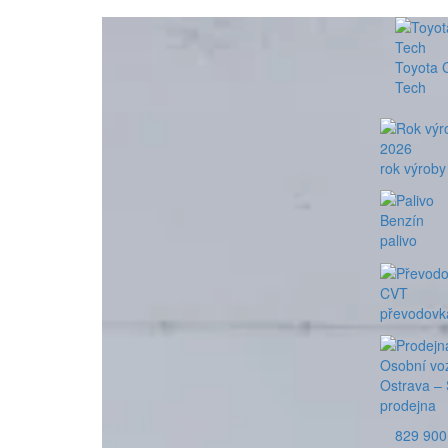
Toyota 
Tech
2026
rok výroby
Benzín
palivo
CVT
převodovk
Osobní vo
Ostrava – 
prodejna
829 900