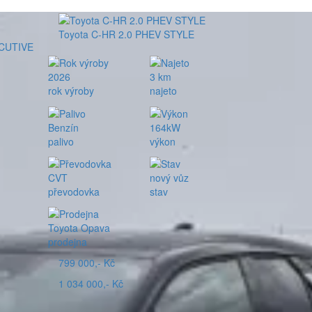
Toyota C-HR 2.0 PHEV STYLE
ECUTIVE
2026
3 km
rok výroby
najeto
Benzín
164kW
palivo
výkon
CVT
nový vůz
převodovka
stav
Toyota Opava
prodejna
799 000,- Kč
1 034 000,- Kč