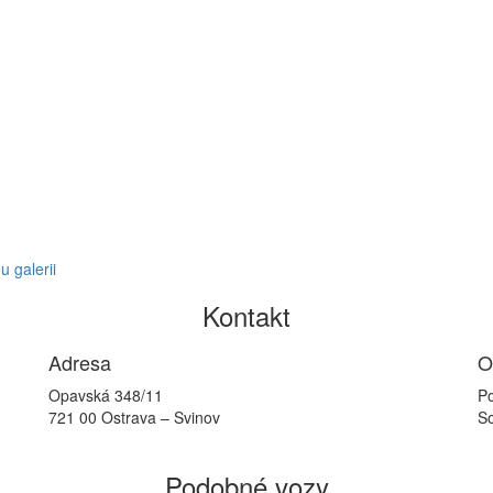
ou galerii
Kontakt
Adresa
O
Opavská 348/11
Po
721 00 Ostrava – Svinov
So
Podobné vozy