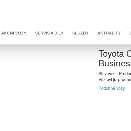
fort Business
AKČNÍ VOZY
SERVIS A DÍLY
SLUŽBY
AKTUALITY
Toyota 
Busines
Stav vozu: Proda
Vůz byl již prodá
Podobné vozy