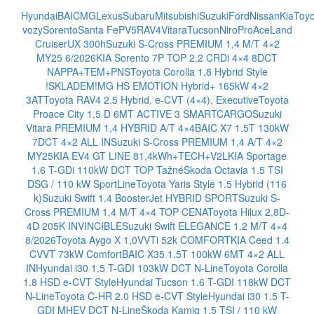
Otevřít nastavení preferencí cookies.
Hyundai
BAIC
MG
Lexus
Subaru
Mitsubishi
Suzuki
Ford
Nissan
Kia
Toyo
vozy
Sorento
Santa Fe
PV5
RAV4
Vitara
Tucson
Niro
ProAce
Land
Cruiser
UX 300h
Suzuki S-Cross PREMIUM 1,4 M/T 4×2
MY25 6/2026
KIA Sorento 7P TOP 2,2 CRDi 4×4 8DCT
NAPPA+TEM+PNS
Toyota Corolla 1,8 Hybrid Style
!SKLADEM!
MG HS EMOTION Hybrid+ 165kW 4×2
3AT
Toyota RAV4 2.5 Hybrid, e-CVT (4×4), Executive
Toyota
Proace City 1,5 D 6MT ACTIVE 3 SMARTCARGO
Suzuki
Vitara PREMIUM 1,4 HYBRID A/T 4×4
BAIC X7 1.5T 130kW
7DCT 4×2 ALL IN
Suzuki S-Cross PREMIUM 1,4 A/T 4×2
MY25
KIA EV4 GT LINE 81,4kWh+TECH+V2L
KIA Sportage
1.6 T-GDi 110kW DCT TOP Tažné
Škoda Octavia 1.5 TSI
DSG / 110 kW SportLine
Toyota Yaris Style 1.5 Hybrid (116
k)
Suzuki Swift 1.4 BoosterJet HYBRID SPORT
Suzuki S-
Cross PREMIUM 1,4 M/T 4×4 TOP CENA
Toyota Hilux 2,8D-
4D 205K INVINCIBLE
Suzuki Swift ELEGANCE 1.2 M/T 4×4
8/2026
Toyota Aygo X 1,0VVTi 52k COMFORT
KIA Ceed 1.4
CVVT 73kW Comfort
BAIC X35 1.5T 100kW 6MT 4×2 ALL
IN
Hyundai i30 1.5 T-GDI 103kW DCT N-Line
Toyota Corolla
1.8 HSD e-CVT Style
Hyundai Tucson 1.6 T-GDI 118kW DCT
N-Line
Toyota C-HR 2.0 HSD e-CVT Style
Hyundai i30 1.5 T-
GDI MHEV DCT N-Line
Škoda Kamiq 1.5 TSI / 110 kW