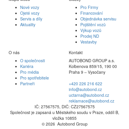
Nové vozy
Pro Firmy
Ojeté vozy
Financování
Servis a díly
Objednávka servisu
Aktuality
Pojištění vozů
Výkup vozů
Prodej ND
Vestavby
O nás
Kontakt
O společnosti
AUTOBOND GROUP a.s.
Kariéra
Kolbenova 859/15, 190 00
Pro média
Praha 9 – Vysočany
Pro spotřebitele
Partneři
+420 226 216 622
info@autobond.cz
uctarna@autobond.cz
reklamace@autobond.cz
IČ: 27567575, DIČ: CZ27567575
Společnost je zapsaná u Městského soudu v Praze, oddíl B,
vložka 10855
© 2026 Autobond Group