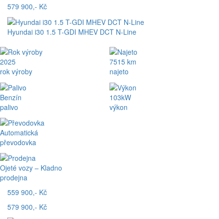
579 900,- Kč
Hyundai i30 1.5 T-GDI MHEV DCT N-Line
2025
7515 km
rok výroby
najeto
Benzín
103kW
palivo
výkon
Automatická
převodovka
Ojeté vozy – Kladno
prodejna
559 900,- Kč
579 900,- Kč