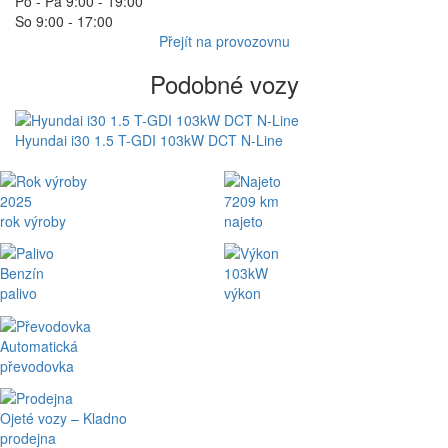
Po - Pá 9:00 - 19:00
So 9:00 - 17:00
Přejít na provozovnu
Podobné vozy
Hyundai i30 1.5 T-GDI 103kW DCT N-Line
2025
7209 km
rok výroby
najeto
Benzín
103kW
palivo
výkon
Automatická
převodovka
Ojeté vozy – Kladno
prodejna