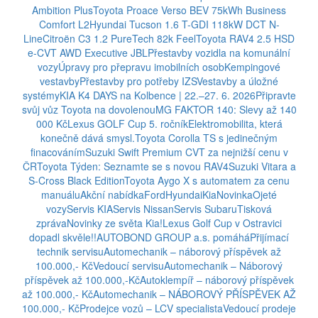
Ambition Plus
Toyota Proace Verso BEV 75kWh Business
Comfort L2
Hyundai Tucson 1.6 T-GDI 118kW DCT N-
Line
Citroën C3 1.2 PureTech 82k Feel
Toyota RAV4 2.5 HSD
e-CVT AWD Executive JBL
Přestavby vozidla na komunální
vozy
Úpravy pro přepravu imobilních osob
Kempingové
vestavby
Přestavby pro potřeby IZS
Vestavby a úložné
systémy
KIA K4 DAYS na Kolbence | 22.–27. 6. 2026
Připravte
svůj vůz Toyota na dovolenou
MG FAKTOR 140: Slevy až 140
000 Kč
Lexus GOLF Cup 5. ročník
Elektromobilita, která
konečně dává smysl.
Toyota Corolla TS s jedinečným
finacováním
Suzuki Swift Premium CVT za nejnižší cenu v
ČR
Toyota Týden: Seznamte se s novou RAV4
Suzuki Vitara a
S-Cross Black Edition
Toyota Aygo X s automatem za cenu
manuálu
Akční nabídka
Ford
Hyundai
Kia
Novinka
Ojeté
vozy
Servis KIA
Servis Nissan
Servis Subaru
Tisková
zpráva
Novinky ze světa Kia!
Lexus Golf Cup v Ostravici
dopadl skvěle!!
AUTOBOND GROUP a.s. pomáhá
Přijímací
technik servisu
Automechanik – náborový příspěvek až
100.000,- Kč
Vedoucí servisu
Automechanik – Náborový
příspěvek až 100.000,-Kč
Autoklempíř – náborový příspěvek
až 100.000,- Kč
Automechanik – NÁBOROVÝ PŘÍSPĚVEK AŽ
100.000,- Kč
Prodejce vozů – LCV specialista
Vedoucí prodeje