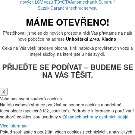
nových LCV vozů TOYOTA
Automechanik Subaru /
Suzuki
Garanční technik servisu
MÁME OTEVŘENO!
Přestěhovali jsme se do nových prostor a rádi Vás přivítáme na naší
nové pobočce na adrese
Unhošťská 2743, Kladno
.
Čeká na Vás větší prodejní plocha, širší nabídka prověřených vozů a
stejné služby, na které jste u nás zvyklí.
PŘIJEĎTE SE PODÍVAT – BUDEME SE
NA VÁS TĚŠIT.
X
Vaše nastavení souborů cookies
Na této webové stránce používáme soubory cookies a podobné
technologie (společně též „cookies“). Podrobné informace o používání
souborů cookies jsou uvedeny v
Zásadách ochrany osobních údajů
.
Více informací
Pokud souhlasíte s použitím všech cookies (technických, analytických i