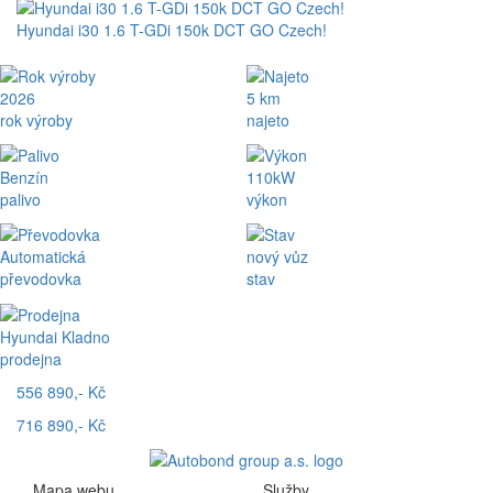
Hyundai i30 1.6 T-GDi 150k DCT GO Czech!
2026
5 km
rok výroby
najeto
Benzín
110kW
palivo
výkon
Automatická
nový vůz
převodovka
stav
Hyundai Kladno
prodejna
556 890,- Kč
716 890,- Kč
Mapa webu
Služby