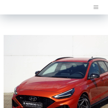
Úvod
Hyundai
i30
Hyundai i30 1.5 T-GDI 103kW DCT N-Line